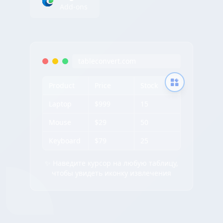
Add-ons
tableconvert.com
Product
Price
Stock
Laptop
$999
15
Mouse
$29
50
Keyboard
$79
25
✨ Наведите курсор на любую таблицу,
чтобы увидеть иконку извлечения