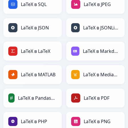
LaTeX в SQL
LaTeX в JPEG
LaTeX в JSON
LaTeX в JSONLines
LaTeX в LaTeX
LaTeX в Markdown
LaTeX в MATLAB
LaTeX в MediaWiki
LaTeX в PandasDataFrame
LaTeX в PDF
LaTeX в PHP
LaTeX в PNG