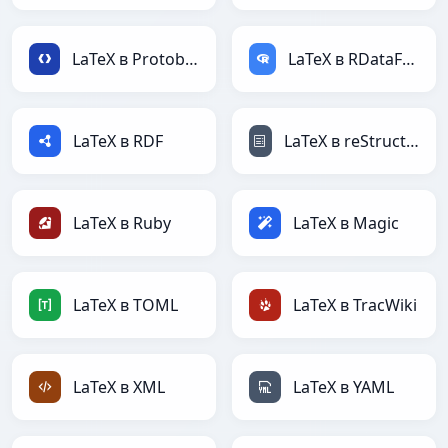
LaTeX в Protobuf
LaTeX в RDataFrame
LaTeX в RDF
LaTeX в reStructuredText
LaTeX в Ruby
LaTeX в Magic
LaTeX в TOML
LaTeX в TracWiki
LaTeX в XML
LaTeX в YAML