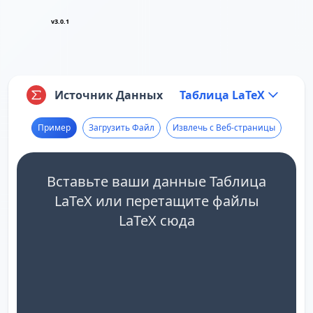
v3.0.1
Источник Данных
Таблица LaTeX
Пример
Загрузить Файл
Извлечь с Веб-страницы
Вставьте ваши данные Таблица
LaTeX или перетащите файлы
LaTeX сюда