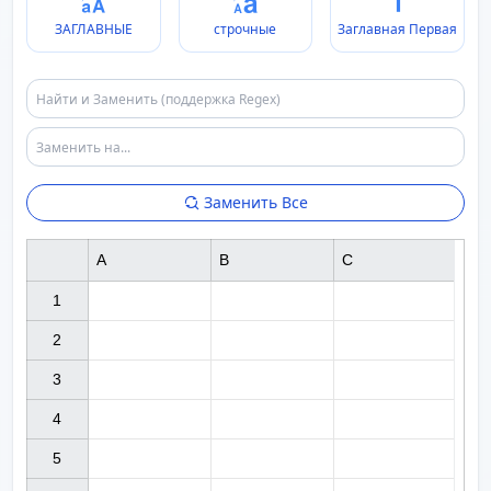
ЗАГЛАВНЫЕ
строчные
Заглавная Первая
Заменить Все
A
B
C
1

2

3

4

5
