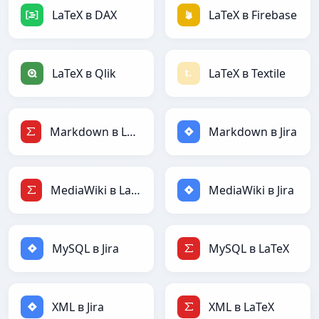
LaTeX в DAX
LaTeX в Firebase
LaTeX в Qlik
LaTeX в Textile
Markdown в LaTeX
Markdown в Jira
MediaWiki в LaTeX
MediaWiki в Jira
MySQL в Jira
MySQL в LaTeX
XML в Jira
XML в LaTeX