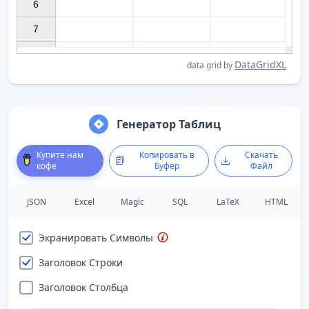
6

7

DataGridXL
data grid by
Генератор Таблиц
Купите нам
Копировать в
Скачать
кофе
Буфер
Файл
JSON
Excel
Magic
SQL
LaTeX
HTML
Экранировать Символы
Заголовок Строки
Заголовок Столбца