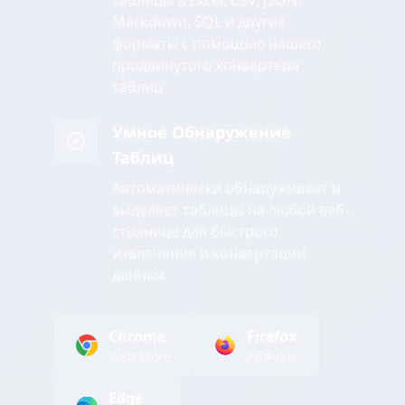
таблицы в Excel, CSV, JSON,
Markdown, SQL и другие
форматы с помощью нашего
продвинутого конвертера
таблиц
Умное Обнаружение
Таблиц
Автоматически обнаруживает и
выделяет таблицы на любой веб-
странице для быстрого
извлечения и конвертации
данных
Chrome
Firefox
Web Store
Add-ons
Edge