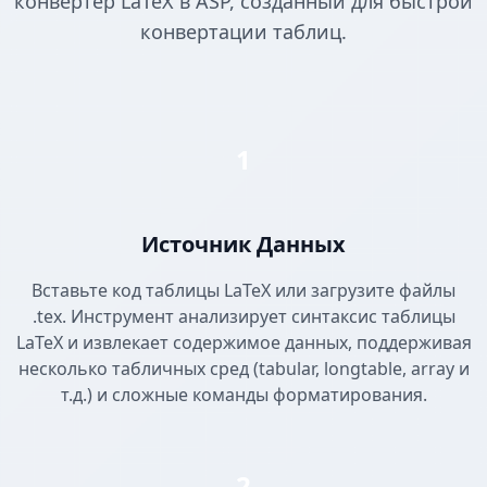
конвертер LaTeX в ASP, созданный для быстрой
конвертации таблиц.
1
Источник Данных
Вставьте код таблицы LaTeX или загрузите файлы
.tex. Инструмент анализирует синтаксис таблицы
LaTeX и извлекает содержимое данных, поддерживая
несколько табличных сред (tabular, longtable, array и
т.д.) и сложные команды форматирования.
2