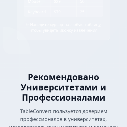
Mouse
$29
50
Keyboard
$79
25
✨ Наведите курсор на любую таблицу,
чтобы увидеть иконку извлечения
Рекомендовано
Университетами и
Профессионалами
TableConvert пользуется доверием
профессионалов в университетах,