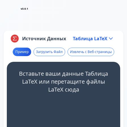
v3.0.1
Источник Данных
Таблица LaTeX
Пример
Загрузить Файл
Извлечь с Веб-страницы
Вставьте ваши данные Таблица
LaTeX или перетащите файлы
LaTeX сюда