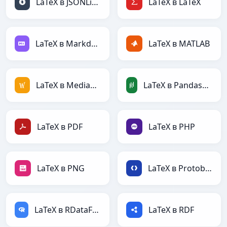
LaTeX в JSONLines
LaTeX в LaTeX
LaTeX в Markdown
LaTeX в MATLAB
LaTeX в MediaWiki
LaTeX в PandasDataFrame
LaTeX в PDF
LaTeX в PHP
LaTeX в PNG
LaTeX в Protobuf
LaTeX в RDataFrame
LaTeX в RDF