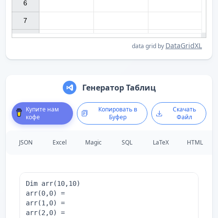
6

7

DataGridXL
data grid by
Генератор Таблиц
Купите нам
Копировать в
Скачать
кофе
Буфер
Файл
JSON
Excel
Magic
SQL
LaTeX
HTML