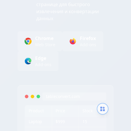
странице для быстрого
извлечения и конвертации
данных
Chrome
Firefox
Web Store
Add-ons
Edge
Add-ons
tableconvert.com
Product
Price
Stock
Laptop
$999
15