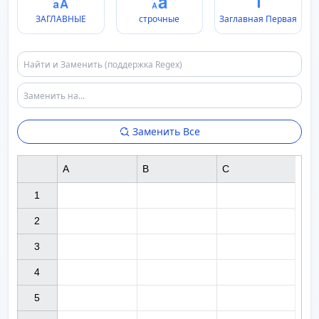
ЗАГЛАВНЫЕ
строчные
Заглавная Первая
Заменить Все
A
B
C
1

2

3

4

5
