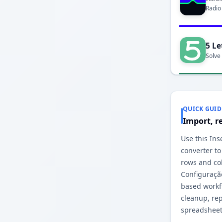
Radio
5 Le
Solve
QUICK GUID
Import, r
Use this Ins
converter to
rows and co
Configuraçã
based workfl
cleanup, re
spreadsheet