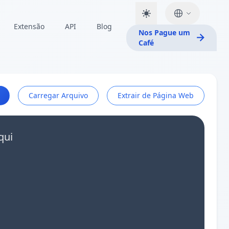
Extensão
API
Blog
Nos Pague um
Café
Carregar Arquivo
Extrair de Página Web
qui