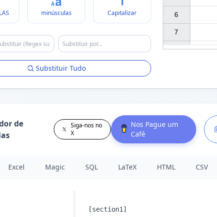
LAS
minúsculas
Capitalizar
6

7

Substituir Tudo
dor de
Nos Pague um
Siga-nos no
X
Café
las
Excel
Magic
SQL
LaTeX
HTML
CSV