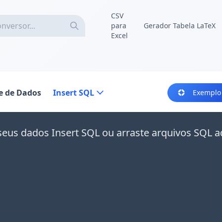
CSV
para
Gerador Tabela LaTeX
Excel
e de Dados
Insert SQL
Exemplo
seus dados Insert SQL ou arraste arquivos SQL a