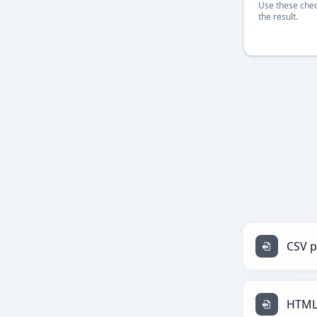
Use these chec
the result.
CSV p
HTML 