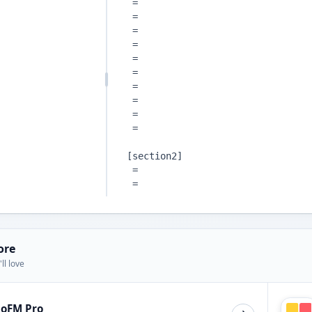
ore
ll love
ioFM Pro