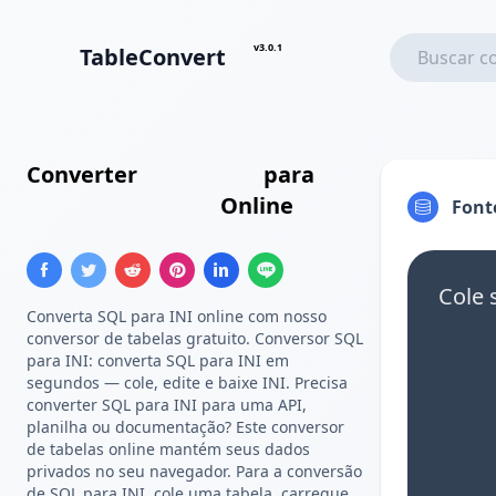
v3.0.1
TableConvert
Converter
Insert SQL
para
Configuração INI
Online
Font
Cole 
Converta SQL para INI online com nosso
conversor de tabelas gratuito. Conversor SQL
para INI: converta SQL para INI em
segundos — cole, edite e baixe INI. Precisa
converter SQL para INI para uma API,
planilha ou documentação? Este conversor
de tabelas online mantém seus dados
privados no seu navegador. Para a conversão
de SQL para INI, cole uma tabela, carregue