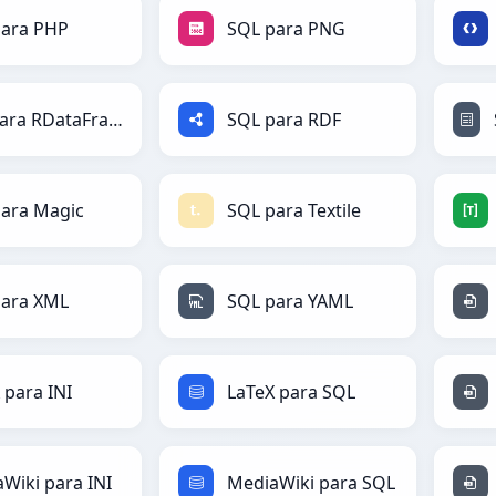
para PHP
SQL para PNG
SQL para RDataFrame
SQL para RDF
ara Magic
SQL para Textile
para XML
SQL para YAML
 para INI
LaTeX para SQL
Wiki para INI
MediaWiki para SQL