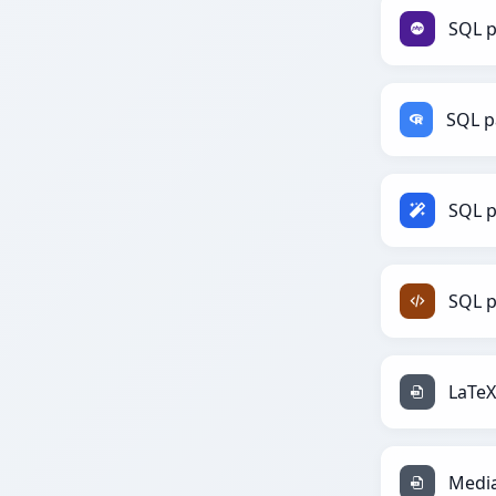
SQL 
SQL p
SQL 
LaTeX
Media