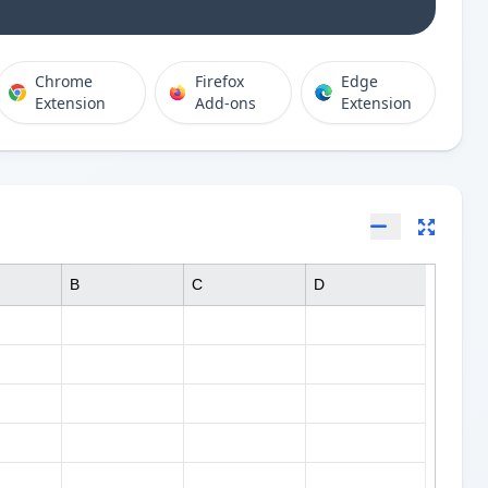
Chrome
Firefox
Edge
Extension
Add-ons
Extension
B
C
D