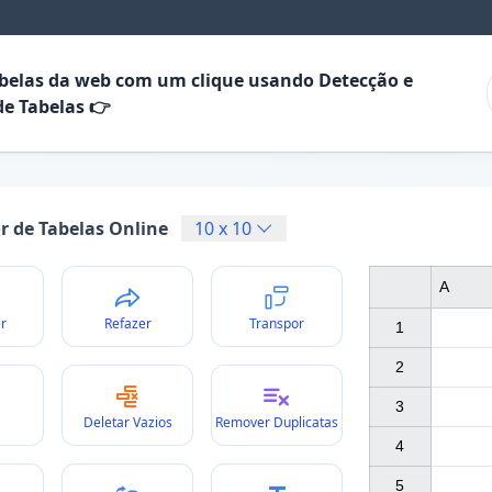
abelas da web com um clique usando Detecção e
de Tabelas 👉
or de Tabelas Online
10
x
10
A
r
Refazer
Transpor
1

2

3

Deletar Vazios
Remover Duplicatas
4

5
