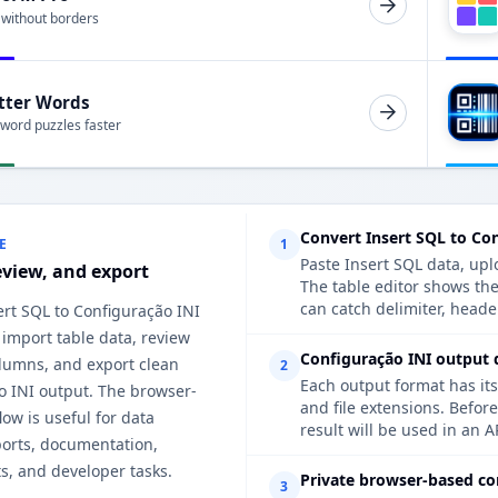
 without borders
tter Words
 word puzzles faster
Convert Insert SQL to Co
E
1
Paste Insert SQL data, upl
eview, and export
The table editor shows th
can catch delimiter, heade
ert SQL to Configuração INI
 import table data, review
Configuração INI output d
lumns, and export clean
2
Each output format has its
o INI output. The browser-
and file extensions. Befor
ow is useful for data
result will be used in an A
ports, documentation,
s, and developer tasks.
Private browser-based co
3