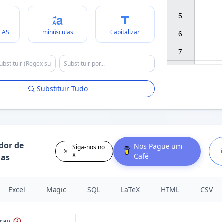
5

LAS
minúsculas
Capitalizar
6

7

Substituir Tudo
dor de
Nos Pague um
Siga-nos no
X
Café
las
Excel
Magic
SQL
LaTeX
HTML
CSV
rray