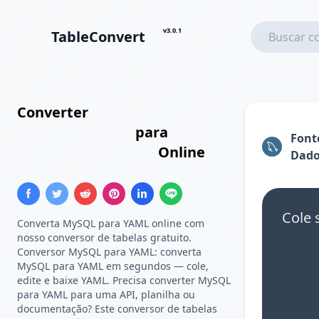
v3.0.1
TableConvert
Converter
Resultados de
Consulta MySQL
para
Font
Configuração YAML
Online
Dado
Cole 
Converta MySQL para YAML online com
nosso conversor de tabelas gratuito.
Conversor MySQL para YAML: converta
MySQL para YAML em segundos — cole,
edite e baixe YAML. Precisa converter MySQL
para YAML para uma API, planilha ou
documentação? Este conversor de tabelas