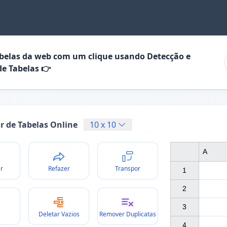
abelas da web com um clique usando Detecção e
de Tabelas 👉
or de Tabelas Online
10
x
10
A
r
Refazer
Transpor
1

2

3

Deletar Vazios
Remover Duplicatas
4
