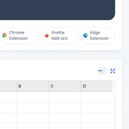
Chrome
Firefox
Edge
Extension
Add-ons
Extension
B
C
D