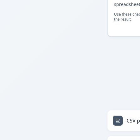
spreadsheet
Use these chec
the result.
CSV 