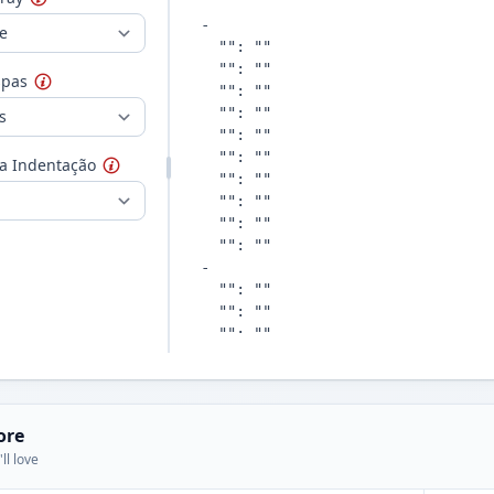
spas
a Indentação
ore
ll love