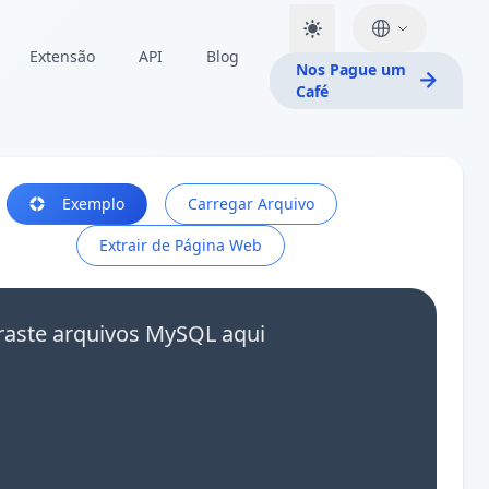
Extensão
API
Blog
Nos Pague um
Café
Exemplo
Carregar Arquivo
Extrair de Página Web
raste arquivos MySQL aqui