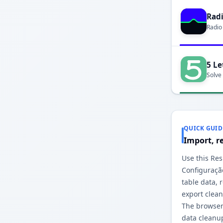
Rad
Radio
5 Le
Solve
QUICK GUID
Import, r
Use this Re
Configuraçã
table data,
export clea
The browser
data cleanu