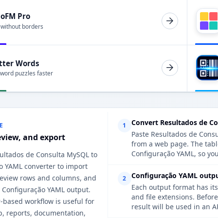
ioFM Pro
 without borders
tter Words
 word puzzles faster
Convert Resultados de C
E
1
Paste Resultados de Consul
eview, and export
from a web page. The tabl
Configuração YAML, so you 
sultados de Consulta MySQL to
o YAML converter to import
Configuração YAML output
 review rows and columns, and
2
Each output format has its
n Configuração YAML output.
and file extensions. Befo
-based workflow is useful for
result will be used in an A
p, reports, documentation,