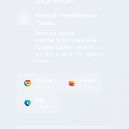
tabelas avançado
Detecção Inteligente de
Tabelas
Detecta e destaca
automaticamente tabelas em
qualquer página web para
extração e conversão rápida de
dados
Chrome
Firefox
Web Store
Add-ons
Edge
Add-ons