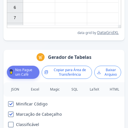
6

7

DataGridXL
data grid by
Gerador de Tabelas
Nos Pague
Copiar para Área de
Baixar
um Café
Transferência
Arquivo
JSON
Excel
Magic
SQL
LaTeX
HTML
Minificar Código
Marcação de Cabeçalho
Classificável