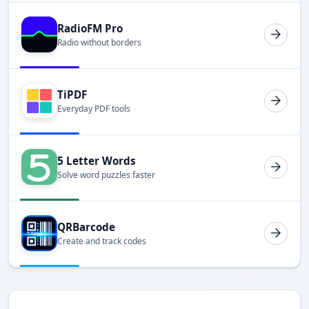
RadioFM Pro
Radio without borders
TiPDF
Everyday PDF tools
5 Letter Words
Solve word puzzles faster
QRBarcode
Create and track codes