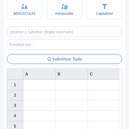
MAIÚSCULAS
minúsculas
Capitalizar
Substituir Tudo
A
B
C
1

2

3

4

5
