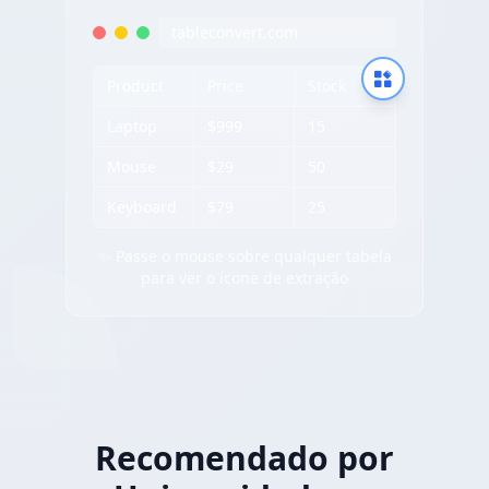
tableconvert.com
Product
Price
Stock
Laptop
$999
15
Mouse
$29
50
Keyboard
$79
25
✨ Passe o mouse sobre qualquer tabela
para ver o ícone de extração
Recomendado por