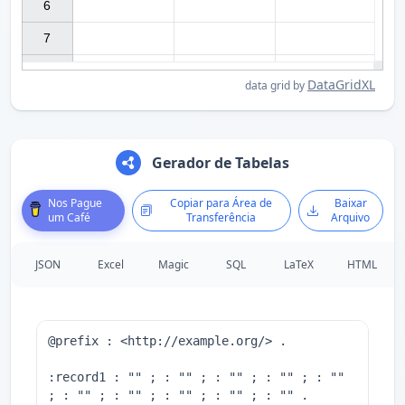
6

7

DataGridXL
data grid by
Gerador de Tabelas
Nos Pague
Copiar para Área de
Baixar
um Café
Transferência
Arquivo
JSON
Excel
Magic
SQL
LaTeX
HTML