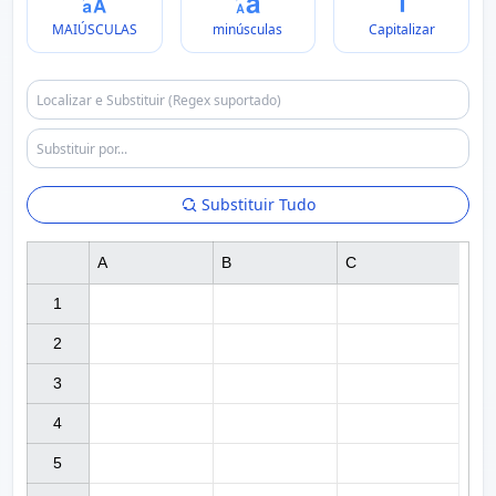
MAIÚSCULAS
minúsculas
Capitalizar
Substituir Tudo
A
B
C
1

2

3

4

5
