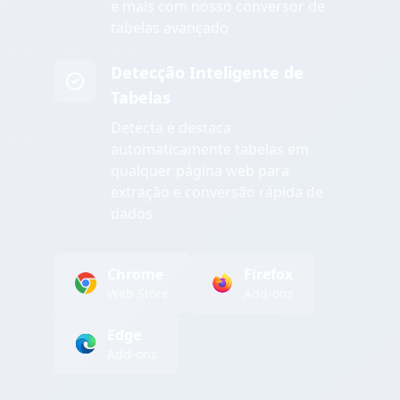
e mais com nosso conversor de
tabelas avançado
Detecção Inteligente de
Tabelas
Detecta e destaca
automaticamente tabelas em
qualquer página web para
extração e conversão rápida de
dados
Chrome
Firefox
Web Store
Add-ons
Edge
Add-ons