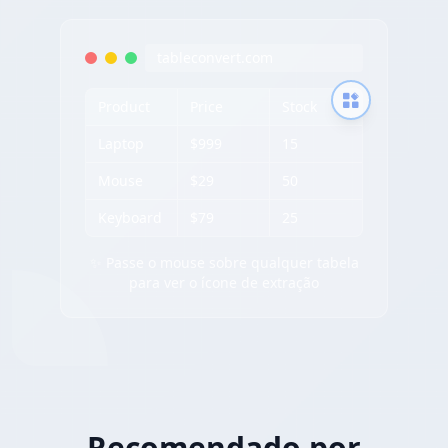
tableconvert.com
Product
Price
Stock
Laptop
$999
15
Mouse
$29
50
Keyboard
$79
25
✨ Passe o mouse sobre qualquer tabela
para ver o ícone de extração
Recomendado por