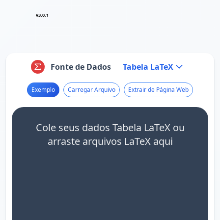
v3.0.1
Fonte de Dados
Tabela LaTeX
Exemplo
Carregar Arquivo
Extrair de Página Web
Cole seus dados Tabela LaTeX ou
arraste arquivos LaTeX aqui