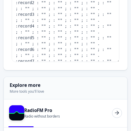
Explore more
More tools you'll love
RadioFM Pro
Radio without borders