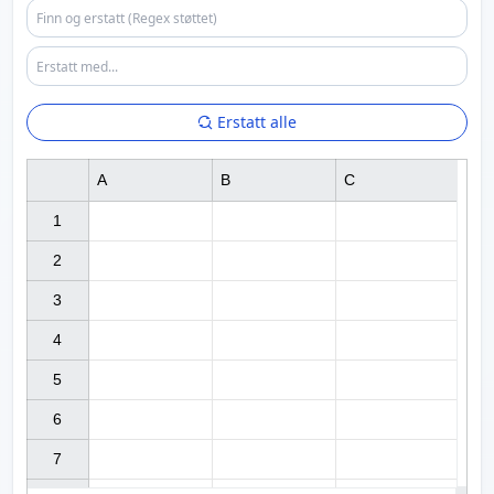
Erstatt alle
A
B
C
1

2

3

4

5

6

7
