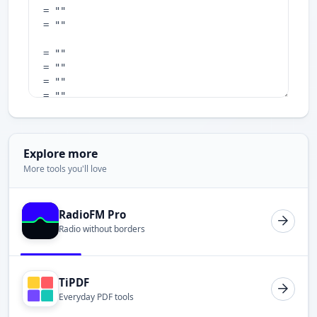
Explore more
More tools you'll love
RadioFM Pro
Radio without borders
TiPDF
Everyday PDF tools