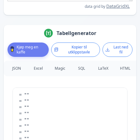
DataGridXL
data grid by
Tabellgenerator
Kjøp meg en
Kopier til
Last ned
kaffe
utklippstavle
fil
JSON
Excel
Magic
SQL
LaTeX
HTML