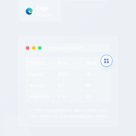
Edge
Add-ons
tableconvert.com
Product
Price
Stock
Laptop
$999
15
Mouse
$29
50
Keyboard
$79
25
✨ Hold musepekeren over hvilken som
helst tabell for å se ekstraksjons ikonet