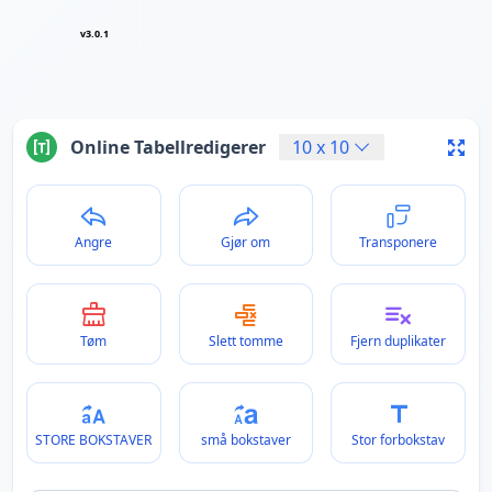
v3.0.1
Online Tabellredigerer
10
x
10
Angre
Gjør om
Transponere
Tøm
Slett tomme
Fjern duplikater
STORE BOKSTAVER
små bokstaver
Stor forbokstav