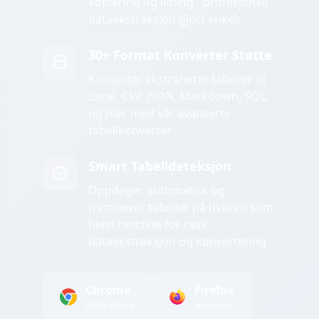
kopiering og liming - profesjonell
dataekstraksjon gjort enkelt
30+ Format Konverter Støtte
Konverter ekstraherte tabeller til
Excel, CSV, JSON, Markdown, SQL,
og mer med vår avanserte
tabellkonverter
Smart Tabelldeteksjon
Oppdager automatisk og
fremhever tabeller på hvilken som
helst nettside for rask
dataekstraksjon og konvertering
Chrome
Firefox
Web Store
Add-ons