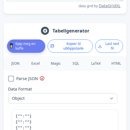
DataGridXL
data grid by
Tabellgenerator
Kjøp meg en
Kopier til
Last ned
kaffe
utklippstavle
fil
JSON
Excel
Magic
SQL
LaTeX
HTML
Parse JSON
Data Format