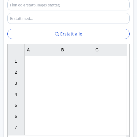
Erstatt alle
A
B
C
1

2

3

4

5

6

7
