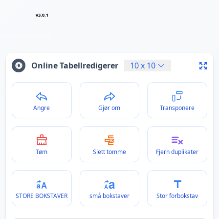
v3.0.1
Online Tabellredigerer
10
x
10
Angre
Gjør om
Transponere
Tøm
Slett tomme
Fjern duplikater
STORE BOKSTAVER
små bokstaver
Stor forbokstav