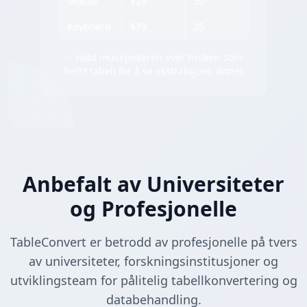
Mouse
$29
50
Keyboard
$79
25
✨ Hold musepekeren over hvilken som
helst tabell for å se ekstraksjons ikonet
Anbefalt av Universiteter
og Profesjonelle
TableConvert er betrodd av profesjonelle på tvers
av universiteter, forskningsinstitusjoner og
utviklingsteam for pålitelig tabellkonvertering og
databehandling.