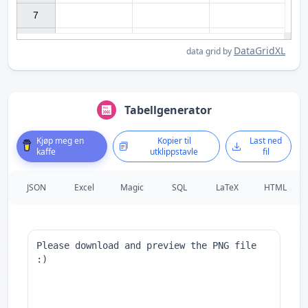
7

DataGridXL
data grid by
Tabellgenerator
Kjøp meg en
Kopier til
Last ned
kaffe
utklippstavle
fil
JSON
Excel
Magic
SQL
LaTeX
HTML