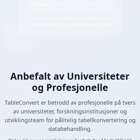
Keyboard
$79
25
✨ Hold musepekeren over hvilken som
helst tabell for å se ekstraksjons ikonet
Anbefalt av Universiteter
og Profesjonelle
TableConvert er betrodd av profesjonelle på tvers
av universiteter, forskningsinstitusjoner og
utviklingsteam for pålitelig tabellkonvertering og
databehandling.