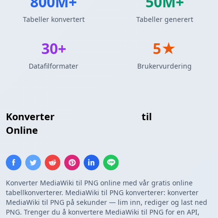
800M+
50M+
Tabeller konvertert
Tabeller generert
30+
5★
Datafilformater
Brukervurdering
Konverter
MediaWiki Tabell
til
PNG Bilde
Online
Konverter MediaWiki til PNG online med vår gratis online
tabellkonverterer. MediaWiki til PNG konverterer: konverter
MediaWiki til PNG på sekunder — lim inn, rediger og last ned
PNG. Trenger du å konvertere MediaWiki til PNG for en API,