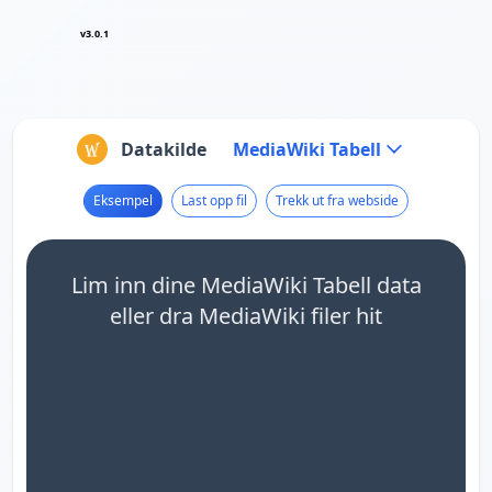
v3.0.1
Datakilde
MediaWiki Tabell
Eksempel
Last opp fil
Trekk ut fra webside
Lim inn dine MediaWiki Tabell data
eller dra MediaWiki filer hit