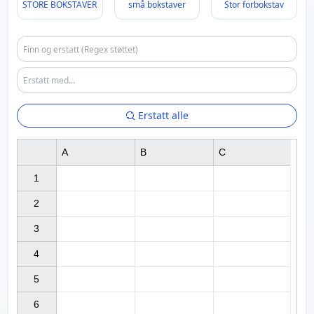
STORE BOKSTAVER
små bokstaver
Stor forbokstav
Erstatt alle
A
B
C
1

2

3

4

5

6
