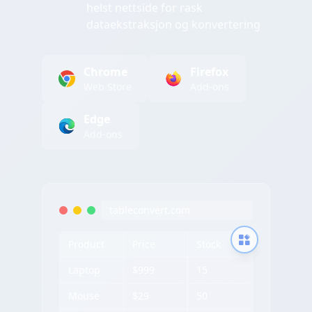
helst nettside for rask
dataekstraksjon og konvertering
Chrome
Firefox
Web Store
Add-ons
Edge
Add-ons
tableconvert.com
Product
Price
Stock
Laptop
$999
15
Mouse
$29
50