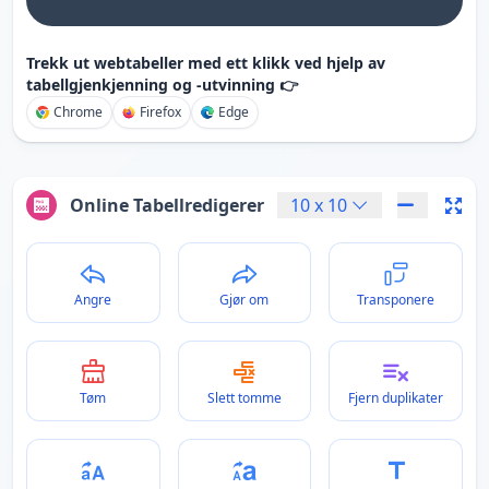
Trekk ut webtabeller med ett klikk ved hjelp av
tabellgjenkjenning og -utvinning 👉
Chrome
Firefox
Edge
Online Tabellredigerer
10
x
10
Angre
Gjør om
Transponere
Tøm
Slett tomme
Fjern duplikater