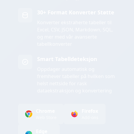
30+ Format Konverter Støtte
Konverter ekstraherte tabeller til
Excel, CSV, JSON, Markdown, SQL,
og mer med vår avanserte
tabellkonverter
Smart Tabelldeteksjon
Oppdager automatisk og
fremhever tabeller på hvilken som
helst nettside for rask
dataekstraksjon og konvertering
Chrome
Firefox
Web Store
Add-ons
Edge