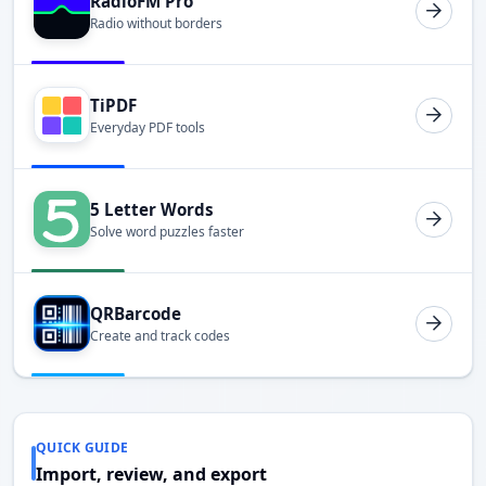
RadioFM Pro
Radio without borders
TiPDF
Everyday PDF tools
5 Letter Words
Solve word puzzles faster
QRBarcode
Create and track codes
QUICK GUIDE
Import, review, and export