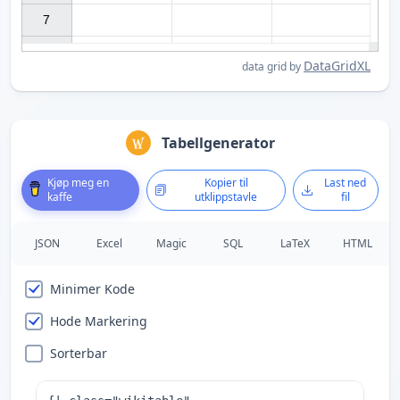
7

DataGridXL
data grid by
Tabellgenerator
Kjøp meg en
Kopier til
Last ned
kaffe
utklippstavle
fil
JSON
Excel
Magic
SQL
LaTeX
HTML
Minimer Kode
Hode Markering
Sorterbar