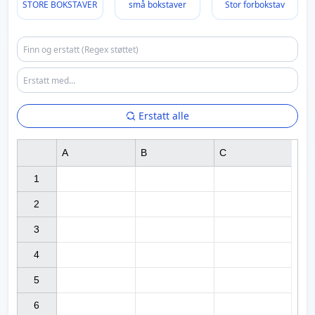
STORE BOKSTAVER
små bokstaver
Stor forbokstav
Erstatt alle
A
B
C
1

2

3

4

5

6
