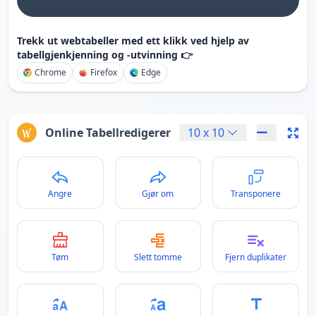
Trekk ut webtabeller med ett klikk ved hjelp av
tabellgjenkjenning og -utvinning 👉
Chrome
Firefox
Edge
Online Tabellredigerer
10
x
10
Angre
Gjør om
Transponere
Tøm
Slett tomme
Fjern duplikater