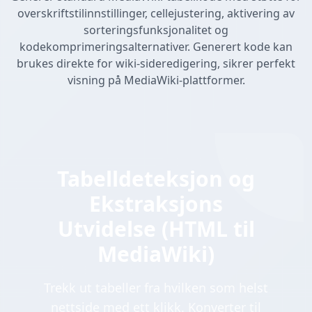
overskriftstilinnstillinger, cellejustering, aktivering av
sorteringsfunksjonalitet og
kodekomprimeringsalternativer. Generert kode kan
brukes direkte for wiki-sideredigering, sikrer perfekt
visning på MediaWiki-plattformer.
Tabelldeteksjon og
Ekstraksjons
Utvidelse (HTML til
MediaWiki)
Trekk ut tabeller fra hvilken som helst
nettside med ett klikk. Konverter til