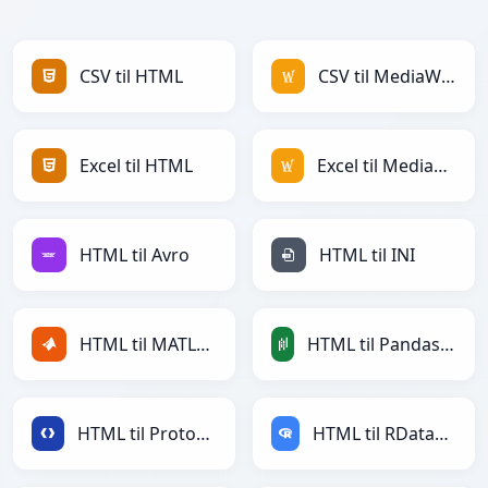
CSV til HTML
CSV til MediaWiki
Excel til HTML
Excel til MediaWiki
HTML til Avro
HTML til INI
HTML til MATLAB
HTML til PandasDataFrame
HTML til Protobuf
HTML til RDataFrame