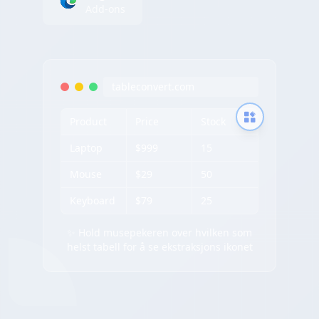
Add-ons
tableconvert.com
Product
Price
Stock
Laptop
$999
15
Mouse
$29
50
Keyboard
$79
25
✨ Hold musepekeren over hvilken som
helst tabell for å se ekstraksjons ikonet