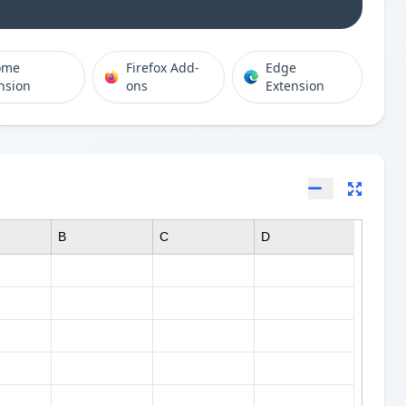
ome
Firefox Add-
Edge
nsion
ons
Extension
B
C
D