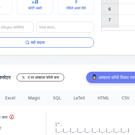
े
छोटी अक्षरे
पहिले अक्षर मोठे
6

7

सर्व बदला
जनरेटर
आम्हाला कॉफी विकत घ्या
X वर आम्हाला फॉलो करा
Excel
Magic
SQL
LaTeX
HTML
CSV
ेप करा
र