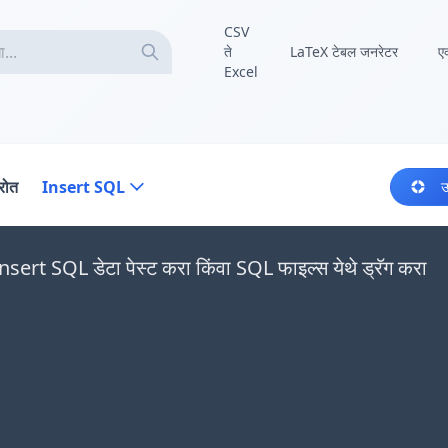
CSV
ते
LaTeX टेबल जनरेटर
ए
Excel
्रोत
Insert SQL
उ
Insert SQL डेटा पेस्ट करा किंवा SQL फाइल्स येथे ड्रॅग करा