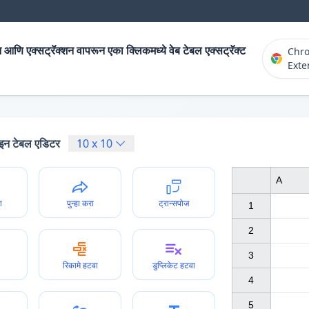
 आणि एक्सट्रॅक्शन वापरून एका क्लिकमध्ये वेब टेबल एक्सट्रॅक्ट
Chr
Exte
न टेबल एडिटर
10
x
10
A
ा
पुन्हा करा
ट्रान्सपोज
1

2

3

रिकामे हटवा
डुप्लिकेट हटवा
4

5
