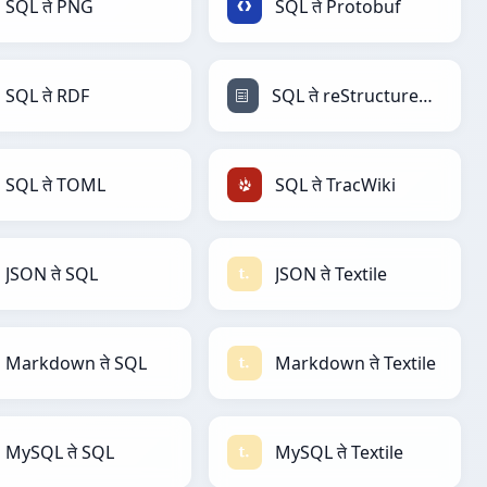
SQL ते PNG
SQL ते Protobuf
SQL ते RDF
SQL ते reStructuredText
SQL ते TOML
SQL ते TracWiki
JSON ते SQL
JSON ते Textile
Markdown ते SQL
Markdown ते Textile
MySQL ते SQL
MySQL ते Textile