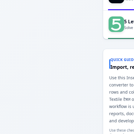
5 Le
Solve
QUICK GUID
Import, r
Use this Inse
converter to
rows and co
Textile टेबल
workflow is 
reports, do
and develop
Use these chec