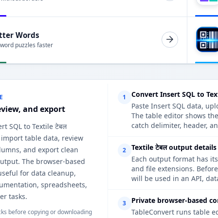
tter Words
 word puzzles faster
Convert Insert SQL to Text
E
1
Paste Insert SQL data, upl
eview, and export
The table editor shows the
catch delimiter, header, an
rt SQL to Textile टेबल
 import table data, review
Textile टेबल output detail
lumns, and export clean
2
Each output format has its
 output. The browser-based
and file extensions. Before
useful for data cleanup,
will be used in an API, da
cumentation, spreadsheets,
er tasks.
Private browser-based co
3
TableConvert runs table e
ks before copying or downloading