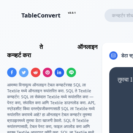
v3.0.1
TableConvert
Insert SQL
ते
Textile टेबल
ऑनलाइन
कन्व्हर्ट करा
डेटा स
तुमचा 
आमच्या विनामूल्य ऑनलाइन टेबल कन्व्हर्टरसह SQL ला
Textile मध्ये ऑनलाइन रूपांतरित करा. SQL ते Textile
कन्व्हर्टर: SQL ला सेकंदात Textile मध्ये रूपांतरित करा —
पेस्ट करा, संपादित करा आणि Textile डाउनलोड करा. API,
स्प्रेडशीट किंवा दस्तऐवजीकरणासाठी SQL ला Textile मध्ये
रूपांतरित करायचे आहे? हा ऑनलाइन टेबल कन्व्हर्टर तुमच्या
ब्राउझरमध्ये तुमचा डेटा खाजगी ठेवतो. SQL ते Textile
रूपांतरणासाठी, टेबल पेस्ट करा, फाइल अपलोड करा आणि
स्वच्छ Textile आउटपुट कॉपी करा. SQL ला Textile मध्ये