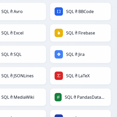
SQL ते Avro
SQL ते BBCode
SQL ते Excel
SQL ते Firebase
SQL ते SQL
SQL ते Jira
SQL ते JSONLines
SQL ते LaTeX
SQL ते MediaWiki
SQL ते PandasDataFrame