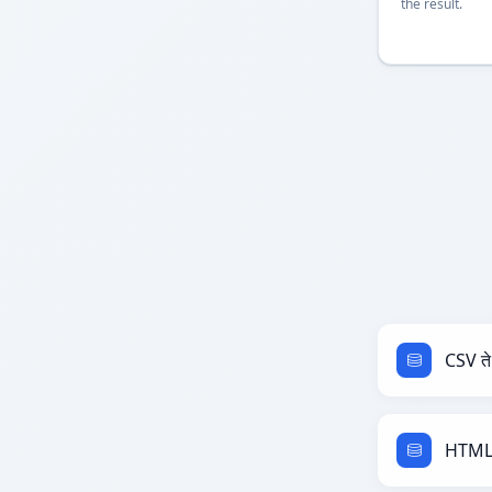
the result.
CSV त
HTML 