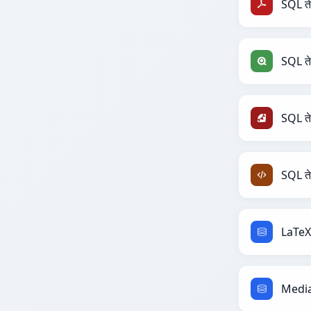
SQL त
SQL ते
SQL त
SQL त
LaTeX
Media