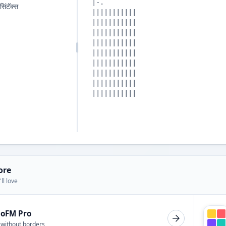
सिंटॅक्स
ore
ll love
ioFM Pro
 without borders