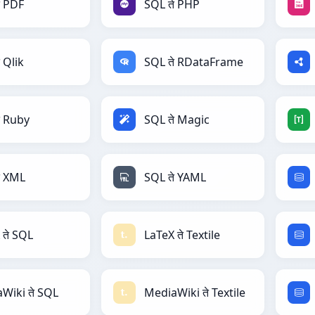
े PDF
SQL ते PHP
 Qlik
SQL ते RDataFrame
े Ruby
SQL ते Magic
े XML
SQL ते YAML
 ते SQL
LaTeX ते Textile
Wiki ते SQL
MediaWiki ते Textile