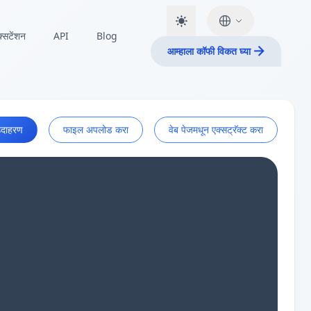
क्सटेंशन
API
Blog
आम्हाला कॉफी विकत घ्या
दाहरण
फाइल अपलोड करा
वेब पेजमधून एक्सट्रॅक्ट करा