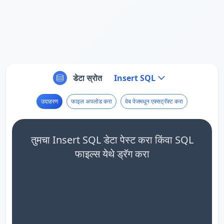
डेटा स्रोत
Insert SQL
उदाहरण
फाइल अपलोड करा
वेब पेजमधून एक्सट्रॅक्ट करा
तुमचा Insert SQL डेटा पेस्ट करा किंवा SQL
फाइल्स येथे ड्रॅग करा