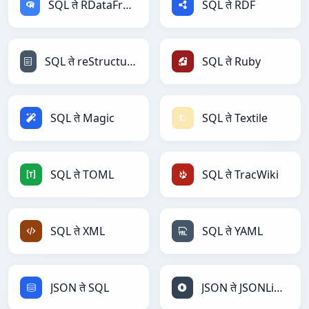
SQL ते RDataFrame
SQL ते RDF
SQL ते reStructuredText
SQL ते Ruby
SQL ते Magic
SQL ते Textile
SQL ते TOML
SQL ते TracWiki
SQL ते XML
SQL ते YAML
JSON ते SQL
JSON ते JSONLines