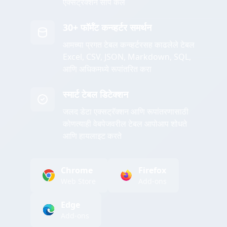
एक्सट्रॅक्शन सोपे केले
30+ फॉर्मॅट कन्व्हर्टर समर्थन
आमच्या प्रगत टेबल कन्व्हर्टरसह काढलेले टेबल
Excel, CSV, JSON, Markdown, SQL,
आणि अधिकमध्ये रूपांतरित करा
स्मार्ट टेबल डिटेक्शन
जलद डेटा एक्सट्रॅक्शन आणि रूपांतरणासाठी
कोणत्याही वेबपेजवरील टेबल आपोआप शोधते
आणि हायलाइट करते
Chrome
Firefox
Web Store
Add-ons
Edge
Add-ons