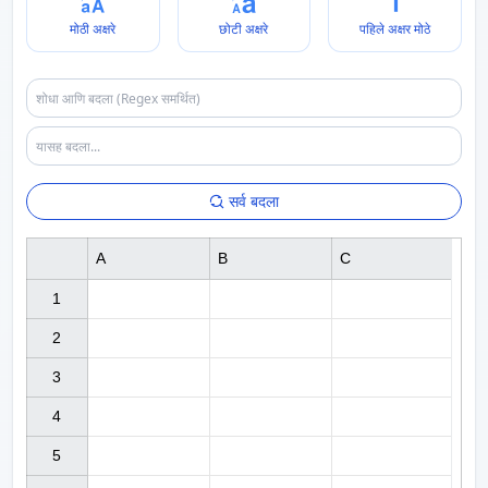
मोठी अक्षरे
छोटी अक्षरे
पहिले अक्षर मोठे
सर्व बदला
A
B
C
1

2

3

4

5
