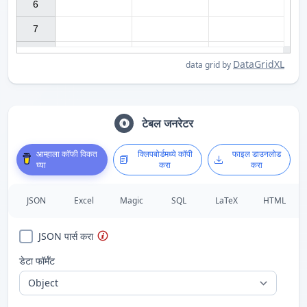
6

7

DataGridXL
data grid by
टेबल जनरेटर
आम्हाला कॉफी विकत
क्लिपबोर्डमध्ये कॉपी
फाइल डाउनलोड
घ्या
करा
करा
JSON
Excel
Magic
SQL
LaTeX
HTML
JSON पार्स करा
डेटा फॉर्मॅट