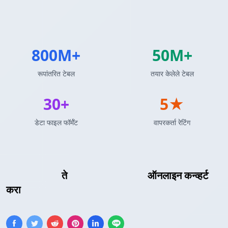
800M+
50M+
रूपांतरित टेबल
तयार केलेले टेबल
30+
5★
डेटा फाइल फॉर्मॅट
वापरकर्ता रेटिंग
Insert SQL
ते
JSONLines फॉर्मॅट
ऑनलाइन कन्व्हर्ट
करा