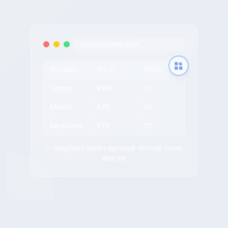
tableconvert.com
Product
Price
Stock
Laptop
$999
15
Mouse
$29
50
Keyboard
$79
25
✨ एक्सट्रॅक्शन आयकन पाहण्यासाठी कोणत्याही टेबलवर
होवर करा