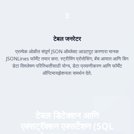
3
टेबल जनरेटर
प्रत्येक ओळीत संपूर्ण JSON ऑब्जेक्ट आउटपुट करणारा मानक
JSONLines फॉर्मॅट तयार करा. स्ट्रीमिंग प्रोसेसिंग, बॅच आयात आणि बिग
डेटा विश्लेषण परिस्थितींसाठी योग्य, डेटा प्रमाणीकरण आणि फॉर्मॅट
ऑप्टिमायझेशनला समर्थन देते.
टेबल डिटेक्शन आणि
एक्सट्रॅक्शन एक्सटेंशन (SQL