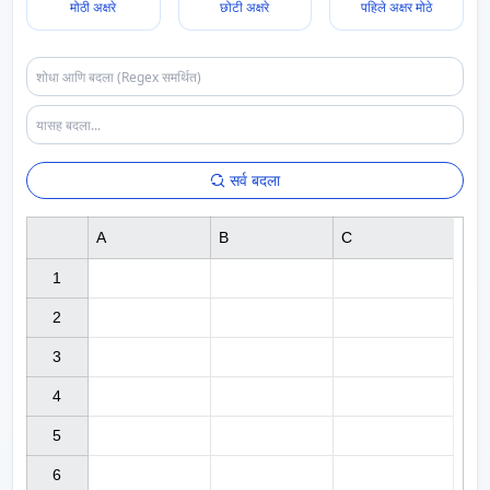
मोठी अक्षरे
छोटी अक्षरे
पहिले अक्षर मोठे
सर्व बदला
A
B
C
1

2

3

4

5

6
