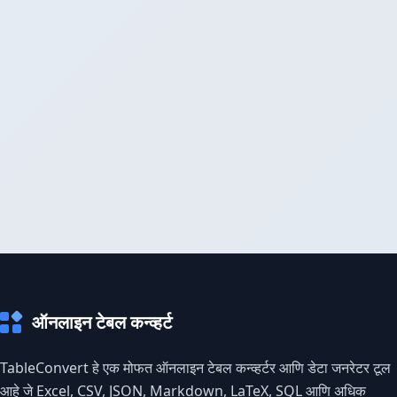
ऑनलाइन टेबल कन्व्हर्ट
TableConvert हे एक मोफत ऑनलाइन टेबल कन्व्हर्टर आणि डेटा जनरेटर टूल
आहे जे Excel, CSV, JSON, Markdown, LaTeX, SQL आणि अधिक