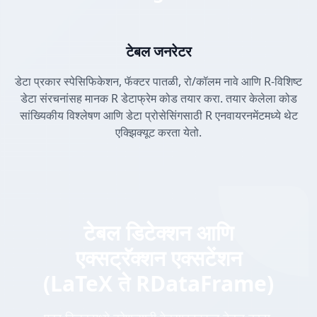
टेबल जनरेटर
डेटा प्रकार स्पेसिफिकेशन, फॅक्टर पातळी, रो/कॉलम नावे आणि R-विशिष्ट
डेटा संरचनांसह मानक R डेटाफ्रेम कोड तयार करा. तयार केलेला कोड
सांख्यिकीय विश्लेषण आणि डेटा प्रोसेसिंगसाठी R एनवायरनमेंटमध्ये थेट
एक्झिक्यूट करता येतो.
टेबल डिटेक्शन आणि
एक्सट्रॅक्शन एक्सटेंशन
(LaTeX ते RDataFrame)