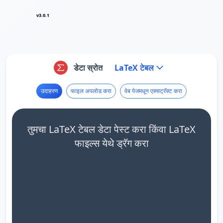
v3.0.1
डेटा स्रोत
LaTeX टेबल
उदाहरण
फाइल अपलोड करा
वेब पेजमधून एक्सट्रॅक्ट करा
तुमचा LaTeX टेबल डेटा पेस्ट करा किंवा LaTeX
फाइल्स येथे ड्रॅग करा