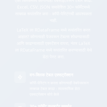
एका क्लिकमध्ये कोणत्याही वेबसाइटवरून टेबल काढा.
Excel, CSV, JSON समावेशित 30+ फॉर्मॅटमध्ये
तत्काळ रूपांतरित करा - कॉपी-पेस्टिंगची आवश्यकता
नाही.
LaTeX ला RDataFrame मध्ये रूपांतरित करत
आहात? कोणत्याही पेजवरून टेबल्स शोधण्यासाठी
आणि काढण्यासाठी एक्स्टेंशन वापरा, नंतर LaTeX
ला RDataFrame मध्ये रूपांतरित करण्यासाठी येथे
डेटा पेस्ट करा.
वन-क्लिक टेबल एक्सट्रॅक्शन
कॉपी-पेस्टिंग न करता कोणत्याही वेबपेजवरून
तत्काळ टेबल काढा - व्यावसायिक डेटा
एक्सट्रॅक्शन सोपे केले
30+ फॉर्मॅट कन्व्हर्टर समर्थन