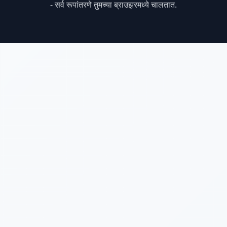
- सर्व रूपांतरणे तुमच्या ब्राउझरमध्ये चालतात.