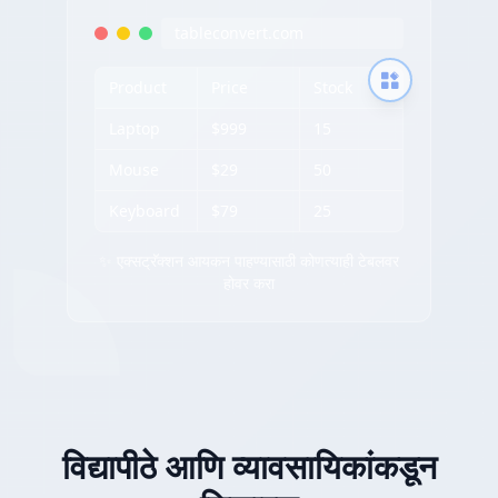
tableconvert.com
Product
Price
Stock
Laptop
$999
15
Mouse
$29
50
Keyboard
$79
25
✨ एक्सट्रॅक्शन आयकन पाहण्यासाठी कोणत्याही टेबलवर
होवर करा
विद्यापीठे आणि व्यावसायिकांकडून