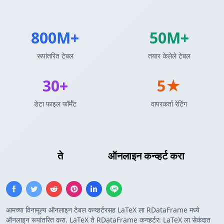
800M+
50M+
रूपांतरित टेबल
तयार केलेले टेबल
30+
5★
डेटा फाइल फॉर्मॅट
वापरकर्ता रेटिंग
LaTeX टेबल
ते
R डेटाफ्रेम
ऑनलाइन कन्व्हर्ट करा
आमच्या विनामूल्य ऑनलाइन टेबल कन्व्हर्टरसह LaTeX ला RDataFrame मध्ये
ऑनलाइन रूपांतरित करा. LaTeX ते RDataFrame कन्व्हर्टर: LaTeX ला सेकंदात