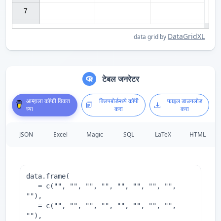
7

DataGridXL
data grid by
टेबल जनरेटर
आम्हाला कॉफी विकत
क्लिपबोर्डमध्ये कॉपी
फाइल डाउनलोड
घ्या
करा
करा
JSON
Excel
Magic
SQL
LaTeX
HTML