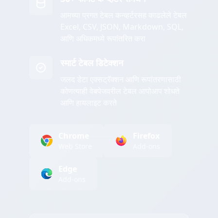
आमच्या प्रगत टेबल कन्व्हर्टरसह काढलेले टेबल
Excel, CSV, JSON, Markdown, SQL,
आणि अधिकमध्ये रूपांतरित करा
स्मार्ट टेबल डिटेक्शन
जलद डेटा एक्सट्रॅक्शन आणि रूपांतरणासाठी
कोणत्याही वेबपेजवरील टेबल आपोआप शोधते
आणि हायलाइट करते
Chrome
Firefox
Web Store
Add-ons
Edge
Add-ons