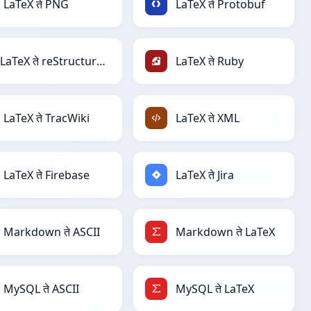
LaTeX ते PNG
LaTeX ते Protobuf
LaTeX ते reStructuredText
LaTeX ते Ruby
LaTeX ते TracWiki
LaTeX ते XML
LaTeX ते Firebase
LaTeX ते Jira
Markdown ते ASCII
Markdown ते LaTeX
MySQL ते ASCII
MySQL ते LaTeX