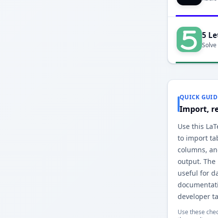
5 Le
Solve
QUICK GUID
Import, r
Use this LaT
to import ta
columns, and
output. The
useful for d
documentati
developer ta
Use these chec