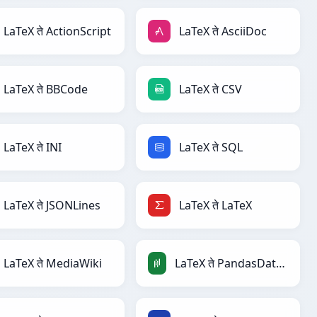
LaTeX ते ActionScript
LaTeX ते AsciiDoc
LaTeX ते BBCode
LaTeX ते CSV
LaTeX ते INI
LaTeX ते SQL
LaTeX ते JSONLines
LaTeX ते LaTeX
LaTeX ते MediaWiki
LaTeX ते PandasDataFrame