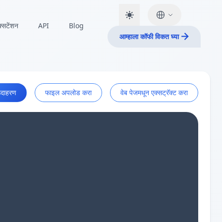
क्सटेंशन
API
Blog
आम्हाला कॉफी विकत घ्या
दाहरण
फाइल अपलोड करा
वेब पेजमधून एक्सट्रॅक्ट करा