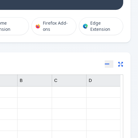
ome
Firefox Add-
Edge
nsion
ons
Extension
B
C
D