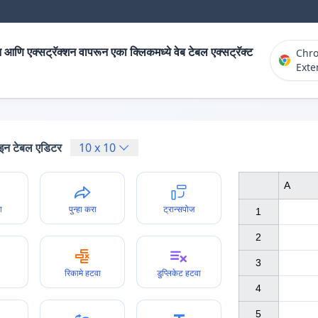
 आणि एक्सट्रॅक्शन वापरून एका क्लिकमध्ये वेब टेबल एक्सट्रॅक्ट
Chr
Exte
न टेबल एडिटर
10
x
10
A
ा
पुन्हा करा
ट्रान्सपोज
1

2

3

रिकामे हटवा
डुप्लिकेट हटवा
4

5
