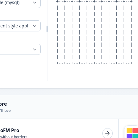
ore
ll love
ioFM Pro
 without borders