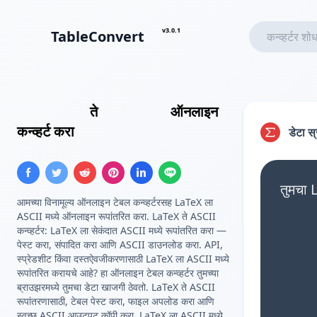
v3.0.1
TableConvert
LaTeX टेबल
ते
ASCII टेबल
ऑनलाइन
कन्व्हर्ट करा
डेटा स
तुमचा 
आमच्या विनामूल्य ऑनलाइन टेबल कन्व्हर्टरसह LaTeX ला
ASCII मध्ये ऑनलाइन रूपांतरित करा. LaTeX ते ASCII
कन्व्हर्टर: LaTeX ला सेकंदात ASCII मध्ये रूपांतरित करा —
पेस्ट करा, संपादित करा आणि ASCII डाउनलोड करा. API,
स्प्रेडशीट किंवा दस्तऐवजीकरणासाठी LaTeX ला ASCII मध्ये
रूपांतरित करायचे आहे? हा ऑनलाइन टेबल कन्व्हर्टर तुमच्या
ब्राउझरमध्ये तुमचा डेटा खाजगी ठेवतो. LaTeX ते ASCII
रूपांतरणासाठी, टेबल पेस्ट करा, फाइल अपलोड करा आणि
स्वच्छ ASCII आउटपुट कॉपी करा. LaTeX ला ASCII मध्ये