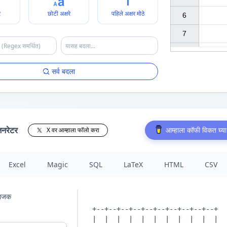
े
छोटी अक्षरे
पहिले अक्षर मोठे
6

7

सर्व बदला
जनरेटर
आम्हाला कॉफी विकत घ्या
X वर आम्हाला फॉलो करा
Excel
Magic
SQL
LaTeX
HTML
CSV
िभाजक