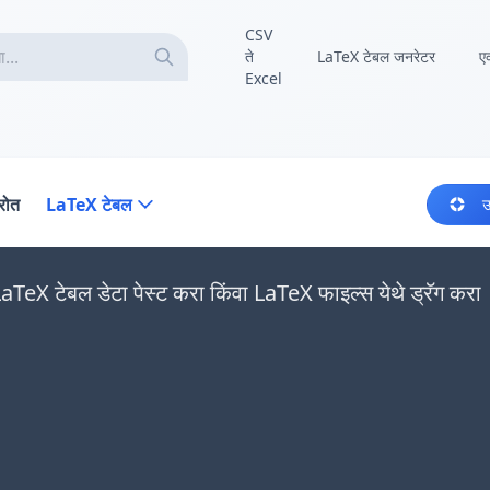
CSV
ते
LaTeX टेबल जनरेटर
ए
Excel
्रोत
LaTeX टेबल
उ
LaTeX टेबल डेटा पेस्ट करा किंवा LaTeX फाइल्स येथे ड्रॅग करा