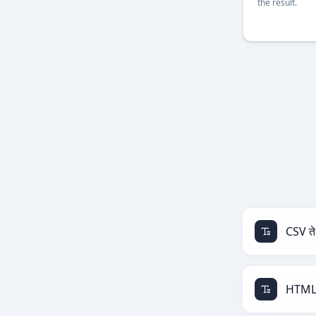
the result.
CSV ते
HTML 