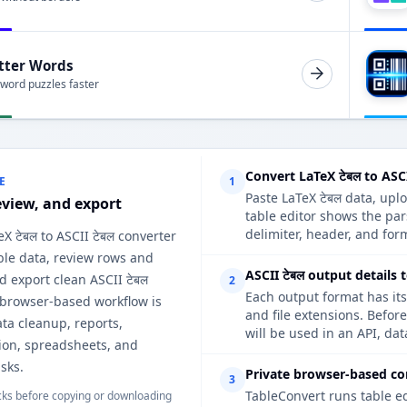
tter Words
 word puzzles faster
Convert LaTeX टेबल to ASC
E
1
Paste LaTeX टेबल data, upl
eview, and export
table editor shows the par
delimiter, header, and form
eX टेबल to ASCII टेबल converter
ble data, review rows and
ASCII टेबल output details 
 export clean ASCII टेबल
2
Each output format has its
 browser-based workflow is
and file extensions. Befor
ata cleanup, reports,
will be used in an API, da
on, spreadsheets, and
sks.
Private browser-based co
3
TableConvert runs table e
ks before copying or downloading