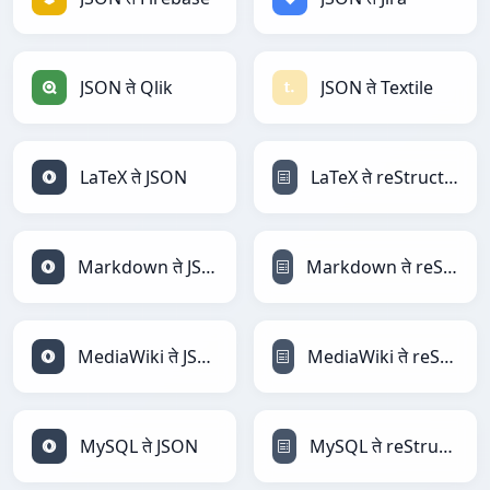
JSON ते Qlik
JSON ते Textile
LaTeX ते JSON
LaTeX ते reStructuredText
Markdown ते JSON
Markdown ते reStructuredText
MediaWiki ते JSON
MediaWiki ते reStructuredText
MySQL ते JSON
MySQL ते reStructuredText