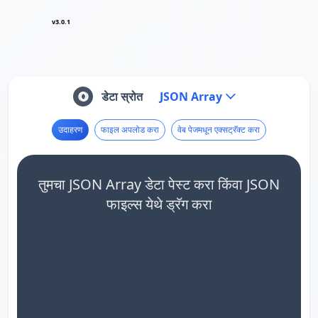
v3.0.1
डेटा स्रोत
JSON Array
उदाहरण
फाइल अपलोड करा
वेब पेजमधून एक्सट्रॅक्ट करा
तुमचा JSON Array डेटा पेस्ट करा किंवा JSON
फाइल्स येथे ड्रॅग करा