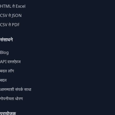
HTML ते Excel
CSV ते JSON
CSV ते PDF
संसाधने
Blog
API दस्तऐवज
बदल लॉग
बद्दल
आमच्याशी संपर्क साधा
गोपनीयता धोरण
प्रायोजक