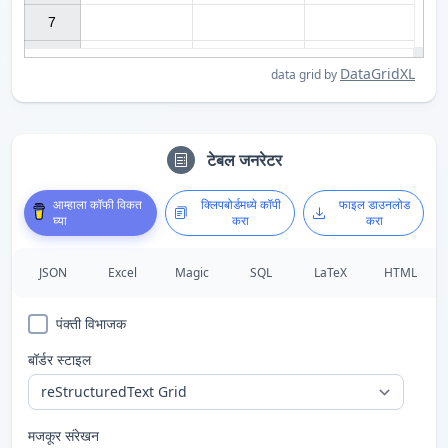
7

DataGridXL
data grid by
टेबल जनरेटर
आम्हाला कॉफी विकत
क्लिपबोर्डमध्ये कॉपी
फाइल डाउनलोड
घ्या
करा
करा
JSON
Excel
Magic
SQL
LaTeX
HTML
पंक्ती विभाजक
बॉर्डर स्टाइल
मजकूर संरेखन