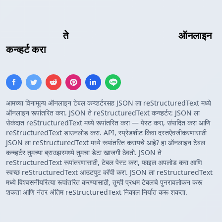
JSON Array
ते
reStructuredText टेबल
ऑनलाइन
कन्व्हर्ट करा
आमच्या विनामूल्य ऑनलाइन टेबल कन्व्हर्टरसह JSON ला reStructuredText मध्ये
ऑनलाइन रूपांतरित करा. JSON ते reStructuredText कन्व्हर्टर: JSON ला
सेकंदात reStructuredText मध्ये रूपांतरित करा — पेस्ट करा, संपादित करा आणि
reStructuredText डाउनलोड करा. API, स्प्रेडशीट किंवा दस्तऐवजीकरणासाठी
JSON ला reStructuredText मध्ये रूपांतरित करायचे आहे? हा ऑनलाइन टेबल
कन्व्हर्टर तुमच्या ब्राउझरमध्ये तुमचा डेटा खाजगी ठेवतो. JSON ते
reStructuredText रूपांतरणासाठी, टेबल पेस्ट करा, फाइल अपलोड करा आणि
स्वच्छ reStructuredText आउटपुट कॉपी करा. JSON ला reStructuredText
मध्ये विश्वसनीयरित्या रूपांतरित करण्यासाठी, तुम्ही प्रथम टेबलचे पुनरावलोकन करू
शकता आणि नंतर अंतिम reStructuredText निकाल निर्यात करू शकता.