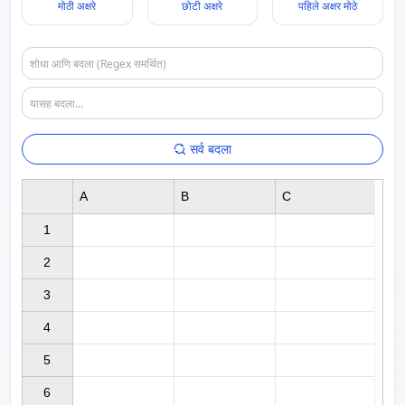
मोठी अक्षरे
छोटी अक्षरे
पहिले अक्षर मोठे
सर्व बदला
A
B
C
1

2

3

4

5

6
