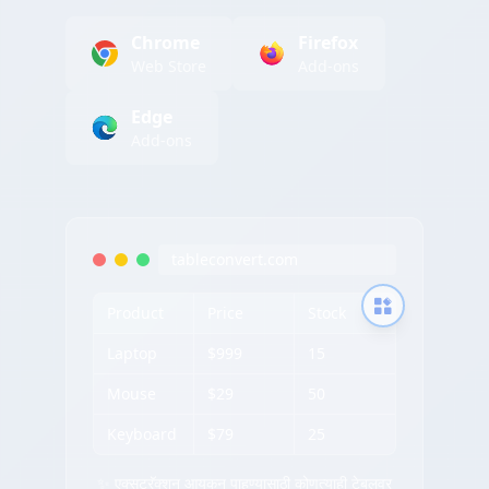
Chrome
Firefox
Web Store
Add-ons
Edge
Add-ons
tableconvert.com
Product
Price
Stock
Laptop
$999
15
Mouse
$29
50
Keyboard
$79
25
✨ एक्सट्रॅक्शन आयकन पाहण्यासाठी कोणत्याही टेबलवर