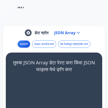
v3.0.1
डेटा स्रोत
JSON Array
उदाहरण
फाइल अपलोड करा
वेब पेजमधून एक्सट्रॅक्ट करा
तुमचा JSON Array डेटा पेस्ट करा किंवा JSON
फाइल्स येथे ड्रॅग करा