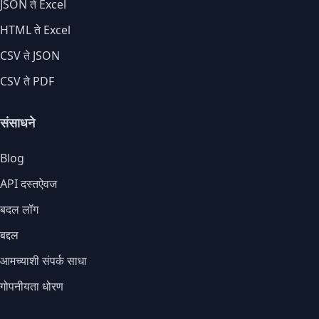
JSON ते Excel
HTML ते Excel
CSV ते JSON
CSV ते PDF
संसाधने
Blog
API दस्तऐवज
बदल लॉग
बद्दल
आमच्याशी संपर्क साधा
गोपनीयता धोरण