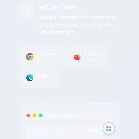
स्मार्ट टेबल डिटेक्शन
जलद डेटा एक्सट्रॅक्शन आणि रूपांतरणासाठी
कोणत्याही वेबपेजवरील टेबल आपोआप शोधते
आणि हायलाइट करते
Chrome
Firefox
Web Store
Add-ons
Edge
Add-ons
tableconvert.com
Product
Price
Stock