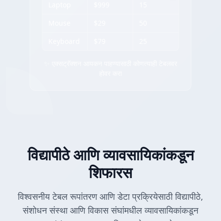
Laptop
$999
15
Mouse
$29
50
Keyboard
$79
25
✨ एक्सट्रॅक्शन आयकन पाहण्यासाठी कोणत्याही टेबलवर
होवर करा
विद्यापीठे आणि व्यावसायिकांकडून
शिफारस
विश्वसनीय टेबल रूपांतरण आणि डेटा प्रक्रियेसाठी विद्यापीठे,
संशोधन संस्था आणि विकास संघांमधील व्यावसायिकांकडून