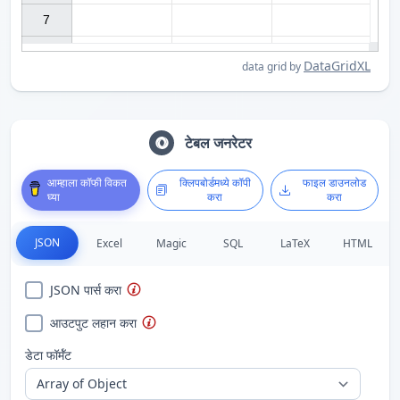
7

DataGridXL
data grid by
टेबल जनरेटर
आम्हाला कॉफी विकत
क्लिपबोर्डमध्ये कॉपी
फाइल डाउनलोड
घ्या
करा
करा
JSON
Excel
Magic
SQL
LaTeX
HTML
JSON पार्स करा
आउटपुट लहान करा
डेटा फॉर्मॅट