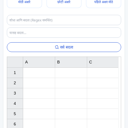
मोठी अक्षरे
छोटी अक्षरे
पहिले अक्षर मोठे
सर्व बदला
A
B
C
1

2

3

4

5

6
