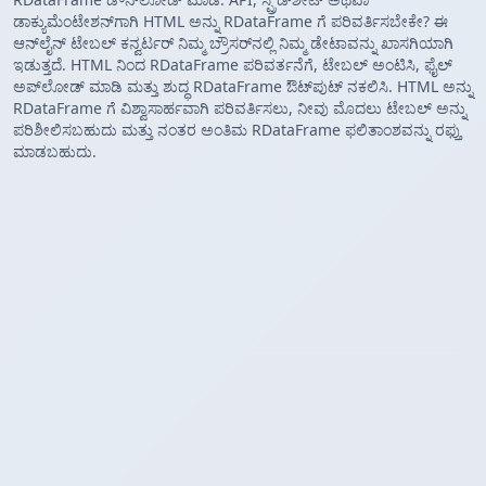
ಡಾಕ್ಯುಮೆಂಟೇಶನ್‌ಗಾಗಿ HTML ಅನ್ನು RDataFrame ಗೆ ಪರಿವರ್ತಿಸಬೇಕೇ? ಈ
ಆನ್‌ಲೈನ್ ಟೇಬಲ್ ಕನ್ವರ್ಟರ್ ನಿಮ್ಮ ಬ್ರೌಸರ್‌ನಲ್ಲಿ ನಿಮ್ಮ ಡೇಟಾವನ್ನು ಖಾಸಗಿಯಾಗಿ
ಇಡುತ್ತದೆ. HTML ನಿಂದ RDataFrame ಪರಿವರ್ತನೆಗೆ, ಟೇಬಲ್ ಅಂಟಿಸಿ, ಫೈಲ್
ಅಪ್‌ಲೋಡ್ ಮಾಡಿ ಮತ್ತು ಶುದ್ಧ RDataFrame ಔಟ್‌ಪುಟ್ ನಕಲಿಸಿ. HTML ಅನ್ನು
RDataFrame ಗೆ ವಿಶ್ವಾಸಾರ್ಹವಾಗಿ ಪರಿವರ್ತಿಸಲು, ನೀವು ಮೊದಲು ಟೇಬಲ್ ಅನ್ನು
ಪರಿಶೀಲಿಸಬಹುದು ಮತ್ತು ನಂತರ ಅಂತಿಮ RDataFrame ಫಲಿತಾಂಶವನ್ನು ರಫ್ತು
ಮಾಡಬಹುದು.