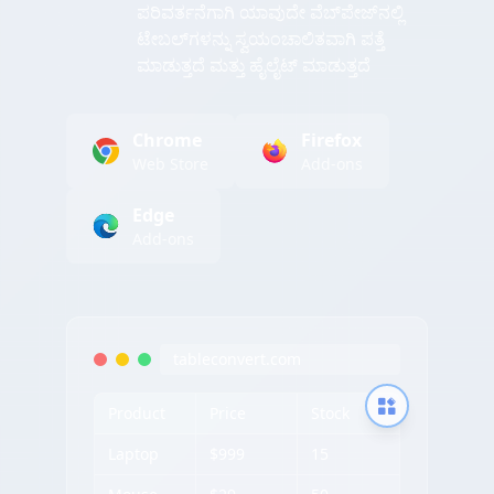
ಪರಿವರ್ತನೆಗಾಗಿ ಯಾವುದೇ ವೆಬ್‌ಪೇಜ್‌ನಲ್ಲಿ
ಟೇಬಲ್‌ಗಳನ್ನು ಸ್ವಯಂಚಾಲಿತವಾಗಿ ಪತ್ತೆ
ಮಾಡುತ್ತದೆ ಮತ್ತು ಹೈಲೈಟ್ ಮಾಡುತ್ತದೆ
Chrome
Firefox
Web Store
Add-ons
Edge
Add-ons
tableconvert.com
Product
Price
Stock
Laptop
$999
15