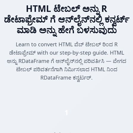
HTML ಟೇಬಲ್ ಅನ್ನು R
ಡೇಟಾಫ್ರೇಮ್ ಗೆ ಆನ್‌ಲೈನ್‌ನಲ್ಲಿ ಕನ್ವರ್ಟ್
ಮಾಡಿ ಅನ್ನು ಹೇಗೆ ಬಳಸುವುದು
Learn to convert HTML ವೆಬ್ ಟೇಬಲ್ ರಿಂದ R
ಡೇಟಾಫ್ರೇಮ್ with our step-by-step guide. HTML
ಅನ್ನು RDataFrame ಗೆ ಆನ್‌ಲೈನ್‌ನಲ್ಲಿ ಪರಿವರ್ತಿಸಿ — ವೇಗದ
ಟೇಬಲ್ ಪರಿವರ್ತನೆಗಾಗಿ ನಿರ್ಮಿಸಲಾದ HTML ನಿಂದ
RDataFrame ಕನ್ವರ್ಟರ್.
1