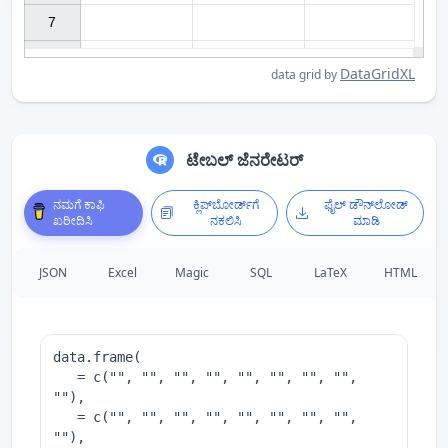
7

DataGridXL
data grid by
ಟೇಬಲ್ ಜೆನರೇಟರ್
ನಮಗೆ ಕಾಫಿ
ಕ್ಲಿಪ್‌ಬೋರ್ಡ್‌ಗೆ
ಫೈಲ್ ಡೌನ್‌ಲೋಡ್
ಖರೀದಿಸಿ
ನಕಲಿಸಿ
ಮಾಡಿ
JSON
Excel
Magic
SQL
LaTeX
HTML