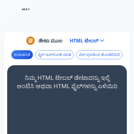
v3.0.1
ಡೇಟಾ ಮೂಲ
HTML ಟೇಬಲ್
ಉದಾಹರಣೆ
ಫೈಲ್ ಅಪ್‌ಲೋಡ್ ಮಾಡಿ
ವೆಬ್ ಪುಟದಿಂದ ಹೊರತೆಗೆಯಿರಿ
ನಿಮ್ಮ HTML ಟೇಬಲ್ ಡೇಟಾವನ್ನು ಇಲ್ಲಿ
ಅಂಟಿಸಿ ಅಥವಾ HTML ಫೈಲ್‌ಗಳನ್ನು ಎಳೆಯಿರಿ