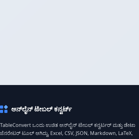
ಆನ್‌ಲೈನ್ ಟೇಬಲ್ ಕನ್ವರ್ಟ್
TableConvert ಒಂದು ಉಚಿತ ಆನ್‌ಲೈನ್ ಟೇಬಲ್ ಕನ್ವರ್ಟರ್ ಮತ್ತು ಡೇಟಾ
ಜೆನರೇಟರ್ ಟೂಲ್ ಆಗಿದ್ದು, Excel, CSV, JSON, Markdown, LaTeX,