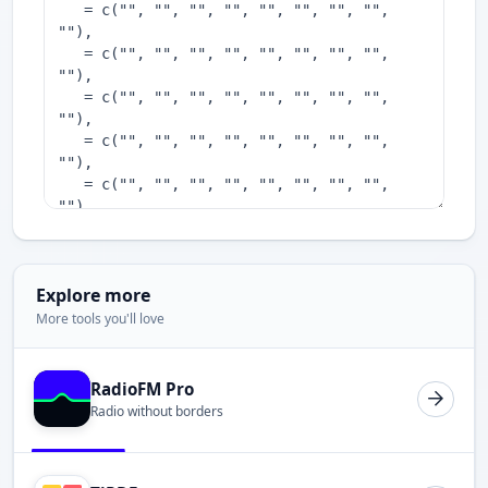
Explore more
More tools you'll love
RadioFM Pro
Radio without borders