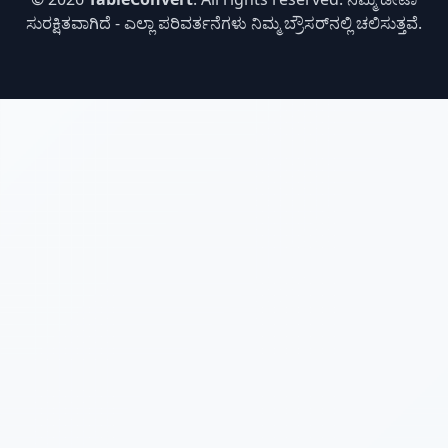
ಸುರಕ್ಷಿತವಾಗಿದೆ - ಎಲ್ಲಾ ಪರಿವರ್ತನೆಗಳು ನಿಮ್ಮ ಬ್ರೌಸರ್‌ನಲ್ಲಿ ಚಲಿಸುತ್ತವೆ.