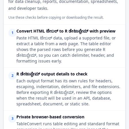
for data cleanup, reports, documentation, spreadsheets,
and developer tasks.
Use these checks before copying or downloading the result.
Convert HTML ಟೇಬಲ್ to R ಡೇಟಾಫ್ರೇಮ್ with preview
1
Paste HTML ಟೇಬಲ್ data, upload a supported file, or
extract a table from a web page. The table editor
shows the parsed rows before you generate R
ಡೇಟಾಫ್ರೇಮ್, so you can catch delimiter, header, and
formatting issues early.
R ಡೇಟಾಫ್ರೇಮ್ output details to check
2
Each output format has its own rules for headers,
escaping, indentation, delimiters, and file extensions.
Before exporting R ಡೇಟಾಫ್ರೇಮ್, review the options
when the result will be used in an API, database,
spreadsheet, document, or static site.
Private browser-based conversion
3
TableConvert runs table editing and standard format