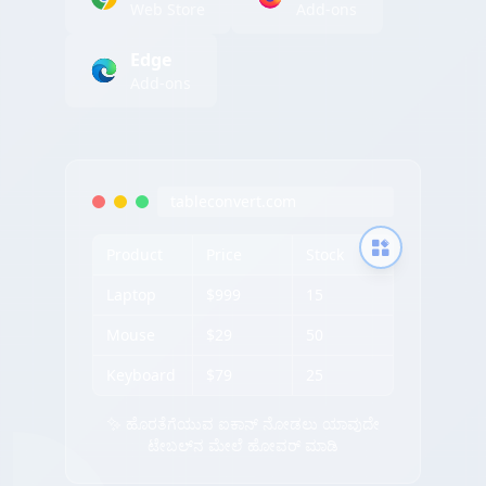
Web Store
Add-ons
Edge
Add-ons
tableconvert.com
Product
Price
Stock
Laptop
$999
15
Mouse
$29
50
Keyboard
$79
25
✨ ಹೊರತೆಗೆಯುವ ಐಕಾನ್ ನೋಡಲು ಯಾವುದೇ
ಟೇಬಲ್‌ನ ಮೇಲೆ ಹೋವರ್ ಮಾಡಿ