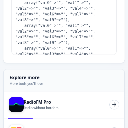
Explore more
More tools you'll love
RadioFM Pro
Radio without borders