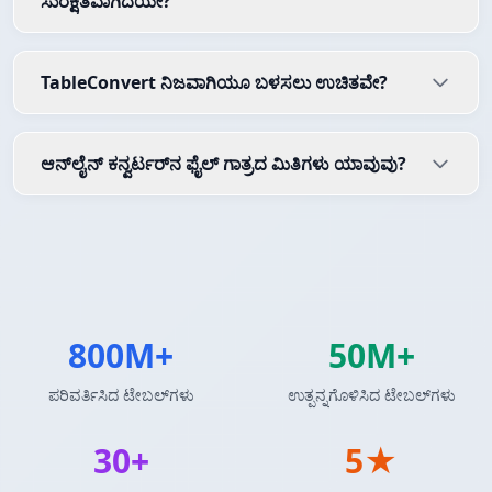
ಸುರಕ್ಷಿತವಾಗಿದೆಯೇ?
TableConvert ನಿಜವಾಗಿಯೂ ಬಳಸಲು ಉಚಿತವೇ?
ಆನ್‌ಲೈನ್ ಕನ್ವರ್ಟರ್‌ನ ಫೈಲ್ ಗಾತ್ರದ ಮಿತಿಗಳು ಯಾವುವು?
800M+
50M+
ಪರಿವರ್ತಿಸಿದ ಟೇಬಲ್‌ಗಳು
ಉತ್ಪನ್ನಗೊಳಿಸಿದ ಟೇಬಲ್‌ಗಳು
30+
5★