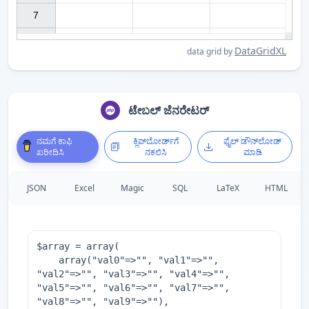
7

DataGridXL
data grid by
ಟೇಬಲ್ ಜೆನರೇಟರ್
ನಮಗೆ ಕಾಫಿ
ಕ್ಲಿಪ್‌ಬೋರ್ಡ್‌ಗೆ
ಫೈಲ್ ಡೌನ್‌ಲೋಡ್
ಖರೀದಿಸಿ
ನಕಲಿಸಿ
ಮಾಡಿ
JSON
Excel
Magic
SQL
LaTeX
HTML