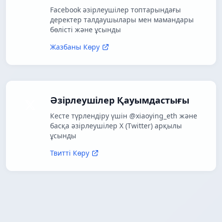
Facebook әзірлеушілер топтарындағы
деректер талдаушылары мен мамандары
бөлісті және ұсынды
Жазбаны Көру
Әзірлеушілер Қауымдастығы
Кесте түрлендіру үшін @xiaoying_eth және
басқа әзірлеушілер X (Twitter) арқылы
ұсынды
Твитті Көру