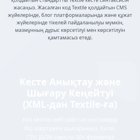
қолдайтын стандартты Textile кесте синтаксисін
жасаңыз. Жасалған код Textile қолдайтын CMS
жүйелерінде, блог платформаларында және құжат
жүйелерінде тікелей пайдаланылуы мүмкін,
мазмұнның дұрыс көрсетілуі мен көрсетілуін
қамтамасыз етеді.
Кесте Анықтау және
Шығару Кеңейтуі
(XML-дан Textile-ға)
Кез келген веб-сайттан кестелерді
бір шертумен шығарыңыз. Excel,
CSV, JSON сияқты 30+ форматқа