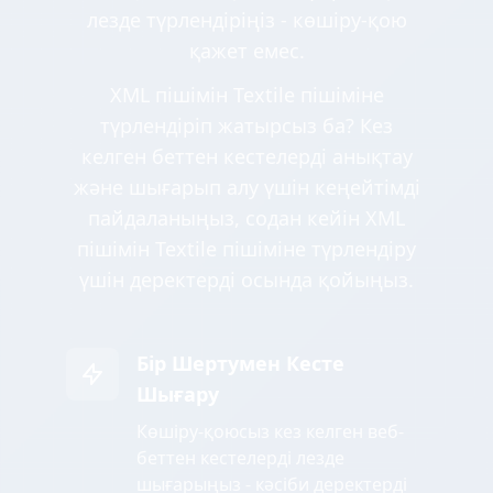
лезде түрлендіріңіз - көшіру-қою
қажет емес.
XML пішімін Textile пішіміне
түрлендіріп жатырсыз ба? Кез
келген беттен кестелерді анықтау
және шығарып алу үшін кеңейтімді
пайдаланыңыз, содан кейін XML
пішімін Textile пішіміне түрлендіру
үшін деректерді осында қойыңыз.
Бір Шертумен Кесте
Шығару
Көшіру-қоюсыз кез келген веб-
беттен кестелерді лезде
шығарыңыз - кәсіби деректерді