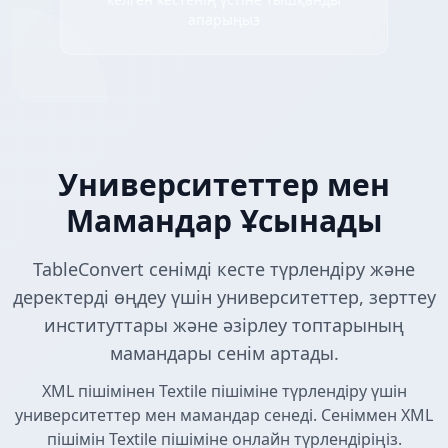
апарыңыз
Университеттер мен
Мамандар Ұсынады
TableConvert сенімді кесте түрлендіру және
деректерді өңдеу үшін университеттер, зерттеу
институттары және әзірлеу топтарының
мамандары сенім артады.
XML пішімінен Textile пішіміне түрлендіру үшін
университеттер мен мамандар сенеді. Сеніммен XML
пішімін Textile пішіміне онлайн түрлендіріңіз.