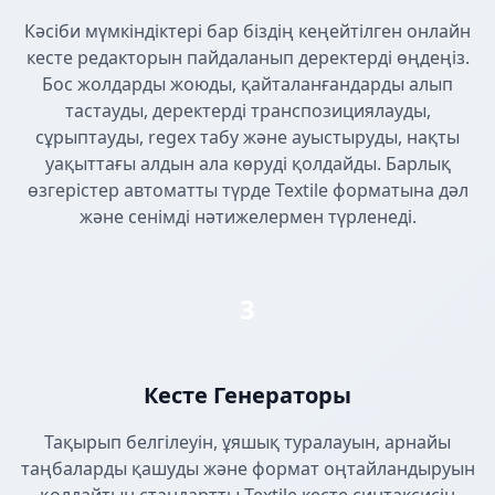
Кәсіби мүмкіндіктері бар біздің кеңейтілген онлайн
кесте редакторын пайдаланып деректерді өңдеңіз.
Бос жолдарды жоюды, қайталанғандарды алып
тастауды, деректерді транспозициялауды,
сұрыптауды, regex табу және ауыстыруды, нақты
уақыттағы алдын ала көруді қолдайды. Барлық
өзгерістер автоматты түрде Textile форматына дәл
және сенімді нәтижелермен түрленеді.
3
Кесте Генераторы
Тақырып белгілеуін, ұяшық туралауын, арнайы
таңбаларды қашуды және формат оңтайландыруын