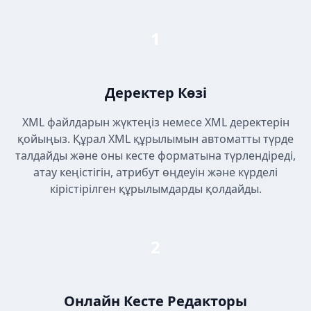
1
Деректер Көзі
XML файлдарын жүктеңіз немесе XML деректерін
қойыңыз. Құрал XML құрылымын автоматты түрде
талдайды және оны кесте форматына түрлендіреді,
атау кеңістігін, атрибут өңдеуін және күрделі
кірістірілген құрылымдарды қолдайды.
2
Онлайн Кесте Редакторы