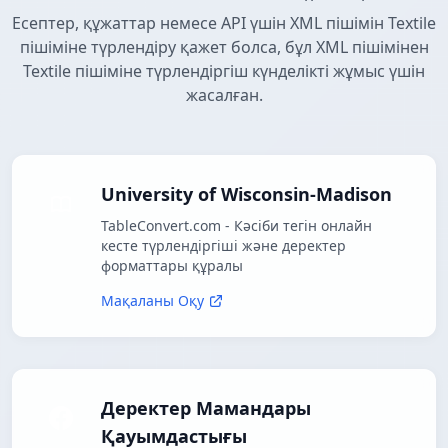
Есептер, құжаттар немесе API үшін XML пішімін Textile
пішіміне түрлендіру қажет болса, бұл XML пішімінен
Textile пішіміне түрлендіргіш күнделікті жұмыс үшін
жасалған.
University of Wisconsin-Madison
TableConvert.com - Кәсіби тегін онлайн
кесте түрлендіргіші және деректер
форматтары құралы
Мақаланы Оқу
Деректер Мамандары
Қауымдастығы