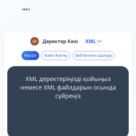
v3.0.1
Деректер Көзі
XML
Мысал
Файл Жүктеу
Веб Бетінен Шығару
XML деректеріңізді қойыңыз
немесе XML файлдарын осында
сүйреңіз