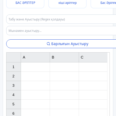
БАС ӘРІПТЕР
кіші әріптер
Бас Әріпп
Барлығын Ауыстыру
A
B
C
1

2

3

4

5

6
