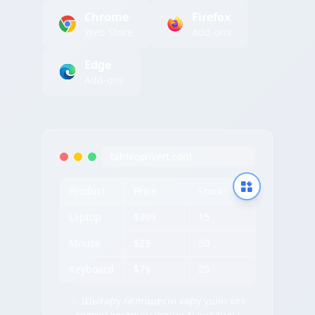
Chrome
Firefox
Web Store
Add-ons
Edge
Add-ons
tableconvert.com
Product
Price
Stock
Laptop
$999
15
Mouse
$29
50
Keyboard
$79
25
✨ Шығару белгішесін көру үшін кез
келген кестенің үстіне тышқанды