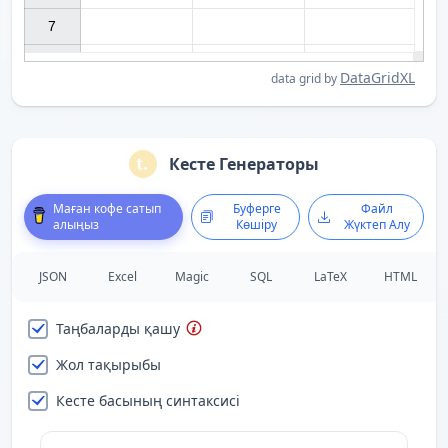
7

DataGridXL
data grid by
Кесте Генераторы
Маған кофе сатып
Буферге
Файл
алыңыз
Көшіру
Жүктеп Алу
JSON
Excel
Magic
SQL
LaTeX
HTML
Таңбаларды қашу
Жол тақырыбы
Кесте басының синтаксисі