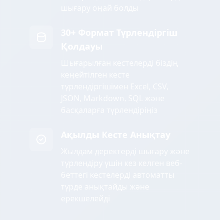
шығару оңай болды
30+ Формат Түрлендіргіш
Қолдауы
Шығарылған кестелерді біздің
кеңейтілген кесте
түрлендіргішімен Excel, CSV,
JSON, Markdown, SQL және
басқаларға түрлендіріңіз
Ақылды Кесте Анықтау
Жылдам деректерді шығару және
түрлендіру үшін кез келген веб-
беттегі кестелерді автоматты
түрде анықтайды және
ерекшелейді