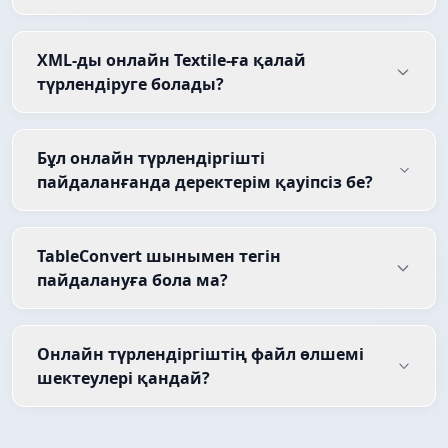
XML-ды онлайн Textile-ға қалай
түрлендіруге болады?
Бұл онлайн түрлендіргішті
пайдаланғанда деректерім қауіпсіз бе?
TableConvert шынымен тегін
пайдалануға бола ма?
Онлайн түрлендіргіштің файл өлшемі
шектеулері қандай?