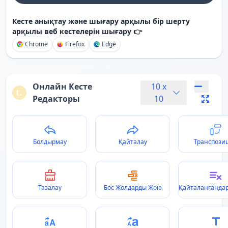
Кесте анықтау және шығару арқылы бір шерту
арқылы веб кестелерін шығару 👉
Chrome
Firefox
Edge
Онлайн Кесте
10
x
Редакторы
10
Болдырмау
Қайталау
Транспози
Тазалау
Бос Жолдарды Жою
Қайталанғанда