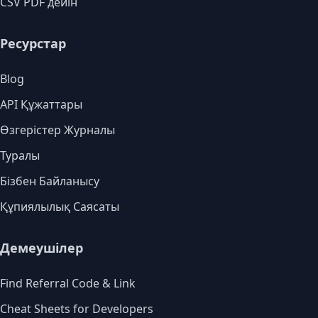
CSV PDF дейін
Ресурстар
Blog
API Құжаттары
Өзгерістер Журналы
Туралы
Бізбен Байланысу
Құпиялылық Саясаты
Демеушілер
Find Referral Code & Link
Cheat Sheets for Developers