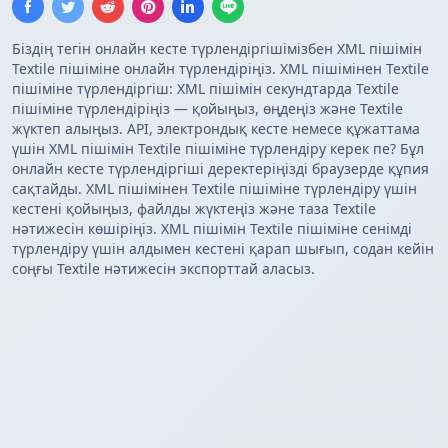
Біздің тегін онлайн кесте түрлендіргішімізбен XML пішімін
Textile пішіміне онлайн түрлендіріңіз. XML пішімінен Textile
пішіміне түрлендіргіш: XML пішімін секундтарда Textile
пішіміне түрлендіріңіз — қойыңыз, өңдеңіз және Textile
жүктеп алыңыз. API, электрондық кесте немесе құжаттама
үшін XML пішімін Textile пішіміне түрлендіру керек пе? Бұл
онлайн кесте түрлендіргіші деректеріңізді браузерде құпия
сақтайды. XML пішімінен Textile пішіміне түрлендіру үшін
кестені қойыңыз, файлды жүктеңіз және таза Textile
нәтижесін көшіріңіз. XML пішімін Textile пішіміне сенімді
түрлендіру үшін алдымен кестені қарап шығып, содан кейін
соңғы Textile нәтижесін экспорттай аласыз.