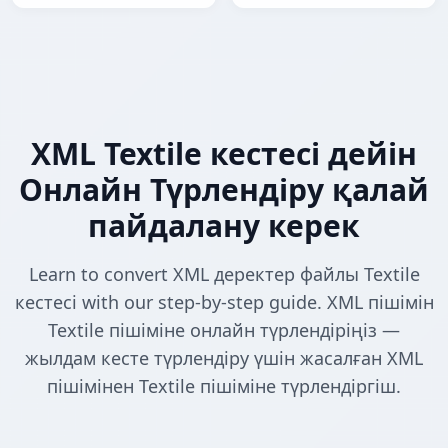
XML Textile кестесі дейін
Онлайн Түрлендіру қалай
пайдалану керек
Learn to convert XML деректер файлы Textile
кестесі with our step-by-step guide. XML пішімін
Textile пішіміне онлайн түрлендіріңіз —
жылдам кесте түрлендіру үшін жасалған XML
пішімінен Textile пішіміне түрлендіргіш.