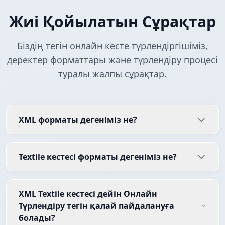
Жиі Қойылатын Сұрақтар
Біздің тегін онлайн кесте түрлендіргішіміз,
деректер форматтары және түрлендіру процесі
туралы жалпы сұрақтар.
XML форматы дегеніміз не?
Textile кестесі форматы дегеніміз не?
XML Textile кестесі дейін Онлайн
Түрлендіру тегін қалай пайдалануға
болады?