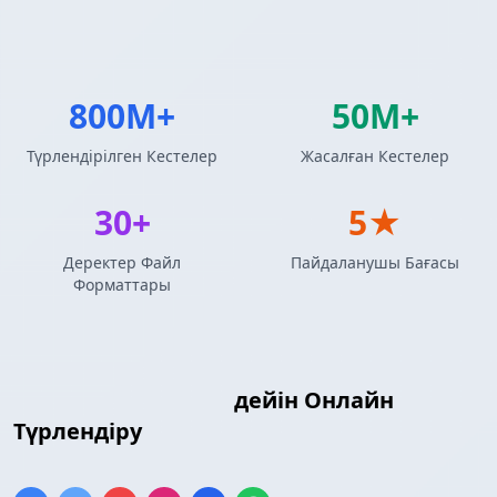
800M+
50M+
Түрлендірілген Кестелер
Жасалған Кестелер
30+
5★
Деректер Файл
Пайдаланушы Бағасы
Форматтары
XML
Textile кестесі
дейін Онлайн
Түрлендіру