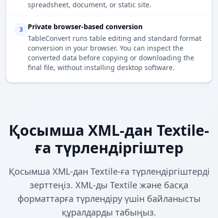
spreadsheet, document, or static site.
Private browser-based conversion
3
TableConvert runs table editing and standard format
conversion in your browser. You can inspect the
converted data before copying or downloading the
final file, without installing desktop software.
Қосымша XML-дан Textile-
ға түрлендіргіштер
Қосымша XML-дан Textile-ға түрлендіргіштерді
зерттеңіз. XML-ды Textile және басқа
форматтарға түрлендіру үшін байланысты
құралдарды табыңыз.