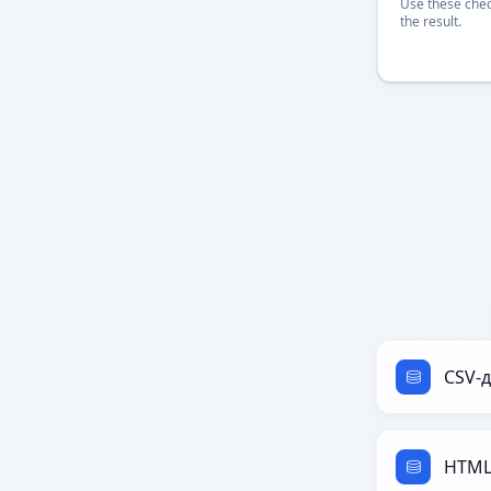
Use these chec
the result.
CSV-д
HTML