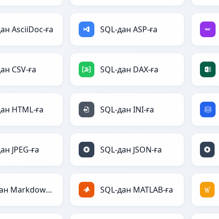
ан AsciiDoc-ға
SQL-дан ASP-ға
ан CSV-ға
SQL-дан DAX-ға
дан HTML-ға
SQL-дан INI-ға
ан JPEG-ға
SQL-дан JSON-ға
SQL-дан Markdown-ға
SQL-дан MATLAB-ға