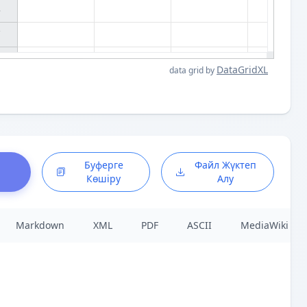




DataGridXL
data grid by
Буферге
Файл Жүктеп
Көшіру
Алу
Markdown
XML
PDF
ASCII
MediaWiki