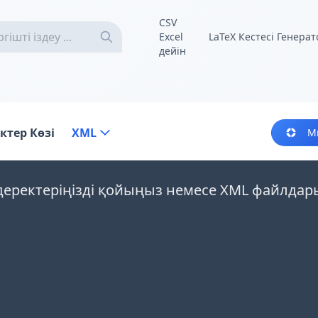
CSV
Excel
LaTeX Кестесі Генера
дейін
ктер Көзі
XML
М
деректеріңізді қойыңыз немесе XML файлдар