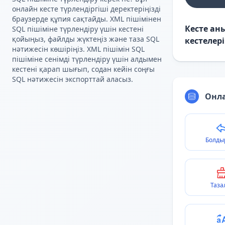
онлайн кесте түрлендіргіші деректеріңізді
браузерде құпия сақтайды. XML пішімінен
Кесте ан
SQL пішіміне түрлендіру үшін кестені
қойыңыз, файлды жүктеңіз және таза SQL
кестелер
нәтижесін көшіріңіз. XML пішімін SQL
пішіміне сенімді түрлендіру үшін алдымен
кестені қарап шығып, содан кейін соңғы
SQL нәтижесін экспорттай аласыз.
Онла
Болды
Таза