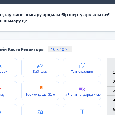
ықтау және шығару арқылы бір шерту арқылы веб
ін шығару 👉
йн Кесте Редакторы
10
x
10
рмау
Қайталау
Транспозиция
1
2
3
лау
Бос Жолдарды Жою
Қайталанғандарды Жою
4
5