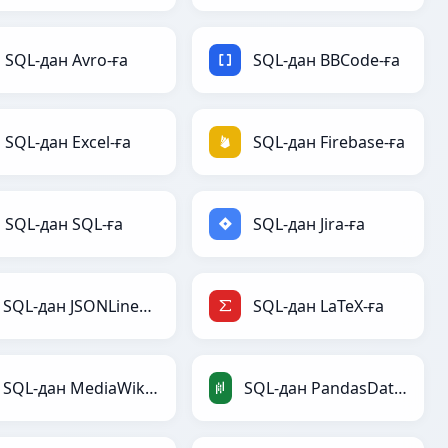
SQL-дан Avro-ға
SQL-дан BBCode-ға
SQL-дан Excel-ға
SQL-дан Firebase-ға
SQL-дан SQL-ға
SQL-дан Jira-ға
SQL-дан JSONLines-ға
SQL-дан LaTeX-ға
SQL-дан MediaWiki-ға
SQL-дан PandasDataFrame-ға