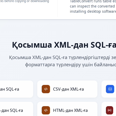
TableConvert runs table e
ks before copying or downloading
can inspect the converted 
installing desktop softwar
Қосымша XML-дан SQL-ға
Қосымша XML-дан SQL-ға түрлендіргіштерді зе
форматтарға түрлендіру үшін байланы
ан SQL-ға
CSV-дан XML-ға
-дан SQL-ға
HTML-дан XML-ға