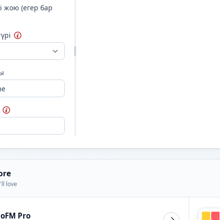
і жою (егер бар
үрі
уы
ore
ll love
ioFM Pro