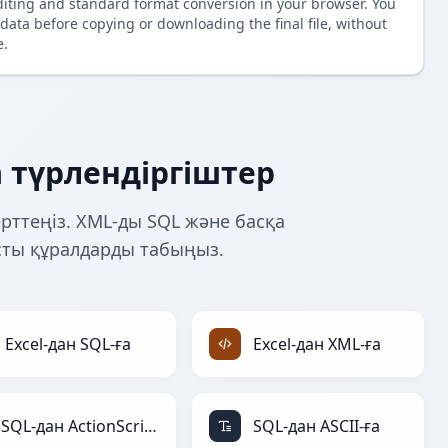
diting and standard format conversion in your browser. You
data before copying or downloading the final file, without
e.
 түрлендіргіштер
рттеңіз. XML-ды SQL және басқа
сты құралдарды табыңыз.
Excel-дан SQL-ға
Excel-дан XML-ға
SQL-дан ActionScript-ға
SQL-дан ASCII-ға