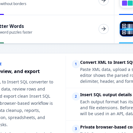
 without borders
tter Words
 word puzzles faster
Convert XML to Insert SQ
E
1
Paste XML data, upload a s
eview, and export
editor shows the parsed r
delimiter, header, and form
 to Insert SQL converter to
 data, review rows and
Insert SQL output details
d export clean Insert SQL
2
Each output format has its
 browser-based workflow is
and file extensions. Befor
ata cleanup, reports,
will be used in an API, da
on, spreadsheets, and
sks.
Private browser-based co
3