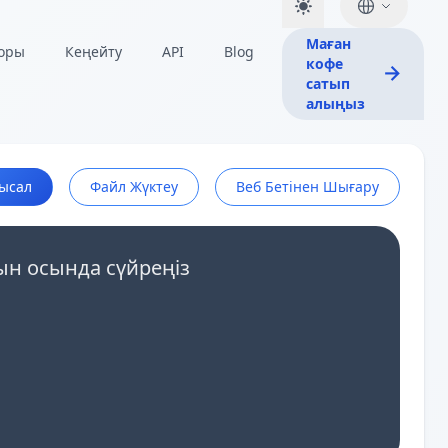
Маған
торы
Кеңейту
API
Blog
кофе
сатып
алыңыз
ысал
Файл Жүктеу
Веб Бетінен Шығару
ын осында сүйреңіз