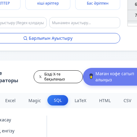
ІПТЕР
кіші әріптер
Бас Әріппен
6
7
Барлығын Ауыстыру
е
Маған кофе сатып
Бізді X-те
бақылаңыз
алыңыз
раторы
SQL
Excel
Magic
LaTeX
HTML
CSV
жасау
 енгізу