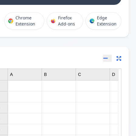
Chrome
Firefox
Edge
Extension
Add-ons
Extension
A
B
C
D









