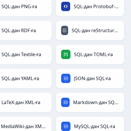
SQL-дан PNG-ға
SQL-дан Protobuf-ға
SQL-дан RDF-ға
SQL-дан reStructuredText-ға
SQL-дан Textile-ға
SQL-дан TOML-ға
SQL-дан YAML-ға
JSON-дан SQL-ға
LaTeX-дан XML-ға
Markdown-дан SQL-ға
MediaWiki-дан XML-ға
MySQL-дан SQL-ға