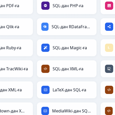
ан PDF-ға
SQL-дан PHP-ға
ан Qlik-ға
SQL-дан RDataFrame-ға
ан Ruby-ға
SQL-дан Magic-ға
ан TracWiki-ға
SQL-дан XML-ға
дан XML-ға
LaTeX-дан SQL-ға
Markdown-дан XML-ға
MediaWiki-дан SQL-ға