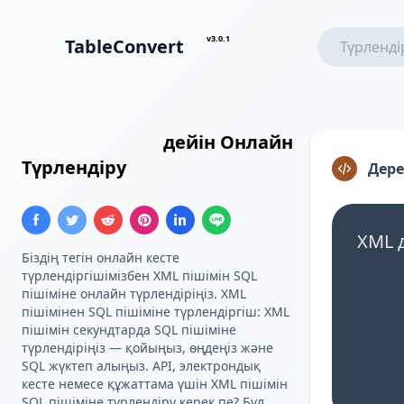
v3.0.1
TableConvert
XML
Insert SQL
дейін Онлайн
Түрлендіру
Дере
XML 
Біздің тегін онлайн кесте
түрлендіргішімізбен XML пішімін SQL
пішіміне онлайн түрлендіріңіз. XML
пішімінен SQL пішіміне түрлендіргіш: XML
пішімін секундтарда SQL пішіміне
түрлендіріңіз — қойыңыз, өңдеңіз және
SQL жүктеп алыңыз. API, электрондық
кесте немесе құжаттама үшін XML пішімін
SQL пішіміне түрлендіру керек пе? Бұл