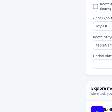
Кестен
болса)
Дерекқор т
Кесте ата
Негізгі кілт
Explore m
More tools you'
Rad