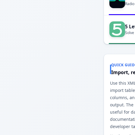
Radio
5 Le
Solve
QUICK GUID
Import, r
Use this XML
import table
columns, an
output. The
useful for d
documentati
developer ta