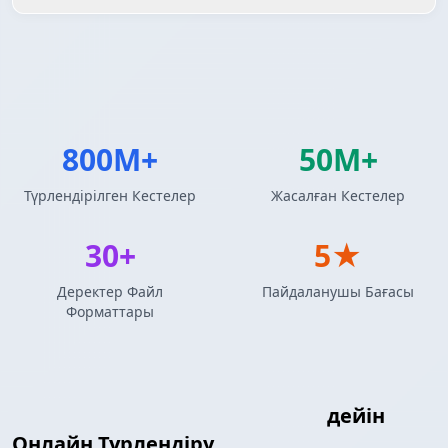
800M+
50M+
Түрлендірілген Кестелер
Жасалған Кестелер
30+
5★
Деректер Файл
Пайдаланушы Бағасы
Форматтары
Markdown Кестесі
Qlik Кестесі
дейін
Онлайн Түрлендіру