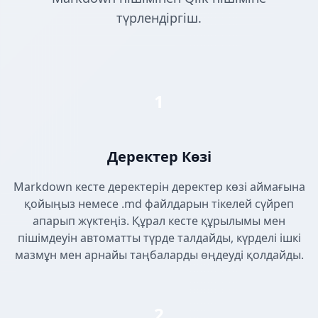
түрлендіргіш.
1
Деректер Көзі
Markdown кесте деректерін деректер көзі аймағына
қойыңыз немесе .md файлдарын тікелей сүйреп
апарып жүктеңіз. Құрал кесте құрылымы мен
пішімдеуін автоматты түрде талдайды, күрделі ішкі
мазмұн мен арнайы таңбаларды өңдеуді қолдайды.
2