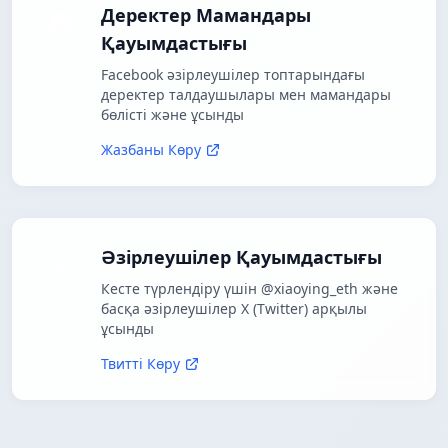
Деректер Мамандары
Қауымдастығы
Facebook әзірлеушілер топтарындағы
деректер талдаушылары мен мамандары
бөлісті және ұсынды
Жазбаны Көру
Әзірлеушілер Қауымдастығы
Кесте түрлендіру үшін @xiaoying_eth және
басқа әзірлеушілер X (Twitter) арқылы
ұсынды
Твитті Көру