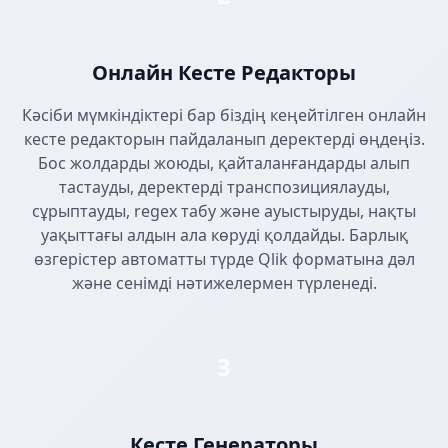
Онлайн Кесте Редакторы
Кәсіби мүмкіндіктері бар біздің кеңейтілген онлайн
кесте редакторын пайдаланып деректерді өңдеңіз.
Бос жолдарды жоюды, қайталанғандарды алып
тастауды, деректерді транспозициялауды,
сұрыптауды, regex табу және ауыстыруды, нақты
уақыттағы алдын ала көруді қолдайды. Барлық
өзгерістер автоматты түрде Qlik форматына дәл
және сенімді нәтижелермен түрленеді.
3
Кесте Генераторы