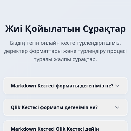
Жиі Қойылатын Сұрақтар
Біздің тегін онлайн кесте түрлендіргішіміз,
деректер форматтары және түрлендіру процесі
туралы жалпы сұрақтар.
Markdown Кестесі форматы дегеніміз не?
Qlik Кестесі форматы дегеніміз не?
Markdown Кестесі Qlik Кестесі дейін