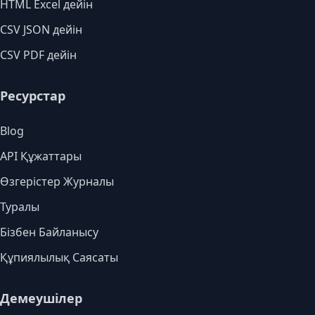
HTML Excel дейін
CSV JSON дейін
CSV PDF дейін
Ресурстар
Blog
API Құжаттары
Өзгерістер Журналы
Туралы
Бізбен Байланысу
Құпиялылық Саясаты
Демеушілер