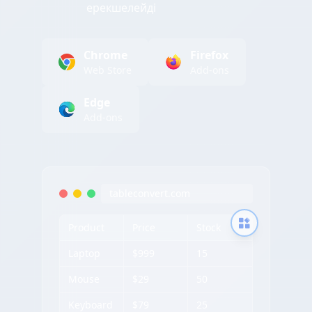
ерекшелейді
Chrome
Firefox
Web Store
Add-ons
Edge
Add-ons
tableconvert.com
Product
Price
Stock
Laptop
$999
15
Mouse
$29
50
Keyboard
$79
25