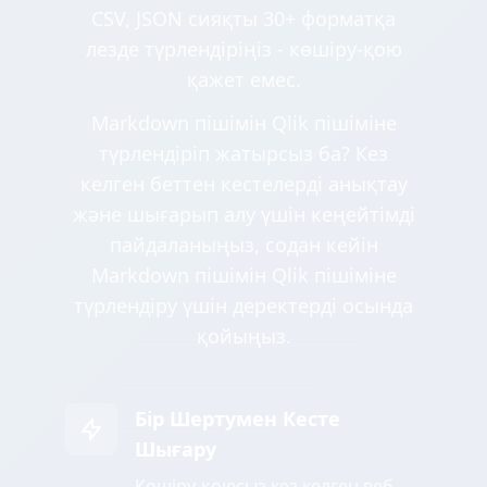
CSV, JSON сияқты 30+ форматқа
лезде түрлендіріңіз - көшіру-қою
қажет емес.
Markdown пішімін Qlik пішіміне
түрлендіріп жатырсыз ба? Кез
келген беттен кестелерді анықтау
және шығарып алу үшін кеңейтімді
пайдаланыңыз, содан кейін
Markdown пішімін Qlik пішіміне
түрлендіру үшін деректерді осында
қойыңыз.
Бір Шертумен Кесте
Шығару
Көшіру-қоюсыз кез келген веб-