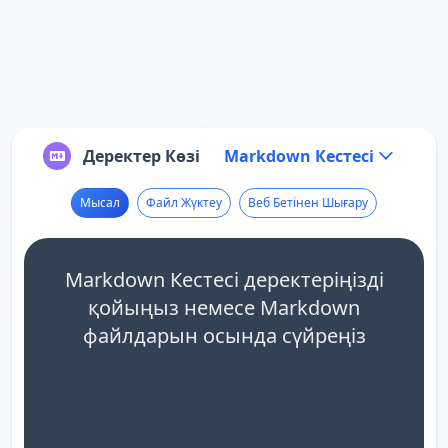
Деректер Көзі
Markdown Кестесі
Мысал
Файл Жүктеу
Веб Бетінен Шығару
Markdown Кестесі деректеріңізді
қойыңыз немесе Markdown
файлдарын осында сүйреңіз