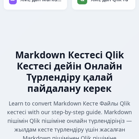
Markdown Кестесі Qlik
Кестесі дейін Онлайн
Түрлендіру қалай
пайдалану керек
Learn to convert Markdown Кесте Файлы Qlik
кестесі with our step-by-step guide. Markdown
пішімін Qlik пішіміне онлайн түрлендіріңіз —
жылдам кесте түрлендіру үшін жасалған
Markdown пішімінен Qlik пішіміне