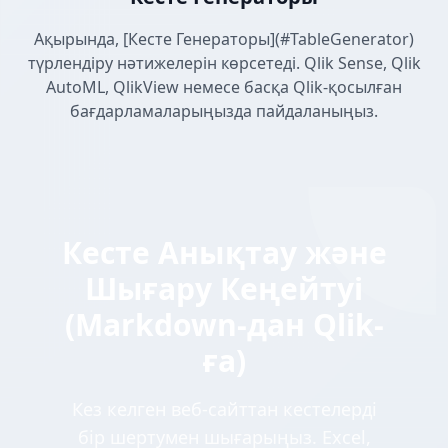
Ақырында, [Кесте Генераторы](#TableGenerator)
түрлендіру нәтижелерін көрсетеді. Qlik Sense, Qlik
AutoML, QlikView немесе басқа Qlik-қосылған
бағдарламаларыңызда пайдаланыңыз.
Кесте Анықтау және
Шығару Кеңейтуі
(Markdown-дан Qlik-
ға)
Кез келген веб-сайттан кестелерді
бір шертумен шығарыңыз. Excel,