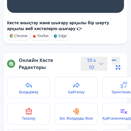
Кесте анықтау және шығару арқылы бір шерту
арқылы веб кестелерін шығару 👉
Chrome
Firefox
Edge
Онлайн Кесте
10
x
Редакторы
10
Болдырмау
Қайталау
Транспози
Тазалау
Бос Жолдарды Жою
Қайталанғанда