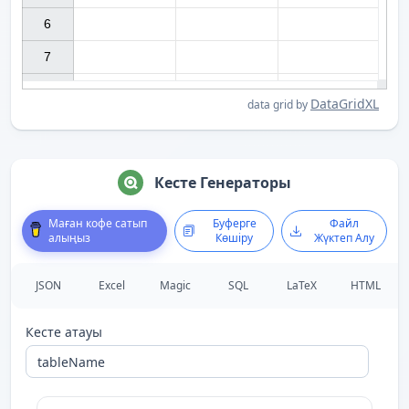
6

7

DataGridXL
data grid by
Кесте Генераторы
Маған кофе сатып
Буферге
Файл
алыңыз
Көшіру
Жүктеп Алу
JSON
Excel
Magic
SQL
LaTeX
HTML
Кесте атауы