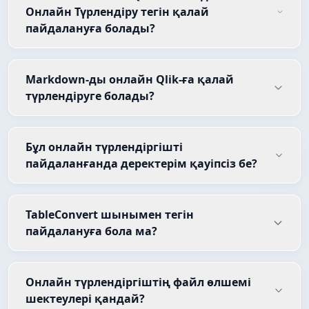
Онлайн Түрлендіру тегін қалай
пайдалануға болады?
Markdown-ды онлайн Qlik-ға қалай
түрлендіруге болады?
Бұл онлайн түрлендіргішті
пайдаланғанда деректерім қауіпсіз бе?
TableConvert шынымен тегін
пайдалануға бола ма?
Онлайн түрлендіргіштің файл өлшемі
шектеулері қандай?