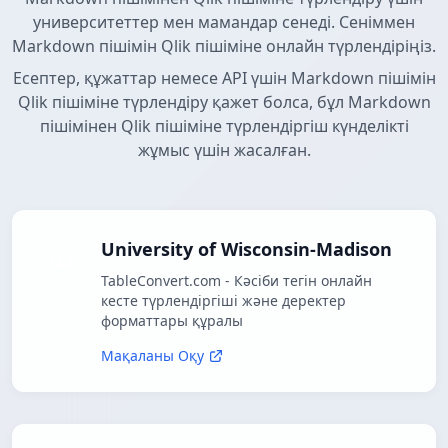
университеттер мен мамандар сенеді. Сеніммен
Markdown пішімін Qlik пішіміне онлайн түрлендіріңіз.
Есептер, құжаттар немесе API үшін Markdown пішімін
Qlik пішіміне түрлендіру қажет болса, бұл Markdown
пішімінен Qlik пішіміне түрлендіргіш күнделікті
жұмыс үшін жасалған.
University of Wisconsin-Madison
TableConvert.com - Кәсіби тегін онлайн
кесте түрлендіргіші және деректер
форматтары құралы
Мақаланы Оқу