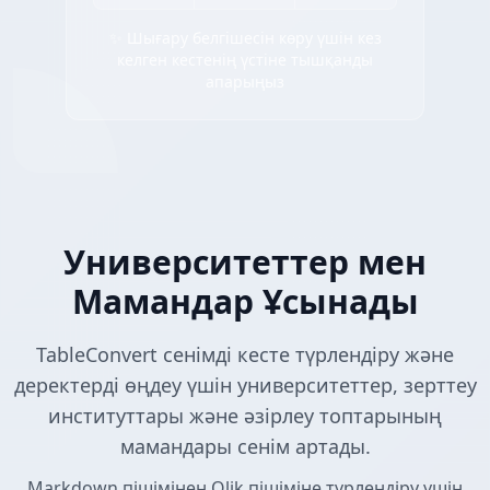
✨ Шығару белгішесін көру үшін кез
келген кестенің үстіне тышқанды
апарыңыз
Университеттер мен
Мамандар Ұсынады
TableConvert сенімді кесте түрлендіру және
деректерді өңдеу үшін университеттер, зерттеу
институттары және әзірлеу топтарының
мамандары сенім артады.
Markdown пішімінен Qlik пішіміне түрлендіру үшін