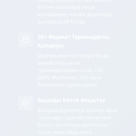
беттен кестелерді лезде
шығарыңыз - кәсіби деректерді
шығару оңай болды
30+ Формат Түрлендіргіш
Қолдауы
Шығарылған кестелерді біздің
кеңейтілген кесте
түрлендіргішімен Excel, CSV,
JSON, Markdown, SQL және
басқаларға түрлендіріңіз
Ақылды Кесте Анықтау
Жылдам деректерді шығару және
түрлендіру үшін кез келген веб-
беттегі кестелерді автоматты
түрде анықтайды және