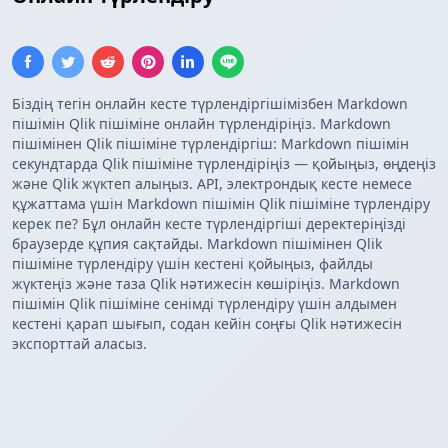
Біздің тегін онлайн кесте түрлендіргішімізбен Markdown
пішімін Qlik пішіміне онлайн түрлендіріңіз. Markdown
пішімінен Qlik пішіміне түрлендіргіш: Markdown пішімін
секундтарда Qlik пішіміне түрлендіріңіз — қойыңыз, өңдеңіз
және Qlik жүктеп алыңыз. API, электрондық кесте немесе
құжаттама үшін Markdown пішімін Qlik пішіміне түрлендіру
керек пе? Бұл онлайн кесте түрлендіргіші деректеріңізді
браузерде құпия сақтайды. Markdown пішімінен Qlik
пішіміне түрлендіру үшін кестені қойыңыз, файлды
жүктеңіз және таза Qlik нәтижесін көшіріңіз. Markdown
пішімін Qlik пішіміне сенімді түрлендіру үшін алдымен
кестені қарап шығып, содан кейін соңғы Qlik нәтижесін
экспорттай аласыз.