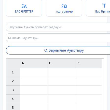
БАС ӘРІПТЕР
кіші әріптер
Бас Әріпп
Барлығын Ауыстыру
A
B
C
1

2

3

4

5
