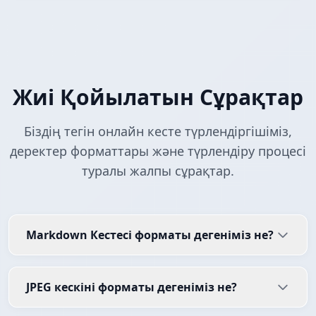
Жиі Қойылатын Сұрақтар
Біздің тегін онлайн кесте түрлендіргішіміз,
деректер форматтары және түрлендіру процесі
туралы жалпы сұрақтар.
Markdown Кестесі форматы дегеніміз не?
JPEG кескіні форматы дегеніміз не?