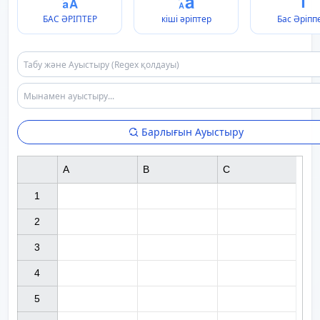
БАС ӘРІПТЕР
кіші әріптер
Бас Әріпп
Барлығын Ауыстыру
A
B
C
1

2

3

4

5
