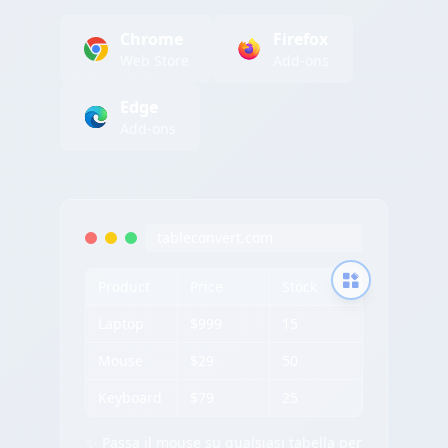
Chrome
Firefox
Web Store
Add-ons
Edge
Add-ons
tableconvert.com
Product
Price
Stock
Laptop
$999
15
Mouse
$29
50
Keyboard
$79
25
✨ Passa il mouse su qualsiasi tabella per