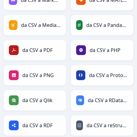
da CSV a Markdown
da CSV a MATLAB
da CSV a MediaWiki
da CSV a PandasDataFrame
da CSV a PDF
da CSV a PHP
da CSV a PNG
da CSV a Protobuf
da CSV a Qlik
da CSV a RDataFrame
da CSV a RDF
da CSV a reStructuredText