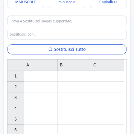
MAIUSCOLE
minuscole
Capitalizza
Sostituisci Tutto
A
B
C
1

2

3

4

5

6
