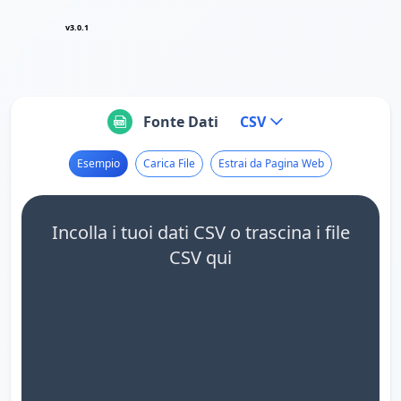
v3.0.1
Fonte Dati
CSV
Esempio
Carica File
Estrai da Pagina Web
Incolla i tuoi dati CSV o trascina i file
CSV qui