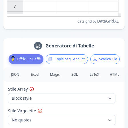
7

DataGridXL
data grid by
Generatore di Tabelle
Offrici un Caffè
Copia negli Appunti
Scarica File
JSON
Excel
Magic
SQL
LaTeX
HTML
Stile Array
Stile Virgolette