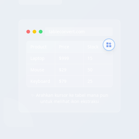
tableconvert.com
Product
Price
Stock
Laptop
$999
15
Mouse
$29
50
Keyboard
$79
25
✨ Arahkan kursor ke tabel mana pun
untuk melihat ikon ekstraksi