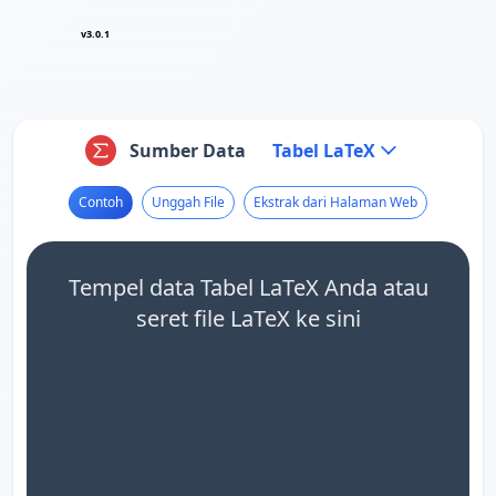
v3.0.1
Sumber Data
Tabel LaTeX
Contoh
Unggah File
Ekstrak dari Halaman Web
Tempel data Tabel LaTeX Anda atau
seret file LaTeX ke sini