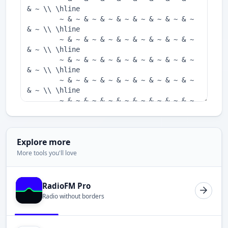
Explore more
More tools you'll love
RadioFM Pro
Radio without borders