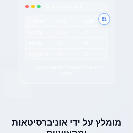
tableconvert.com
Product
Price
Stock
Laptop
$999
15
Mouse
$29
50
Keyboard
$79
25
✨ רחף מעל כל טבלה כדי לראות את סמל
החילוץ
מומלץ על ידי אוניברסיטאות
ומקצועיים