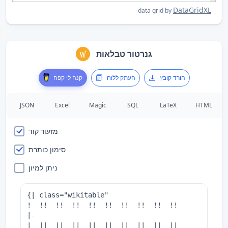
DataGridXL
data grid by
גנרטור טבלאות
הורד קובץ
העתק ללוח
קנה לי קפה
JSON
Excel
Magic
SQL
LaTeX
HTML
מזעור קוד
סימון כותרת
ניתן למיון