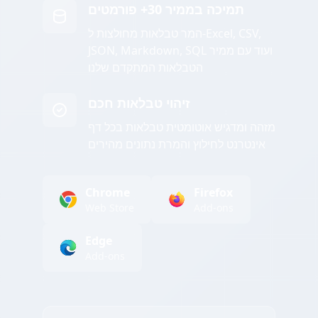
תמיכה בממיר 30+ פורמטים
המר טבלאות מחולצות ל-Excel, CSV,
JSON, Markdown, SQL ועוד עם ממיר
הטבלאות המתקדם שלנו
זיהוי טבלאות חכם
מזהה ומדגיש אוטומטית טבלאות בכל דף
אינטרנט לחילוץ והמרת נתונים מהירים
Chrome
Firefox
Web Store
Add-ons
Edge
Add-ons