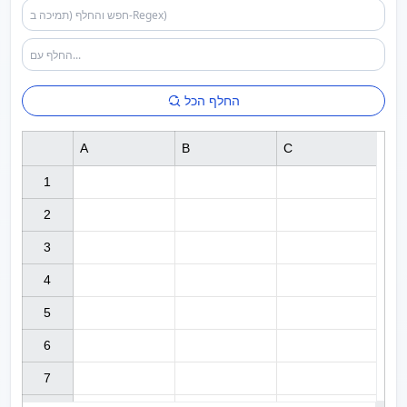
החלף הכל
A
B
C
1

2

3

4

5

6

7
