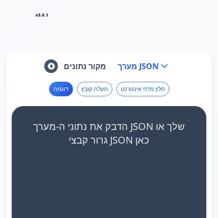
v3.0.1
מערך JSON
מקור נתונים
חלץ מדף אינטרנט
העלה קובץ
דוגמה
הדבק את נתוני ה-מערך JSON שלך או
גרור קבצי JSON כאן