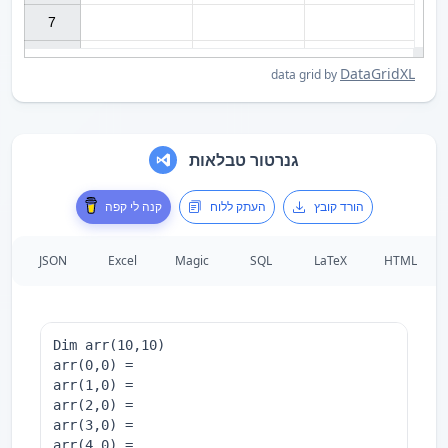
7

DataGridXL
data grid by
גנרטור טבלאות
הורד קובץ
העתק ללוח
קנה לי קפה
JSON
Excel
Magic
SQL
LaTeX
HTML