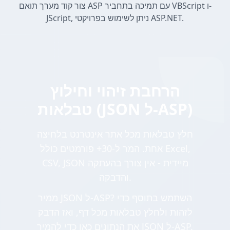
צור קוד מערך תואם ASP עם תמיכה בתחביר VBScript ו-
JScript, ניתן לשימוש בפרויקטי ASP.NET.
הרחבת זיהוי וחילוץ
טבלאות (JSON ל-ASP)
חלץ טבלאות מכל אתר אינטרנט בלחיצה
אחת. המר ל-30+ פורמטים כולל Excel,
CSV, JSON מיידית - אין צורך בהעתקה
והדבקה.
ממיר JSON ל-ASP? השתמש בתוסף כדי
לזהות ולחלץ טבלאות מכל דף, ואז הדבק
את הנתונים כאן כדי להמיר JSON ל-ASP.