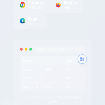
Chrome
Firefox
Web Store
Add-ons
Edge
Add-ons
tableconvert.com
Product
Price
Stock
Laptop
$999
15
Mouse
$29
50
Keyboard
$79
25
✨ רחף מעל כל טבלה כדי לראות את סמל
החילוץ