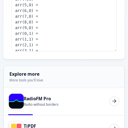
Explore more
More tools you'll love
RadioFM Pro
Radio without borders
TiPDF