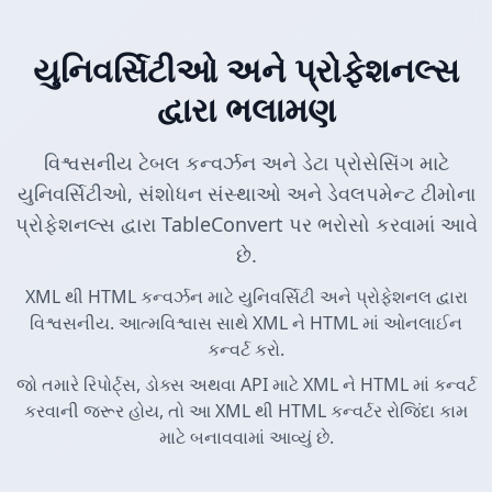
યુનિવર્સિટીઓ અને પ્રોફેશનલ્સ
દ્વારા ભલામણ
વિશ્વસનીય ટેબલ કન્વર્ઝન અને ડેટા પ્રોસેસિંગ માટે
યુનિવર્સિટીઓ, સંશોધન સંસ્થાઓ અને ડેવલપમેન્ટ ટીમોના
પ્રોફેશનલ્સ દ્વારા TableConvert પર ભરોસો કરવામાં આવે
છે.
XML થી HTML કન્વર્ઝન માટે યુનિવર્સિટી અને પ્રોફેશનલ દ્વારા
વિશ્વસનીય. આત્મવિશ્વાસ સાથે XML ને HTML માં ઓનલાઈન
કન્વર્ટ કરો.
જો તમારે રિપોર્ટ્સ, ડોક્સ અથવા API માટે XML ને HTML માં કન્વર્ટ
કરવાની જરૂર હોય, તો આ XML થી HTML કન્વર્ટર રોજિંદા કામ
માટે બનાવવામાં આવ્યું છે.