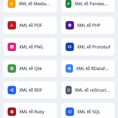
XML થી MediaWiki
XML થી PandasDataFrame
XML થી PDF
XML થી PHP
XML થી PNG
XML થી Protobuf
XML થી Qlik
XML થી RDataFrame
XML થી RDF
XML થી reStructuredText
XML થી Ruby
XML થી SQL