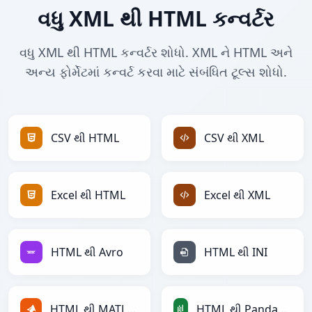
વધુ XML થી HTML કન્વર્ટર
વધુ XML થી HTML કન્વર્ટર શોધો. XML ને HTML અને
અન્ય ફોર્મેટમાં કન્વર્ટ કરવા માટે સંબંધિત ટૂલ્સ શોધો.
CSV થી HTML
CSV થી XML
Excel થી HTML
Excel થી XML
HTML થી Avro
HTML થી INI
HTML થી MATLAB
HTML થી PandasDataFrame