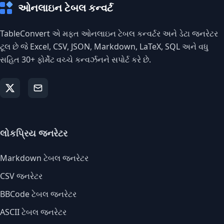
ઓનલાઇન ટેબલ કન્વર્ટ
TableConvert એ મફત ઓનલાઇન ટેબલ કન્વર્ટર અને ડેટા જનરેટર
ટૂલ છે જે Excel, CSV, JSON, Markdown, LaTeX, SQL અને વધુ
સહિત 30+ ફોર્મેટ વચ્ચે કન્વર્ઝનને સપોર્ટ કરે છે.
લોકપ્રિય જનરેટર
Markdown ટેબલ જનરેટર
CSV જનરેટર
BBCode ટેબલ જનરેટર
ASCII ટેબલ જનરેટર