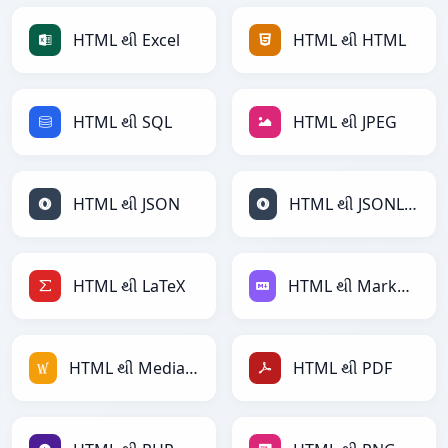
HTML થી Excel
HTML થી HTML
HTML થી SQL
HTML થી JPEG
HTML થી JSON
HTML થી JSONLines
HTML થી LaTeX
HTML થી Markdown
HTML થી MediaWiki
HTML થી PDF