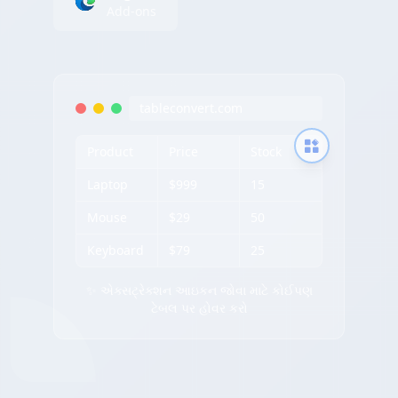
Add-ons
tableconvert.com
Product
Price
Stock
Laptop
$999
15
Mouse
$29
50
Keyboard
$79
25
✨ એક્સટ્રેક્શન આઇકન જોવા માટે કોઈપણ
ટેબલ પર હોવર કરો