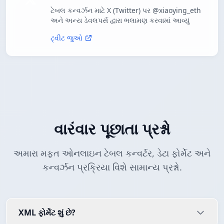
ટેબલ કન્વર્ઝન માટે X (Twitter) પર @xiaoying_eth
અને અન્ય ડેવલપર્સ દ્વારા ભલામણ કરવામાં આવ્યું
ટ્વીટ જુઓ
વારંવાર પૂછાતા પ્રશ્નો
અમારા મફત ઓનલાઇન ટેબલ કન્વર્ટર, ડેટા ફોર્મેટ અને
કન્વર્ઝન પ્રક્રિયા વિશે સામાન્ય પ્રશ્નો.
XML ફોર્મેટ શું છે?