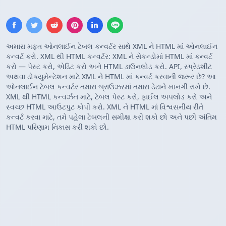
અમારા મફત ઓનલાઈન ટેબલ કન્વર્ટર સાથે XML ને HTML માં ઓનલાઈન
કન્વર્ટ કરો. XML થી HTML કન્વર્ટર: XML ને સેકન્ડોમાં HTML માં કન્વર્ટ
કરો — પેસ્ટ કરો, એડિટ કરો અને HTML ડાઉનલોડ કરો. API, સ્પ્રેડશીટ
અથવા ડોક્યુમેન્ટેશન માટે XML ને HTML માં કન્વર્ટ કરવાની જરૂર છે? આ
ઓનલાઈન ટેબલ કન્વર્ટર તમારા બ્રાઉઝરમાં તમારા ડેટાને ખાનગી રાખે છે.
XML થી HTML કન્વર્ઝન માટે, ટેબલ પેસ્ટ કરો, ફાઈલ અપલોડ કરો અને
સ્વચ્છ HTML આઉટપુટ કોપી કરો. XML ને HTML માં વિશ્વસનીય રીતે
કન્વર્ટ કરવા માટે, તમે પહેલા ટેબલની સમીક્ષા કરી શકો છો અને પછી અંતિમ
HTML પરિણામ નિકાસ કરી શકો છો.