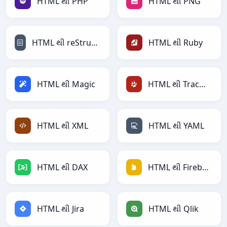
HTML થી PHP
HTML થી PNG
HTML થી reStructuredText
HTML થી Ruby
HTML થી Magic
HTML થી TracWiki
HTML થી XML
HTML થી YAML
HTML થી DAX
HTML થી Firebase
HTML થી Jira
HTML થી Qlik