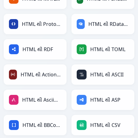
HTML થી Protobuf
HTML થી RDataFrame
HTML થી RDF
HTML થી TOML
HTML થી ActionScript
HTML થી ASCII
HTML થી AsciiDoc
HTML થી ASP
HTML થી BBCode
HTML થી CSV