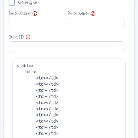
કૉલમ હેડર
ટેબલ કેપ્શન
ટેબલ ક્લાસ
ટેબલ ID