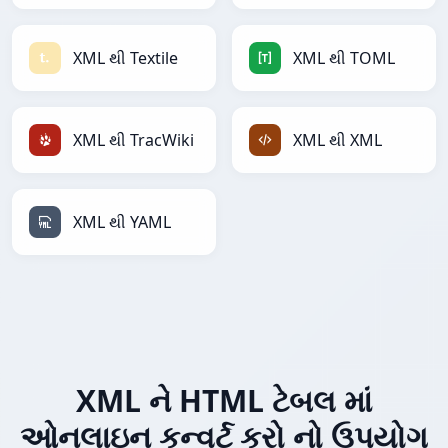
XML થી Textile
XML થી TOML
XML થી TracWiki
XML થી XML
XML થી YAML
XML ને HTML ટેબલ માં
ઓનલાઇન કન્વર્ટ કરો નો ઉપયોગ