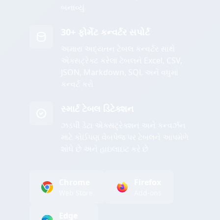
બનાવ્યું
30+ ફોર્મેટ કન્વર્ટર સપોર્ટ
અમારા અદ્યતન ટેબલ કન્વર્ટર સાથે
એક્સટ્રેક્ટ કરેલા ટેબલને Excel, CSV,
JSON, Markdown, SQL અને વધુમાં
કન્વર્ટ કરો
સ્માર્ટ ટેબલ ડિટેક્શન
ઝડપી ડેટા એક્સટ્રેક્શન અને કન્વર્ઝન
માટે કોઈપણ વેબપેજ પર ટેબલને આપમેળે
શોધે છે અને હાઇલાઇટ કરે છે
Chrome
Firefox
Web Store
Add-ons
Edge