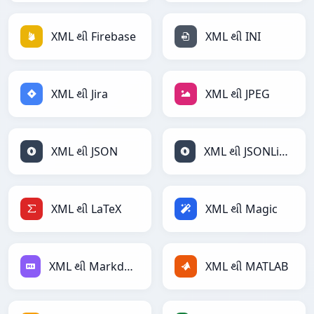
XML થી Firebase
XML થી INI
XML થી Jira
XML થી JPEG
XML થી JSON
XML થી JSONLines
XML થી LaTeX
XML થી Magic
XML થી Markdown
XML થી MATLAB