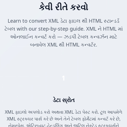
કેવી રીતે કરવો
Learn to convert XML ડેટા ફાઇલ થી HTML સ્ટાન્ડર્ડ
ટેબલ with our step-by-step guide. XML ને HTML માં
ઓનલાઈન કન્વર્ટ કરો — ઝડપી ટેબલ કન્વર્ઝન માટે
બનાવેલ XML થી HTML કન્વર્ટર.
1
ડેટા સ્રોત
XML ફાઇલો અપલોડ કરો અથવા XML ડેટા પેસ્ટ કરો. ટૂલ આપમેળે
XML સ્ટ્રક્ચર પાર્સ કરે છે અને તેને ટેબલ ફોર્મેટમાં કન્વર્ટ કરે છે,
નેમસ્પેસ, એટ્રિબ્યુટ હેન્ડલિંગ અને જટિલ નેસ્ટેડ સ્ટ્રક્ચર્સને