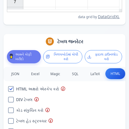
7

DataGridXL
data grid by
ટેબલ જનરેટર
અમને કોફી
ક્લિપબોર્ડમાં કોપી
ફાઇલ ડાઉનલોડ
ખરીદો
કરો
કરો
HTML
JSON
Excel
Magic
SQL
LaTeX
HTML અક્ષરો એસ્કેપ કરો
DIV ટેબલ
કોડ સંકુચિત કરો
ટેબલ હેડ સ્ટ્રક્ચર