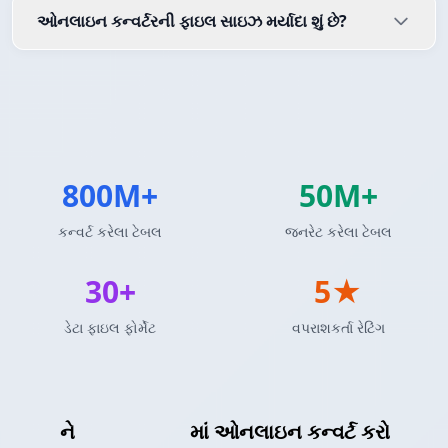
ઓનલાઇન કન્વર્ટરની ફાઇલ સાઇઝ મર્યાદા શું છે?
800M+
50M+
કન્વર્ટ કરેલા ટેબલ
જનરેટ કરેલા ટેબલ
30+
5★
ડેટા ફાઇલ ફોર્મેટ
વપરાશકર્તા રેટિંગ
XML
ને
HTML ટેબલ
માં ઓનલાઇન કન્વર્ટ કરો