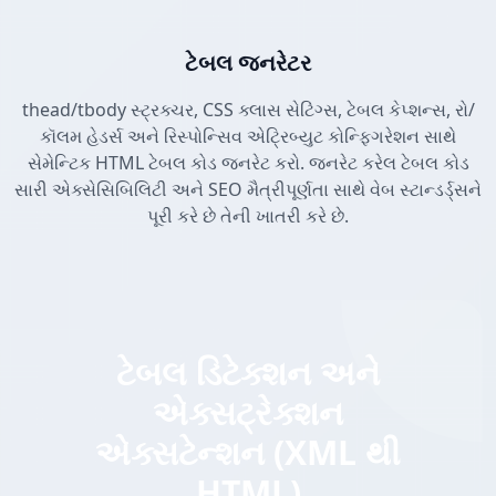
ટેબલ જનરેટર
thead/tbody સ્ટ્રક્ચર, CSS ક્લાસ સેટિંગ્સ, ટેબલ કેપ્શન્સ, રો/
કૉલમ હેડર્સ અને રિસ્પોન્સિવ એટ્રિબ્યુટ કોન્ફિગરેશન સાથે
સેમેન્ટિક HTML ટેબલ કોડ જનરેટ કરો. જનરેટ કરેલ ટેબલ કોડ
સારી એક્સેસિબિલિટી અને SEO મૈત્રીપૂર્ણતા સાથે વેબ સ્ટાન્ડર્ડ્સને
પૂરી કરે છે તેની ખાતરી કરે છે.
ટેબલ ડિટેક્શન અને
એક્સટ્રેક્શન
એક્સટેન્શન (XML થી
HTML)