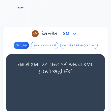
v3.0.1
ડેટા સ્રોત
XML
ઉદાહરણ
ફાઇલ અપલોડ કરો
વેબ પેજથી એક્સટ્રેક્ટ કરો
તમારો XML ડેટા પેસ્ટ કરો અથવા XML
ફાઇલો અહીં ખેંચો