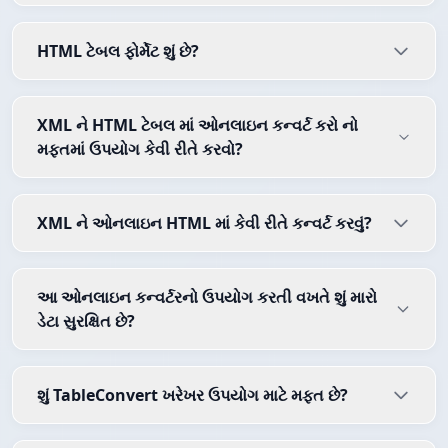
HTML ટેબલ ફોર્મેટ શું છે?
XML ને HTML ટેબલ માં ઓનલાઇન કન્વર્ટ કરો નો
મફતમાં ઉપયોગ કેવી રીતે કરવો?
XML ને ઓનલાઇન HTML માં કેવી રીતે કન્વર્ટ કરવું?
આ ઓનલાઇન કન્વર્ટરનો ઉપયોગ કરતી વખતે શું મારો
ડેટા સુરક્ષિત છે?
શું TableConvert ખરેખર ઉપયોગ માટે મફત છે?