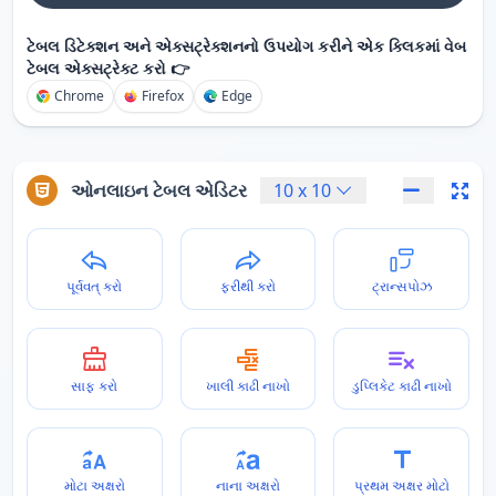
ટેબલ ડિટેક્શન અને એક્સટ્રેક્શનનો ઉપયોગ કરીને એક ક્લિકમાં વેબ
ટેબલ એક્સટ્રેક્ટ કરો 👉
Chrome
Firefox
Edge
ઓનલાઇન ટેબલ એડિટર
10
x
10
પૂર્વવત્ કરો
ફરીથી કરો
ટ્રાન્સપોઝ
સાફ કરો
ખાલી કાઢી નાખો
ડુપ્લિકેટ કાઢી નાખો
મોટા અક્ષરો
નાના અક્ષરો
પ્રથમ અક્ષર મોટો