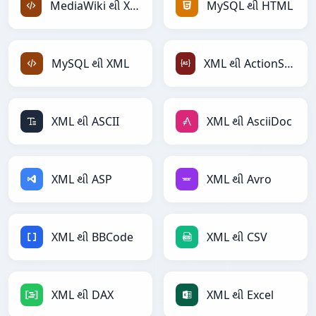
MediaWiki થી XML
MySQL થી HTML
MySQL થી XML
XML થી ActionScript
XML થી ASCII
XML થી AsciiDoc
XML થી ASP
XML થી Avro
XML થી BBCode
XML થી CSV
XML થી DAX
XML થી Excel