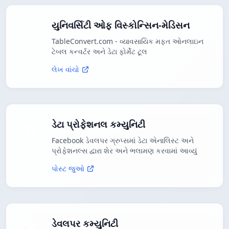
યુનિવર્સિટી ઓફ વિસ્કોન્સિન-મેડિસન
TableConvert.com - વ્યાવસાયિક મફત ઓનલાઇન
ટેબલ કન્વર્ટર અને ડેટા ફોર્મેટ ટૂલ
લેખ વાંચો
ડેટા પ્રોફેશનલ કમ્યુનિટી
Facebook ડેવલપર ગ્રુપ્સમાં ડેટા એનાલિસ્ટ અને
પ્રોફેશનલ્સ દ્વારા શેર અને ભલામણ કરવામાં આવ્યું
પોસ્ટ જુઓ
ડેવલપર કમ્યુનિટી