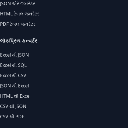
JSON એરે જનરેટર
HTML ટેબલ જનરેટર
PDF ટેબલ જનરેટર
લોકપ્રિય કન્વર્ટર
Excel થી JSON
Excel થી SQL
Excel થી CSV
JSON થી Excel
HTML થી Excel
CSV થી JSON
CSV થી PDF