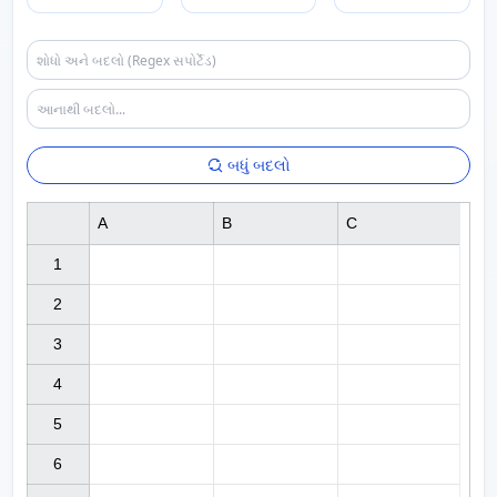
બધું બદલો
A
B
C
1

2

3

4

5

6
