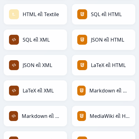
HTML થી Textile
SQL થી HTML
SQL થી XML
JSON થી HTML
JSON થી XML
LaTeX થી HTML
LaTeX થી XML
Markdown થી HTML
Markdown થી XML
MediaWiki થી HTML