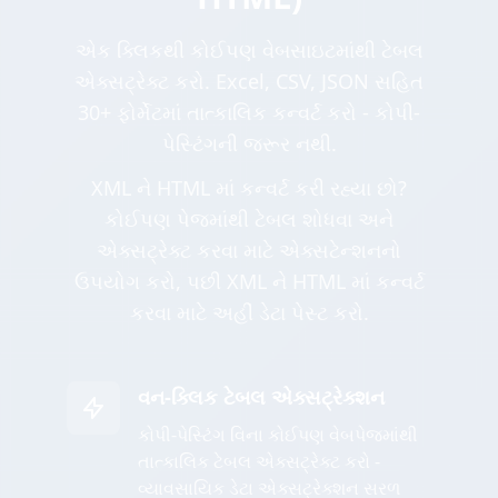
એક ક્લિકથી કોઈપણ વેબસાઇટમાંથી ટેબલ
એક્સટ્રેક્ટ કરો. Excel, CSV, JSON સહિત
30+ ફોર્મેટમાં તાત્કાલિક કન્વર્ટ કરો - કોપી-
પેસ્ટિંગની જરૂર નથી.
XML ને HTML માં કન્વર્ટ કરી રહ્યા છો?
કોઈપણ પેજમાંથી ટેબલ શોધવા અને
એક્સટ્રેક્ટ કરવા માટે એક્સટેન્શનનો
ઉપયોગ કરો, પછી XML ને HTML માં કન્વર્ટ
કરવા માટે અહીં ડેટા પેસ્ટ કરો.
વન-ક્લિક ટેબલ એક્સટ્રેક્શન
કોપી-પેસ્ટિંગ વિના કોઈપણ વેબપેજમાંથી
તાત્કાલિક ટેબલ એક્સટ્રેક્ટ કરો -
વ્યાવસાયિક ડેટા એક્સટ્રેક્શન સરળ