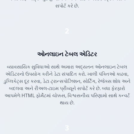
સપોર્ટ કરે છે.
2
ઓનલાઇન ટેબલ એડિટર
વ્યાવસાયિક સુવિધાઓ સાથે અમારા અદ્યતન ઓનલાઇન ટેબલ
એડિટરનો ઉપયોગ કરીને ડેટા સંપાદિત કરો. ખાલી પંક્તિઓ કાઢવા,
ડુપ્લિકેટ્સ દૂર કરવા, ડેટા ટ્રાન્સપોઝિશન, સોર્ટિંગ, રેજેક્સ શોધ અને
બદલવા અને રીઅલ-ટાઇમ પ્રીવ્યૂને સપોર્ટ કરે છે. બધા ફેરફારો
આપમેળે HTML ફોર્મેટમાં ચોક્કસ, વિશ્વસનીય પરિણામો સાથે કન્વર્ટ
થાય છે.
3