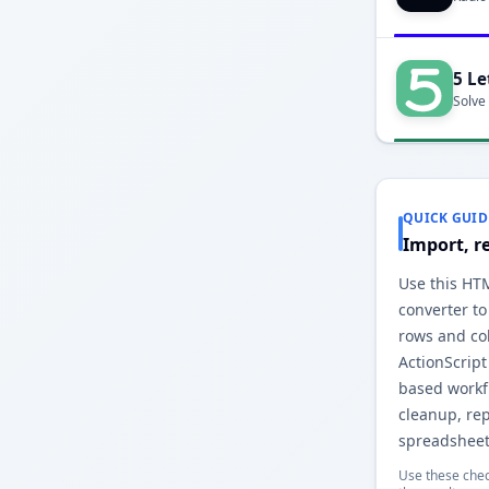
5 Le
Solve
QUICK GUID
Import, r
Use this HTM
converter to
rows and co
ActionScript
based workfl
cleanup, re
spreadsheet
Use these chec