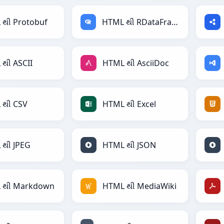
 થી Protobuf
HTML થી RDataFrame
થી ASCII
HTML થી AsciiDoc
 થી CSV
HTML થી Excel
 થી JPEG
HTML થી JSON
 થી Markdown
HTML થી MediaWiki