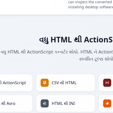
can inspect the converted 
installing desktop softwar
વધુ HTML થી ActionScr
વધુ HTML થી ActionScript કન્વર્ટર શોધો. HTML ને ActionScr
સંબંધિત ટૂલ્સ શોધો
ી ActionScript
CSV થી HTML
 થી Avro
HTML થી INI