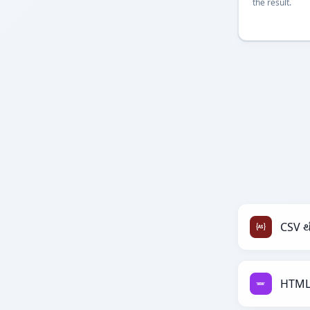
the result.
CSV થ
HTML