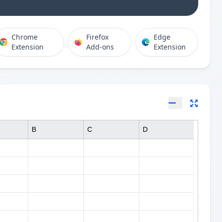
Chrome
Firefox
Edge
Extension
Add-ons
Extension
B
C
D