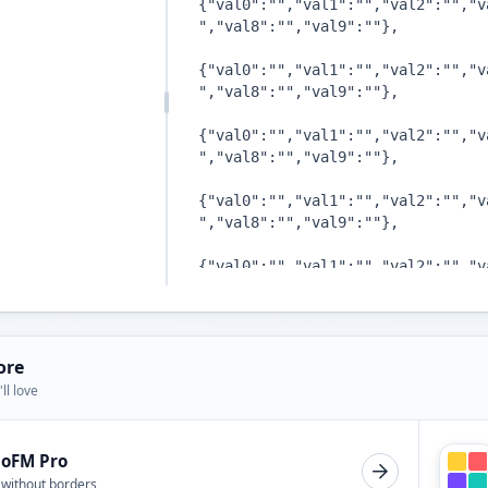
ore
ll love
ioFM Pro
 without borders