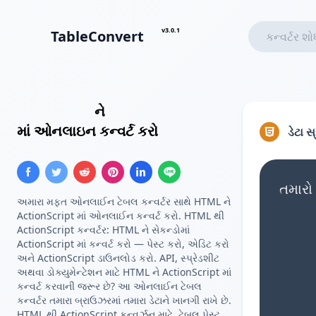
v3.0.1
TableConvert
HTML ટેબલ
ને
ActionScript એરે
માં ઓનલાઇન કન્વર્ટ કરો
ડેટા સ
તમારો
અમારા મફત ઓનલાઈન ટેબલ કન્વર્ટર સાથે HTML ને
ActionScript માં ઓનલાઈન કન્વર્ટ કરો. HTML થી
ActionScript કન્વર્ટર: HTML ને સેકન્ડોમાં
ActionScript માં કન્વર્ટ કરો — પેસ્ટ કરો, એડિટ કરો
અને ActionScript ડાઉનલોડ કરો. API, સ્પ્રેડશીટ
અથવા ડોક્યુમેન્ટેશન માટે HTML ને ActionScript માં
કન્વર્ટ કરવાની જરૂર છે? આ ઓનલાઈન ટેબલ
કન્વર્ટર તમારા બ્રાઉઝરમાં તમારા ડેટાને ખાનગી રાખે છે.
HTML થી ActionScript કન્વર્ઝન માટે, ટેબલ પેસ્ટ