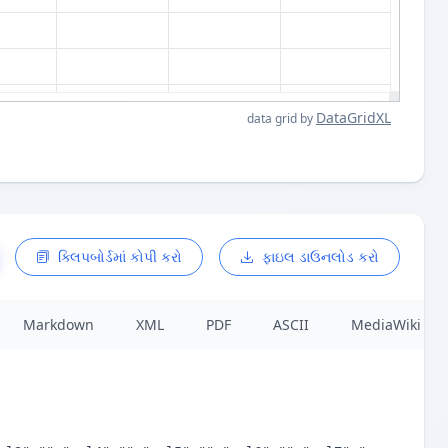
DataGridXL
data grid by
ક્લિપબોર્ડમાં કોપી કરો
ફાઇલ ડાઉનલોડ કરો
Markdown
XML
PDF
ASCII
MediaWiki