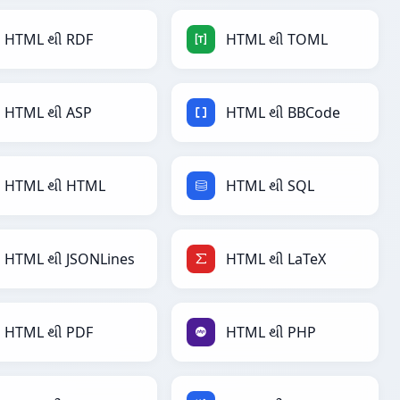
HTML થી RDF
HTML થી TOML
HTML થી ASP
HTML થી BBCode
HTML થી HTML
HTML થી SQL
HTML થી JSONLines
HTML થી LaTeX
HTML થી PDF
HTML થી PHP