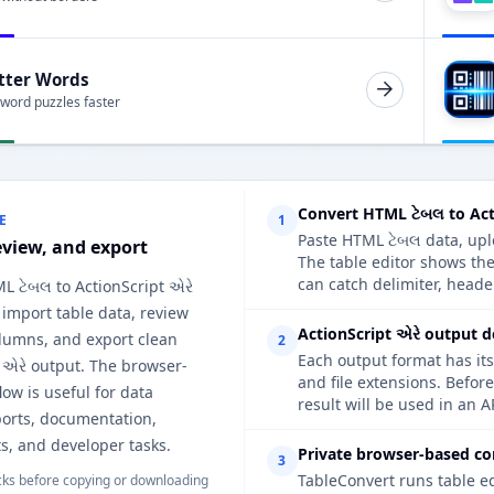
tter Words
 word puzzles faster
Convert HTML ટેબલ to Act
E
1
Paste HTML ટેબલ data, uplo
eview, and export
The table editor shows the
can catch delimiter, heade
L ટેબલ to ActionScript એરે
 import table data, review
ActionScript એરે output d
lumns, and export clean
2
Each output format has its
 એરે output. The browser-
and file extensions. Befor
ow is useful for data
result will be used in an A
ports, documentation,
s, and developer tasks.
Private browser-based co
3
TableConvert runs table e
ks before copying or downloading