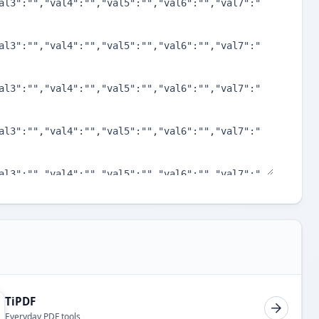
TiPDF
Everyday PDF tools