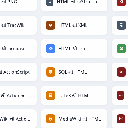
 થી PNG
HTML થી reStructuredText
થી TracWiki
HTML થી XML
થી Firebase
HTML થી Jira
ી ActionScript
SQL થી HTML
LaTeX થી ActionScript
LaTeX થી HTML
MediaWiki થી ActionScript
MediaWiki થી HTML