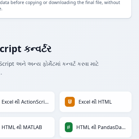
data before copying or downloading the final file, without
e.
ipt કન્વર્ટર
ipt અને અન્ય ફોર્મેટમાં કન્વર્ટ કરવા માટે
.
Excel થી ActionScript
Excel થી HTML
HTML થી MATLAB
HTML થી PandasDataFrame