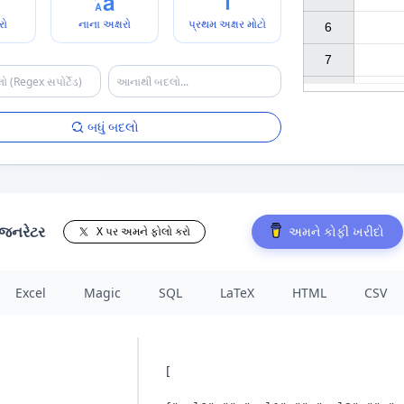
રો
નાના અક્ષરો
પ્રથમ અક્ષર મોટો
6

7

બધું બદલો
 જનરેટર
અમને કોફી ખરીદો
X પર અમને ફોલો કરો
Excel
Magic
SQL
LaTeX
HTML
CSV