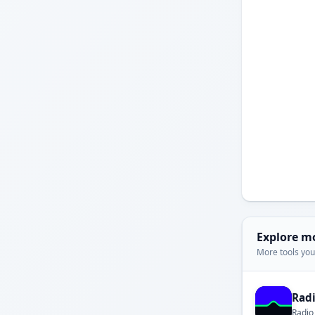
Explore m
More tools you'
Rad
Radio