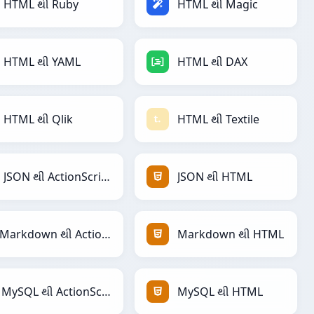
HTML થી Ruby
HTML થી Magic
HTML થી YAML
HTML થી DAX
HTML થી Qlik
HTML થી Textile
JSON થી ActionScript
JSON થી HTML
Markdown થી ActionScript
Markdown થી HTML
MySQL થી ActionScript
MySQL થી HTML