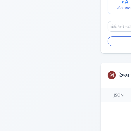
મોટા અક્ષ
ટેબલ
JSON