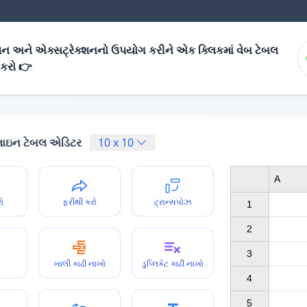
્શન અને એક્સટ્રેક્શનનો ઉપયોગ કરીને એક ક્લિકમાં વેબ ટેબલ
 કરો 👉
ઇન ટેબલ એડિટર
10
x
10
A
રો
ફરીથી કરો
ટ્રાન્સપોઝ
1

2

3

ો
ખાલી કાઢી નાખો
ડુપ્લિકેટ કાઢી નાખો
4

5
