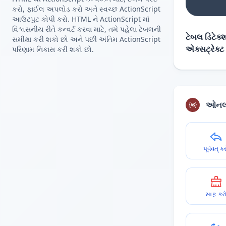
કરો, ફાઈલ અપલોડ કરો અને સ્વચ્છ ActionScript
આઉટપુટ કોપી કરો. HTML ને ActionScript માં
વિશ્વસનીય રીતે કન્વર્ટ કરવા માટે, તમે પહેલા ટેબલની
ટેબલ ડિટેક
સમીક્ષા કરી શકો છો અને પછી અંતિમ ActionScript
એક્સટ્રેક્ટ
પરિણામ નિકાસ કરી શકો છો.
ઓનલા
પૂર્વવત્ ક
સાફ કર