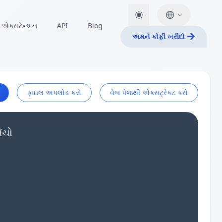
એક્સટેન્શન
API
Blog
અમને કોફી ખરીદો
ફાઇલ અપલોડ કરો
વેબ પેજથી એક્સટ્રેક્ટ કરો
ંચો