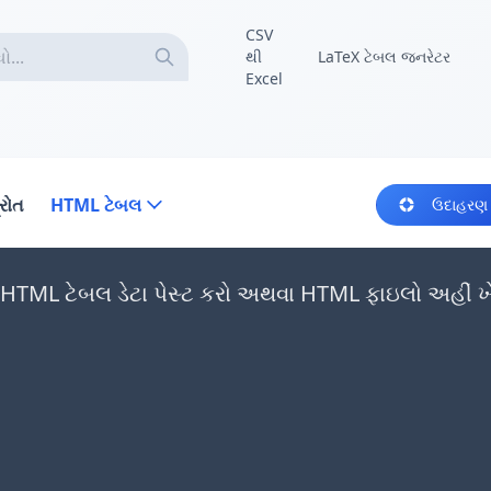
CSV
થી
LaTeX ટેબલ જનરેટર
Excel
્રોત
HTML ટેબલ
ઉદાહરણ
 HTML ટેબલ ડેટા પેસ્ટ કરો અથવા HTML ફાઇલો અહીં ખે