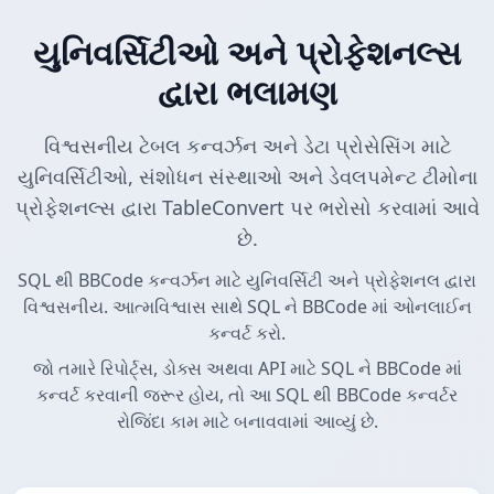
યુનિવર્સિટીઓ અને પ્રોફેશનલ્સ
દ્વારા ભલામણ
વિશ્વસનીય ટેબલ કન્વર્ઝન અને ડેટા પ્રોસેસિંગ માટે
યુનિવર્સિટીઓ, સંશોધન સંસ્થાઓ અને ડેવલપમેન્ટ ટીમોના
પ્રોફેશનલ્સ દ્વારા TableConvert પર ભરોસો કરવામાં આવે
છે.
SQL થી BBCode કન્વર્ઝન માટે યુનિવર્સિટી અને પ્રોફેશનલ દ્વારા
વિશ્વસનીય. આત્મવિશ્વાસ સાથે SQL ને BBCode માં ઓનલાઈન
કન્વર્ટ કરો.
જો તમારે રિપોર્ટ્સ, ડોક્સ અથવા API માટે SQL ને BBCode માં
કન્વર્ટ કરવાની જરૂર હોય, તો આ SQL થી BBCode કન્વર્ટર
રોજિંદા કામ માટે બનાવવામાં આવ્યું છે.