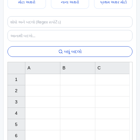
મોટા અક્ષરો
નાના અક્ષરો
પ્રથમ અક્ષર મોટો
બધું બદલો
A
B
C
1

2

3

4

5

6
