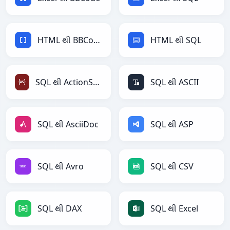
HTML થી BBCode
HTML થી SQL
SQL થી ActionScript
SQL થી ASCII
SQL થી AsciiDoc
SQL થી ASP
SQL થી Avro
SQL થી CSV
SQL થી DAX
SQL થી Excel