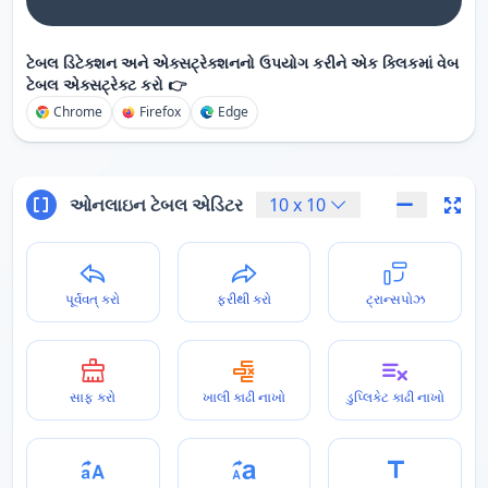
ટેબલ ડિટેક્શન અને એક્સટ્રેક્શનનો ઉપયોગ કરીને એક ક્લિકમાં વેબ
ટેબલ એક્સટ્રેક્ટ કરો 👉
Chrome
Firefox
Edge
ઓનલાઇન ટેબલ એડિટર
10
x
10
પૂર્વવત્ કરો
ફરીથી કરો
ટ્રાન્સપોઝ
સાફ કરો
ખાલી કાઢી નાખો
ડુપ્લિકેટ કાઢી નાખો