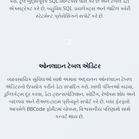
કરો. ટૂલ બુદ્ધિપૂર્વક SQL સિન્ટેક્સ પાર્સ કરે છે અને ટેબલ ડેટા
એક્સટ્રેક્ટ કરે છે, બહુવિધ SQL ડાયલેક્ટ્સ અને જટિલ ક્વેરી
સ્ટેટમેન્ટ પ્રોસેસિંગને સપોર્ટ કરે છે.
2
ઓનલાઇન ટેબલ એડિટર
વ્યાવસાયિક સુવિધાઓ સાથે અમારા અદ્યતન ઓનલાઇન ટેબલ
એડિટરનો ઉપયોગ કરીને ડેટા સંપાદિત કરો. ખાલી પંક્તિઓ કાઢવા,
ડુપ્લિકેટ્સ દૂર કરવા, ડેટા ટ્રાન્સપોઝિશન, સોર્ટિંગ, રેજેક્સ શોધ અને
બદલવા અને રીઅલ-ટાઇમ પ્રીવ્યૂને સપોર્ટ કરે છે. બધા ફેરફારો
આપમેળે BBCode ફોર્મેટમાં ચોક્કસ, વિશ્વસનીય પરિણામો સાથે
કન્વર્ટ થાય છે.