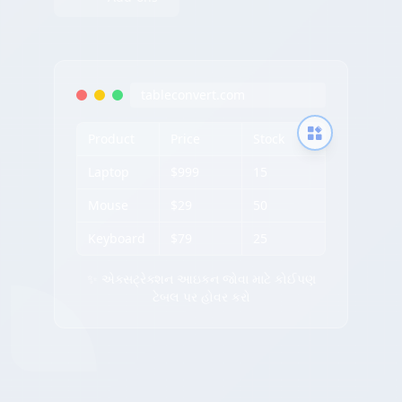
tableconvert.com
Product
Price
Stock
Laptop
$999
15
Mouse
$29
50
Keyboard
$79
25
✨ એક્સટ્રેક્શન આઇકન જોવા માટે કોઈપણ
ટેબલ પર હોવર કરો