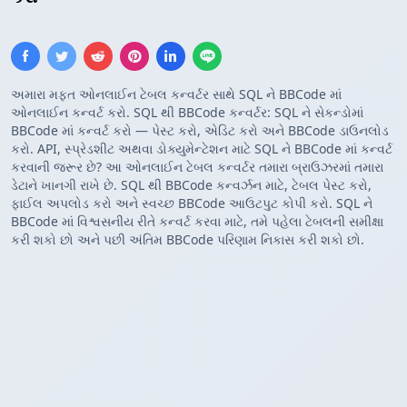
અમારા મફત ઓનલાઈન ટેબલ કન્વર્ટર સાથે SQL ને BBCode માં
ઓનલાઈન કન્વર્ટ કરો. SQL થી BBCode કન્વર્ટર: SQL ને સેકન્ડોમાં
BBCode માં કન્વર્ટ કરો — પેસ્ટ કરો, એડિટ કરો અને BBCode ડાઉનલોડ
કરો. API, સ્પ્રેડશીટ અથવા ડોક્યુમેન્ટેશન માટે SQL ને BBCode માં કન્વર્ટ
કરવાની જરૂર છે? આ ઓનલાઈન ટેબલ કન્વર્ટર તમારા બ્રાઉઝરમાં તમારા
ડેટાને ખાનગી રાખે છે. SQL થી BBCode કન્વર્ઝન માટે, ટેબલ પેસ્ટ કરો,
ફાઈલ અપલોડ કરો અને સ્વચ્છ BBCode આઉટપુટ કોપી કરો. SQL ને
BBCode માં વિશ્વસનીય રીતે કન્વર્ટ કરવા માટે, તમે પહેલા ટેબલની સમીક્ષા
કરી શકો છો અને પછી અંતિમ BBCode પરિણામ નિકાસ કરી શકો છો.