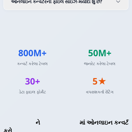
ઓનલાઇન કન્વર્ટરની ફાઇલ સાઇઝ મર્યાદા શું છે?
800M+
50M+
કન્વર્ટ કરેલા ટેબલ
જનરેટ કરેલા ટેબલ
30+
5★
ડેટા ફાઇલ ફોર્મેટ
વપરાશકર્તા રેટિંગ
Insert SQL
ને
BBCode ટેબલ
માં ઓનલાઇન કન્વર્ટ
કરો