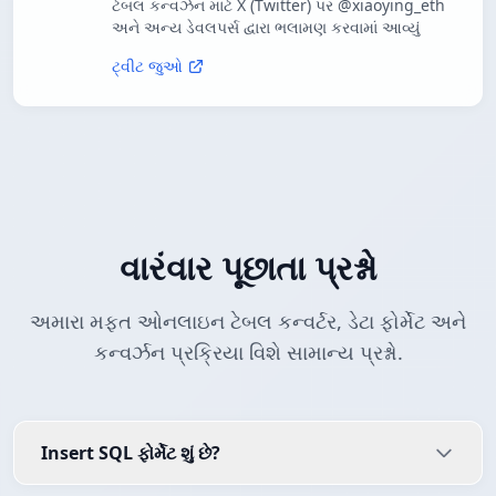
ટેબલ કન્વર્ઝન માટે X (Twitter) પર @xiaoying_eth
અને અન્ય ડેવલપર્સ દ્વારા ભલામણ કરવામાં આવ્યું
ટ્વીટ જુઓ
વારંવાર પૂછાતા પ્રશ્નો
અમારા મફત ઓનલાઇન ટેબલ કન્વર્ટર, ડેટા ફોર્મેટ અને
કન્વર્ઝન પ્રક્રિયા વિશે સામાન્ય પ્રશ્નો.
Insert SQL ફોર્મેટ શું છે?