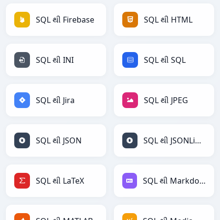
SQL થી Firebase
SQL થી HTML
SQL થી INI
SQL થી SQL
SQL થી Jira
SQL થી JPEG
SQL થી JSON
SQL થી JSONLines
SQL થી LaTeX
SQL થી Markdown