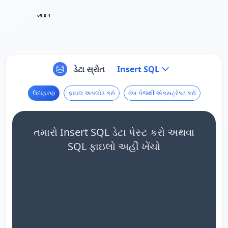
v3.0.1
ડેટા સ્રોત
Insert SQL
ઉદાહરણ
ફાઇલ અપલોડ કરો
વેબ પેજથી એક્સટ્રેક્ટ કરો
તમારો Insert SQL ડેટા પેસ્ટ કરો અથવા
SQL ફાઇલો અહીં ખેંચો