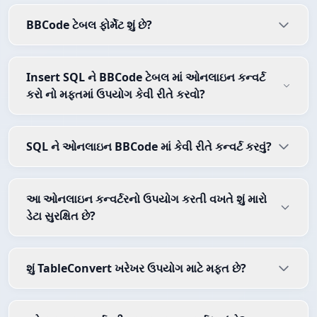
BBCode ટેબલ ફોર્મેટ શું છે?
Insert SQL ને BBCode ટેબલ માં ઓનલાઇન કન્વર્ટ
કરો નો મફતમાં ઉપયોગ કેવી રીતે કરવો?
SQL ને ઓનલાઇન BBCode માં કેવી રીતે કન્વર્ટ કરવું?
આ ઓનલાઇન કન્વર્ટરનો ઉપયોગ કરતી વખતે શું મારો
ડેટા સુરક્ષિત છે?
શું TableConvert ખરેખર ઉપયોગ માટે મફત છે?