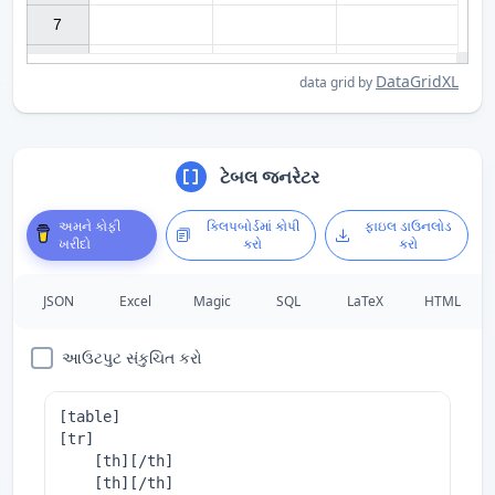
7

DataGridXL
data grid by
ટેબલ જનરેટર
અમને કોફી
ક્લિપબોર્ડમાં કોપી
ફાઇલ ડાઉનલોડ
ખરીદો
કરો
કરો
JSON
Excel
Magic
SQL
LaTeX
HTML
આઉટપુટ સંકુચિત કરો