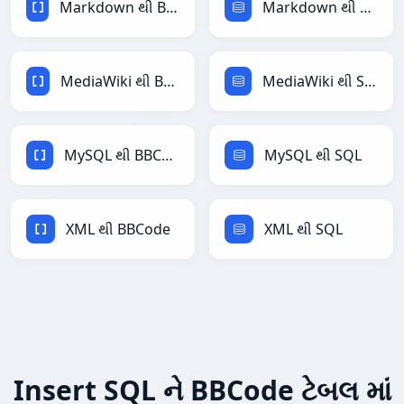
Markdown થી BBCode
Markdown થી SQL
MediaWiki થી BBCode
MediaWiki થી SQL
MySQL થી BBCode
MySQL થી SQL
XML થી BBCode
XML થી SQL
Insert SQL ને BBCode ટેબલ માં