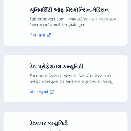
યુનિવર્સિટી ઓફ વિસ્કોન્સિન-મેડિસન
TableConvert.com - વ્યાવસાયિક મફત ઓનલાઇન
ટેબલ કન્વર્ટર અને ડેટા ફોર્મેટ ટૂલ
લેખ વાંચો
ડેટા પ્રોફેશનલ કમ્યુનિટી
Facebook ડેવલપર ગ્રુપ્સમાં ડેટા એનાલિસ્ટ અને
પ્રોફેશનલ્સ દ્વારા શેર અને ભલામણ કરવામાં આવ્યું
પોસ્ટ જુઓ
ડેવલપર કમ્યુનિટી