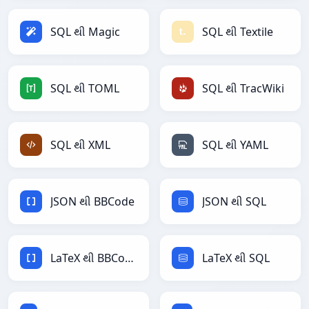
SQL થી Magic
SQL થી Textile
SQL થી TOML
SQL થી TracWiki
SQL થી XML
SQL થી YAML
JSON થી BBCode
JSON થી SQL
LaTeX થી BBCode
LaTeX થી SQL