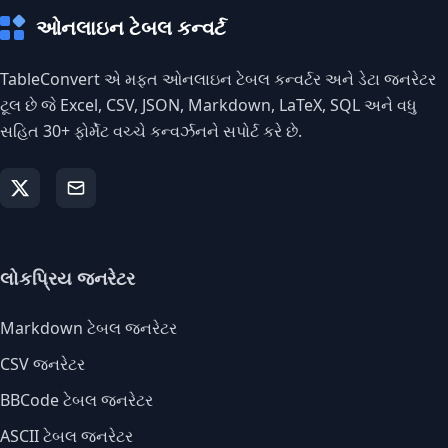
ઓનલાઇન ટેબલ કન્વર્ટ
TableConvert એ મફત ઓનલાઇન ટેબલ કન્વર્ટર અને ડેટા જનરેટર
ટૂલ છે જે Excel, CSV, JSON, Markdown, LaTeX, SQL અને વધુ
સહિત 30+ ફોર્મેટ વચ્ચે કન્વર્ઝનને સપોર્ટ કરે છે.
લોકપ્રિય જનરેટર
Markdown ટેબલ જનરેટર
CSV જનરેટર
BBCode ટેબલ જનરેટર
ASCII ટેબલ જનરેટર