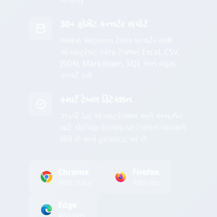
30+ ફોર્મેટ કન્વર્ટર સપોર્ટ
અમારા અદ્યતન ટેબલ કન્વર્ટર સાથે
એક્સટ્રેક્ટ કરેલા ટેબલને Excel, CSV,
JSON, Markdown, SQL અને વધુમાં
કન્વર્ટ કરો
સ્માર્ટ ટેબલ ડિટેક્શન
ઝડપી ડેટા એક્સટ્રેક્શન અને કન્વર્ઝન
માટે કોઈપણ વેબપેજ પર ટેબલને આપમેળે
શોધે છે અને હાઇલાઇટ કરે છે
Chrome
Firefox
Web Store
Add-ons
Edge
Add-ons