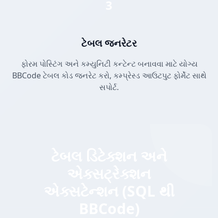
3
ટેબલ જનરેટર
ફોરમ પોસ્ટિંગ અને કમ્યુનિટી કન્ટેન્ટ બનાવવા માટે યોગ્ય
BBCode ટેબલ કોડ જનરેટ કરો, કમ્પ્રેસ્ડ આઉટપુટ ફોર્મેટ સાથે
સપોર્ટ.
ટેબલ ડિટેક્શન અને
એક્સટ્રેક્શન
એક્સટેન્શન (SQL થી
BBCode)