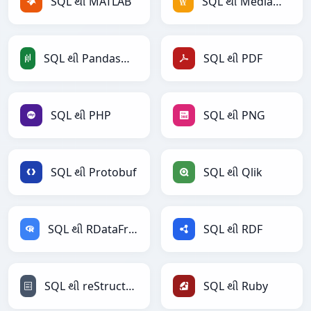
SQL થી MATLAB
SQL થી MediaWiki
SQL થી PandasDataFrame
SQL થી PDF
SQL થી PHP
SQL થી PNG
SQL થી Protobuf
SQL થી Qlik
SQL થી RDataFrame
SQL થી RDF
SQL થી reStructuredText
SQL થી Ruby