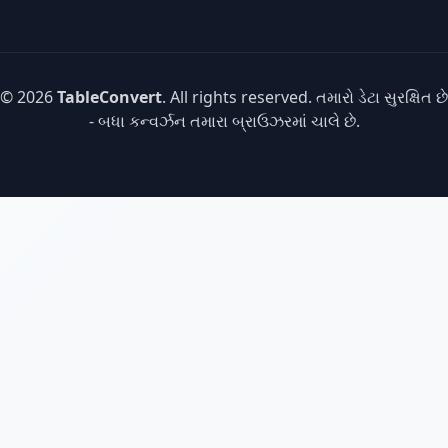
© 2026
TableConvert
. All rights reserved. તમારો ડેટા સુરક્ષિત છે
- બધા કન્વર્ઝન તમારા બ્રાઉઝરમાં ચાલે છે.