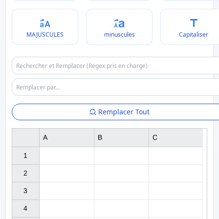
MAJUSCULES
minuscules
Capitaliser
Remplacer Tout
A
B
C
1

2

3

4
