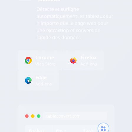
Détecte et surligne
automatiquement les tableaux sur
n'importe quelle page web pour
une extraction et conversion
rapide des données
Chrome
Firefox
Web Store
Add-ons
Edge
Add-ons
tableconvert.com
Product
Price
Stock