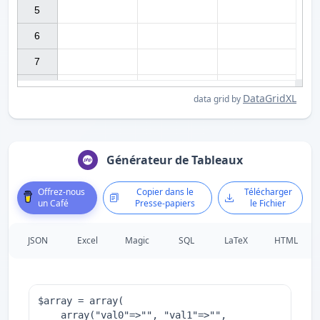
5

6

7

DataGridXL
data grid by
Générateur de Tableaux
Offrez-nous
Copier dans le
Télécharger
un Café
Presse-papiers
le Fichier
JSON
Excel
Magic
SQL
LaTeX
HTML