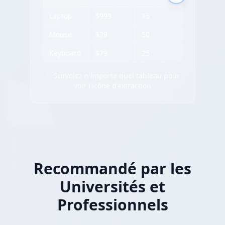
Laptop
$999
15
Mouse
$29
50
Keyboard
$79
25
✨ Survolez n'importe quel tableau pour
voir l'icône d'extraction
Recommandé par les
Universités et
Professionnels