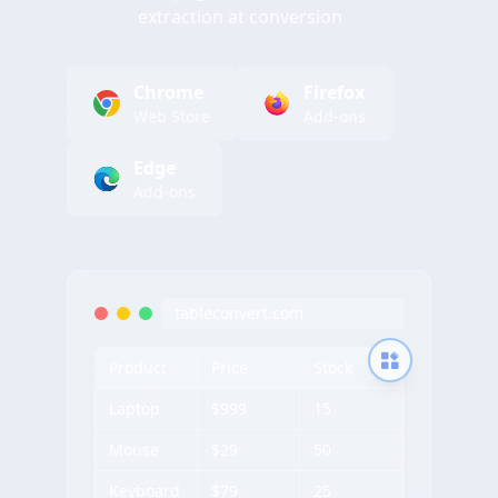
extraction at conversion
Chrome
Firefox
Web Store
Add-ons
Edge
Add-ons
tableconvert.com
Product
Price
Stock
Laptop
$999
15
Mouse
$29
50
Keyboard
$79
25