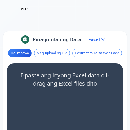
v3.0.1
Pinagmulan ng Data
Excel
Halimbawa
Mag-upload ng File
I-extract mula sa Web Page
I-paste ang inyong Excel data o i-
drag ang Excel files dito