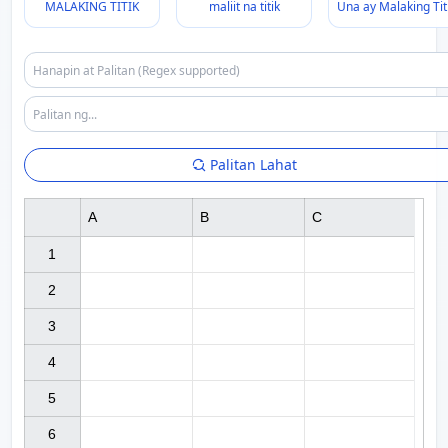
MALAKING TITIK
maliit na titik
Una ay Malaking Tit
Palitan Lahat
A
B
C
1

2

3

4

5

6
