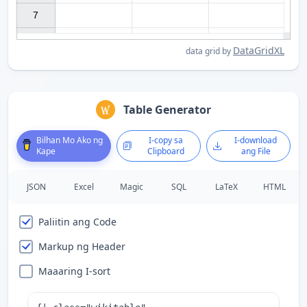
7

DataGridXL
data grid by
Table Generator
Bilhan Mo Ako ng
I-copy sa
I-download
Kape
Clipboard
ang File
JSON
Excel
Magic
SQL
LaTeX
HTML
Paliitin ang Code
Markup ng Header
Maaaring I-sort