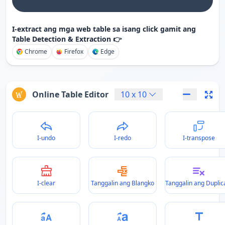
I-extract ang mga web table sa isang click gamit ang
Table Detection & Extraction 👉
Chrome
Firefox
Edge
Online Table Editor
10
x
10
I-undo
I-redo
I-transpose
I-clear
Tanggalin ang Blangko
Tanggalin ang Duplic