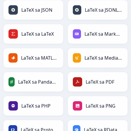
LaTeX sa JSON
LaTeX sa JSONLines
LaTeX sa LaTeX
LaTeX sa Markdown
LaTeX sa MATLAB
LaTeX sa MediaWiki
LaTeX sa PandasDataFrame
LaTeX sa PDF
LaTeX sa PHP
LaTeX sa PNG
LaTeX sa Protobuf
LaTeX sa RDataFrame