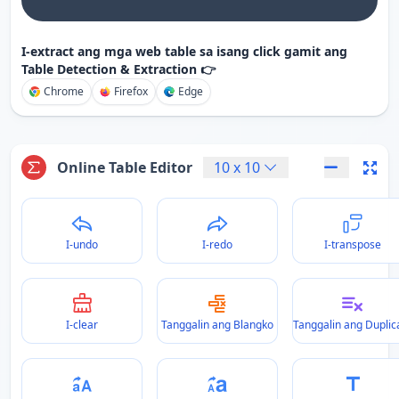
I-extract ang mga web table sa isang click gamit ang
Table Detection & Extraction 👉
Chrome
Firefox
Edge
Online Table Editor
10
x
10
I-undo
I-redo
I-transpose
I-clear
Tanggalin ang Blangko
Tanggalin ang Duplic