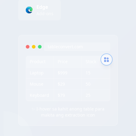
Edge
Add-ons
tableconvert.com
Product
Price
Stock
Laptop
$999
15
Mouse
$29
50
Keyboard
$79
25
✨ I-hover sa kahit anong table para
makita ang extraction icon