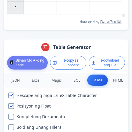
7

DataGridXL
data grid by
Table Generator
Bilhan Mo Ako ng
I-copy sa
I-download
Kape
Clipboard
ang File
LaTeX
JSON
Excel
Magic
SQL
HTML
I-escape ang mga LaTeX Table Character
Posisyon ng Float
Kumpletong Dokumento
Bold ang Unang Hilera