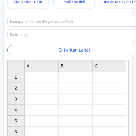
MALAKING TITIK
maliit na titik
Una ay Malaking Tit
Palitan Lahat
A
B
C
1

2

3

4

5

6
