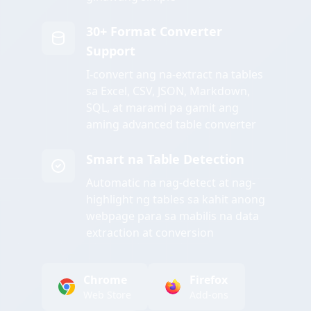
30+ Format Converter
Support
I-convert ang na-extract na tables
sa Excel, CSV, JSON, Markdown,
SQL, at marami pa gamit ang
aming advanced table converter
Smart na Table Detection
Automatic na nag-detect at nag-
highlight ng tables sa kahit anong
webpage para sa mabilis na data
extraction at conversion
Chrome
Firefox
Web Store
Add-ons