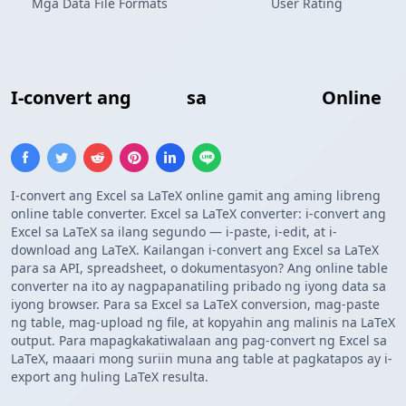
Mga Data File Formats
User Rating
I-convert ang
Excel
sa
LaTeX Table
Online
I-convert ang Excel sa LaTeX online gamit ang aming libreng
online table converter. Excel sa LaTeX converter: i-convert ang
Excel sa LaTeX sa ilang segundo — i-paste, i-edit, at i-
download ang LaTeX. Kailangan i-convert ang Excel sa LaTeX
para sa API, spreadsheet, o dokumentasyon? Ang online table
converter na ito ay nagpapanatiling pribado ng iyong data sa
iyong browser. Para sa Excel sa LaTeX conversion, mag-paste
ng table, mag-upload ng file, at kopyahin ang malinis na LaTeX
output. Para mapagkakatiwalaan ang pag-convert ng Excel sa
LaTeX, maaari mong suriin muna ang table at pagkatapos ay i-
export ang huling LaTeX resulta.