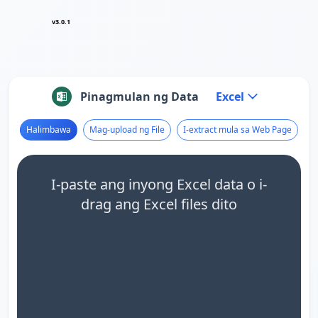
v3.0.1
Pinagmulan ng Data
Excel
Halimbawa
Mag-upload ng File
I-extract mula sa Web Page
I-paste ang inyong Excel data o i-
drag ang Excel files dito