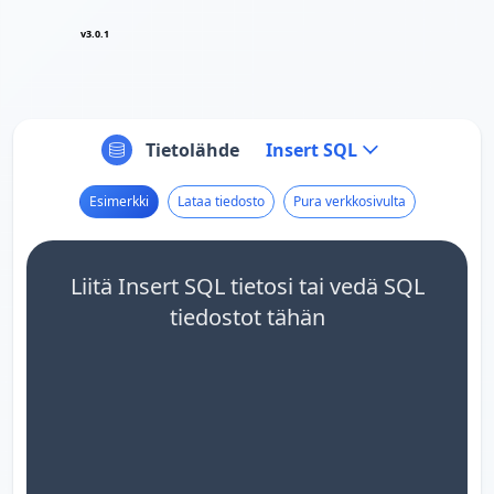
v3.0.1
Tietolähde
Insert SQL
Esimerkki
Lataa tiedosto
Pura verkkosivulta
Liitä Insert SQL tietosi tai vedä SQL
tiedostot tähän