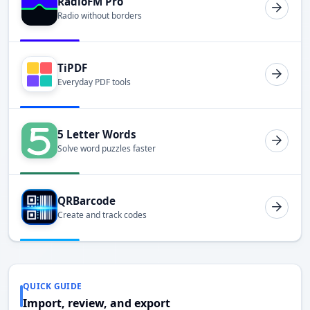
RadioFM Pro
Radio without borders
TiPDF
Everyday PDF tools
5 Letter Words
Solve word puzzles faster
QRBarcode
Create and track codes
QUICK GUIDE
Import, review, and export