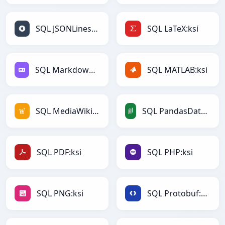
SQL JSONLines:ksi
SQL LaTeX:ksi
SQL Markdown:ksi
SQL MATLAB:ksi
SQL MediaWiki:ksi
SQL PandasDataFrame:ksi
SQL PDF:ksi
SQL PHP:ksi
SQL PNG:ksi
SQL Protobuf:ksi