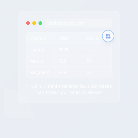
tableconvert.com
Product
Price
Stock
Laptop
$999
15
Mouse
$29
50
Keyboard
$79
25
✨ Vie hiiri minkä tahansa taulukon päälle
nähdäksesi purkamiskuvakkeen