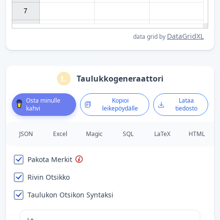
7

DataGridXL
data grid by
Taulukkogeneraattori
Osta minulle
Kopioi
Lataa
kahvi
leikepöydälle
tiedosto
JSON
Excel
Magic
SQL
LaTeX
HTML
Pakota Merkit
Rivin Otsikko
Taulukon Otsikon Syntaksi