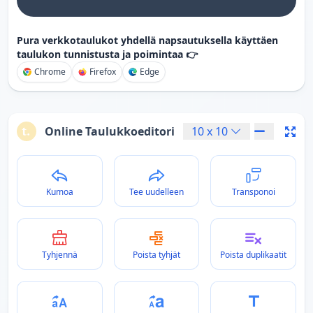
Pura verkkotaulukot yhdellä napsautuksella käyttäen
taulukon tunnistusta ja poimintaa 👉
Chrome
Firefox
Edge
Online Taulukkoeditori
10
x
10
Kumoa
Tee uudelleen
Transponoi
Tyhjennä
Poista tyhjät
Poista duplikaatit