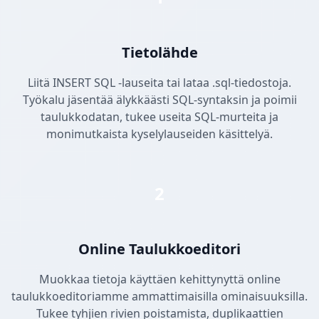
Tietolähde
Liitä INSERT SQL -lauseita tai lataa .sql-tiedostoja.
Työkalu jäsentää älykkäästi SQL-syntaksin ja poimii
taulukkodatan, tukee useita SQL-murteita ja
monimutkaista kyselylauseiden käsittelyä.
2
Online Taulukkoeditori
Muokkaa tietoja käyttäen kehittynyttä online
taulukkoeditoriamme ammattimaisilla ominaisuuksilla.
Tukee tyhjien rivien poistamista, duplikaattien