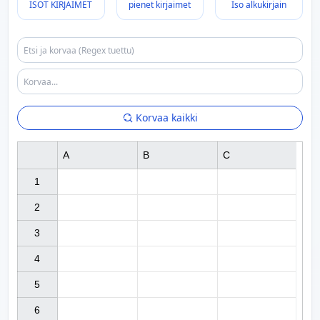
ISOT KIRJAIMET
pienet kirjaimet
Iso alkukirjain
Korvaa kaikki
A
B
C
1

2

3

4

5

6
