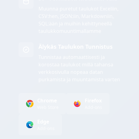
Muunna puretut taulukot Exceliin,
CSV:hen, JSON:iin, Markdowniin,
SQL:ään ja muihin kehittyneellä
taulukkomuuntimallamme
Älykäs Taulukon Tunnistus
Tunnistaa automaattisesti ja
korostaa taulukot millä tahansa
verkkosivulla nopeaa datan
purkamista ja muuntamista varten
Chrome
Firefox
Web Store
Add-ons
Edge
Add-ons