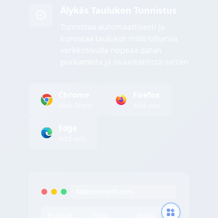
Älykäs Taulukon Tunnistus
Tunnistaa automaattisesti ja
korostaa taulukot millä tahansa
verkkosivulla nopeaa datan
purkamista ja muuntamista varten
Chrome
Firefox
Web Store
Add-ons
Edge
Add-ons
tableconvert.com
Product
Price
Stock