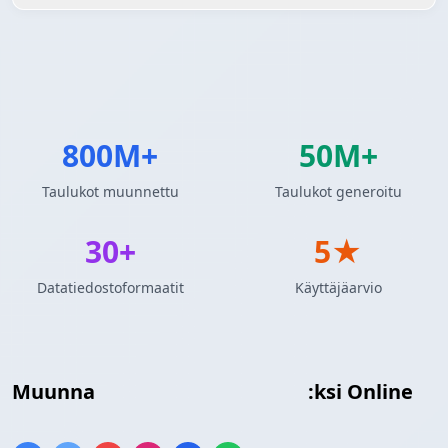
800M+
50M+
Taulukot muunnettu
Taulukot generoitu
30+
5★
Datatiedostoformaatit
Käyttäjäarvio
Muunna
Insert SQL
JPEG Kuva
:ksi Online