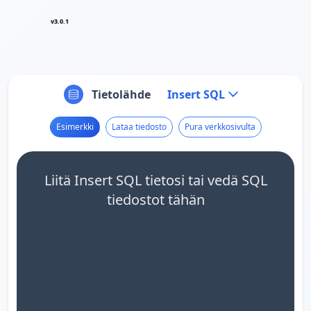
v3.0.1
Tietolähde
Insert SQL
Esimerkki
Lataa tiedosto
Pura verkkosivulta
Liitä Insert SQL tietosi tai vedä SQL
tiedostot tähän