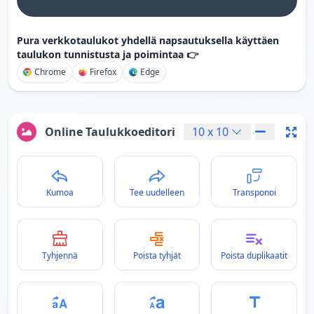
Pura verkkotaulukot yhdellä napsautuksella käyttäen
taulukon tunnistusta ja poimintaa 👉
Chrome
Firefox
Edge
Online Taulukkoeditori
10
x
10
Kumoa
Tee uudelleen
Transponoi
Tyhjennä
Poista tyhjät
Poista duplikaatit