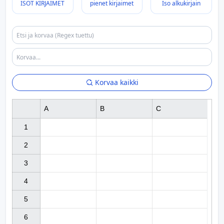
ISOT KIRJAIMET
pienet kirjaimet
Iso alkukirjain
Korvaa kaikki
A
B
C
1

2

3

4

5

6
