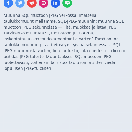
Muunna SQL muotoon JPEG verkossa ilmaisella
taulukkomuuntimellamme. SQL-JPEG-muunnin: muunna SQL
muotoon JPEG sekunneissa — liitä, muokkaa ja lataa JPEG.
Tarvitsetko muuntaa SQL muotoon JPEG API:a,
laskentataulukkoa tai dokumentointia varten? Tämä online-
taulukkomuunnin pitää tietosi yksityisinä selaimessasi. SQL-
JPEG-muunnosta varten, liitä taulukko, lataa tiedosto ja kopioi
puhdas JPEG-tuloste. Muuntaaksesi SQL muotoon JPEG
luotettavasti, voit ensin tarkistaa taulukon ja sitten viedä
lopullisen JPEG-tuloksen.