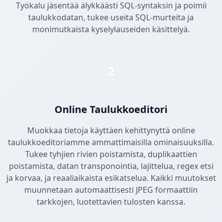
Työkalu jäsentää älykkäästi SQL-syntaksin ja poimii
taulukkodatan, tukee useita SQL-murteita ja
monimutkaista kyselylauseiden käsittelyä.
2
Online Taulukkoeditori
Muokkaa tietoja käyttäen kehittynyttä online
taulukkoeditoriamme ammattimaisilla ominaisuuksilla.
Tukee tyhjien rivien poistamista, duplikaattien
poistamista, datan transponointia, lajittelua, regex etsi
ja korvaa, ja reaaliaikaista esikatselua. Kaikki muutokset
muunnetaan automaattisesti JPEG formaattiin
tarkkojen, luotettavien tulosten kanssa.