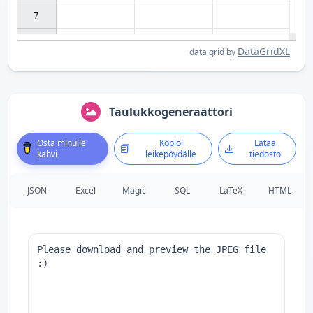
7

DataGridXL
data grid by
Taulukkogeneraattori
Osta minulle
Kopioi
Lataa
kahvi
leikepöydälle
tiedosto
JSON
Excel
Magic
SQL
LaTeX
HTML