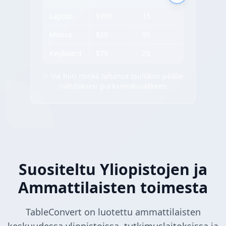
Laptop
$999
15
Mouse
$29
50
Keyboard
$79
25
✨ Vie hiiri minkä tahansa taulukon päälle
nähdäksesi purkamiskuvakkeen
Suositeltu Yliopistojen ja
Ammattilaisten toimesta
TableConvert on luotettu ammattilaisten