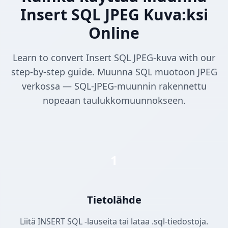
Insert SQL JPEG Kuva:ksi
Online
Learn to convert Insert SQL JPEG-kuva with our
step-by-step guide. Muunna SQL muotoon JPEG
verkossa — SQL-JPEG-muunnin rakennettu
nopeaan taulukkomuunnokseen.
1
Tietolähde
Liitä INSERT SQL -lauseita tai lataa .sql-tiedostoja.