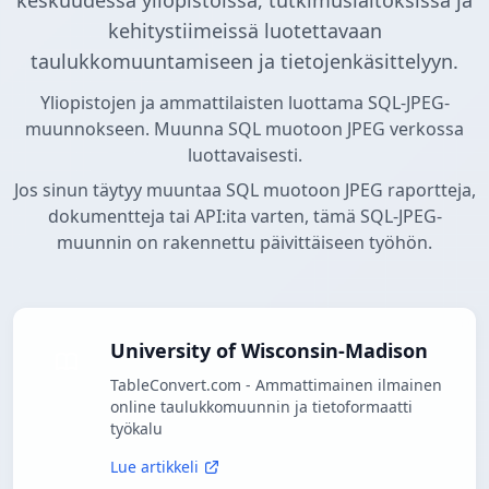
keskuudessa yliopistoissa, tutkimuslaitoksissa ja
kehitystiimeissä luotettavaan
taulukkomuuntamiseen ja tietojenkäsittelyyn.
Yliopistojen ja ammattilaisten luottama SQL-JPEG-
muunnokseen. Muunna SQL muotoon JPEG verkossa
luottavaisesti.
Jos sinun täytyy muuntaa SQL muotoon JPEG raportteja,
dokumentteja tai API:ita varten, tämä SQL-JPEG-
muunnin on rakennettu päivittäiseen työhön.
University of Wisconsin-Madison
TableConvert.com - Ammattimainen ilmainen
online taulukkomuunnin ja tietoformaatti
työkalu
Lue artikkeli