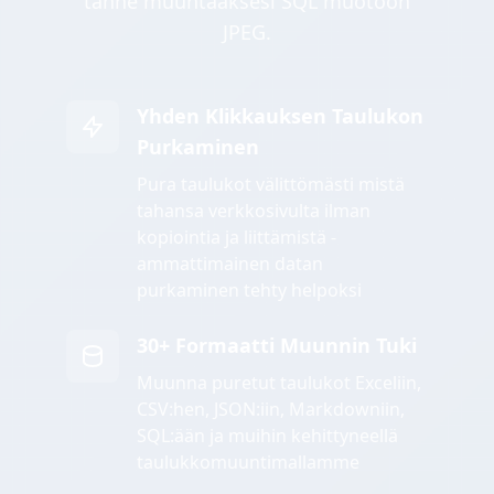
tänne muuntaaksesi SQL muotoon
JPEG.
Yhden Klikkauksen Taulukon
Purkaminen
Pura taulukot välittömästi mistä
tahansa verkkosivulta ilman
kopiointia ja liittämistä -
ammattimainen datan
purkaminen tehty helpoksi
30+ Formaatti Muunnin Tuki
Muunna puretut taulukot Exceliin,
CSV:hen, JSON:iin, Markdowniin,
SQL:ään ja muihin kehittyneellä
taulukkomuuntimallamme