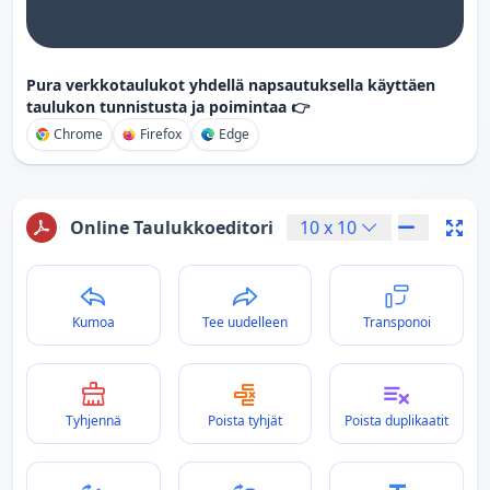
Pura verkkotaulukot yhdellä napsautuksella käyttäen
taulukon tunnistusta ja poimintaa 👉
Chrome
Firefox
Edge
Online Taulukkoeditori
10
x
10
Kumoa
Tee uudelleen
Transponoi
Tyhjennä
Poista tyhjät
Poista duplikaatit