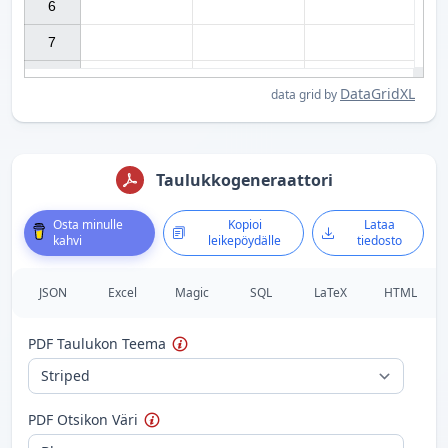
6

7

DataGridXL
data grid by
Taulukkogeneraattori
Osta minulle
Kopioi
Lataa
kahvi
leikepöydälle
tiedosto
JSON
Excel
Magic
SQL
LaTeX
HTML
PDF Taulukon Teema
PDF Otsikon Väri