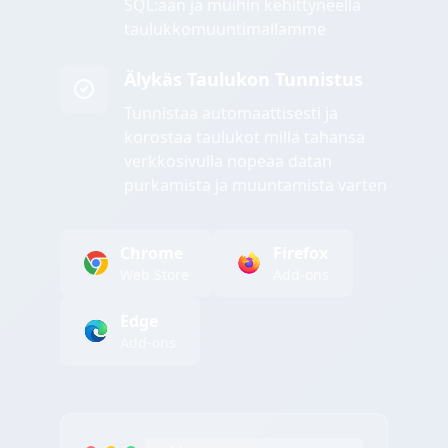
SQL:ään ja muihin kehittyneellä
taulukkomuuntimallamme
Älykäs Taulukon Tunnistus
Tunnistaa automaattisesti ja
korostaa taulukot millä tahansa
verkkosivulla nopeaa datan
purkamista ja muuntamista varten
Chrome
Firefox
Web Store
Add-ons
Edge
Add-ons