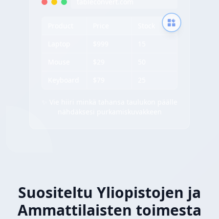
tableconvert.com
Product
Price
Stock
Laptop
$999
15
Mouse
$29
50
Keyboard
$79
25
✨ Vie hiiri minkä tahansa taulukon päälle
nähdäksesi purkamiskuvakkeen
Suositeltu Yliopistojen ja
Ammattilaisten toimesta