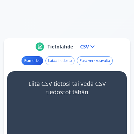
Tietolähde
CSV
Esimerkki
Lataa tiedosto
Pura verkkosivulta
Liitä CSV tietosi tai vedä CSV
tiedostot tähän