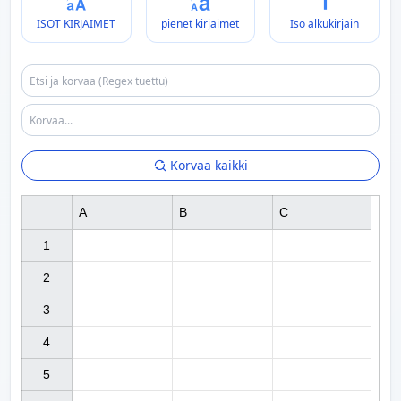
ISOT KIRJAIMET
pienet kirjaimet
Iso alkukirjain
Korvaa kaikki
A
B
C
1

2

3

4

5
