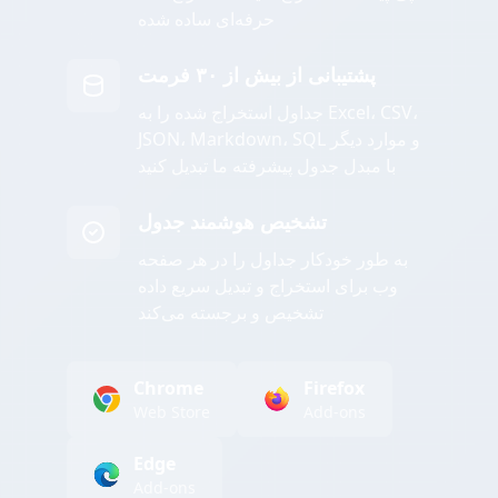
حرفه‌ای ساده شده
پشتیبانی از بیش از ۳۰ فرمت
جداول استخراج شده را به Excel، CSV،
JSON، Markdown، SQL و موارد دیگر
با مبدل جدول پیشرفته ما تبدیل کنید
تشخیص هوشمند جدول
به طور خودکار جداول را در هر صفحه
وب برای استخراج و تبدیل سریع داده
تشخیص و برجسته می‌کند
Chrome
Firefox
Web Store
Add-ons
Edge
Add-ons