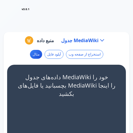
v3.0.1
جدول MediaWiki
منبع داده
استخراج از صفحه وب
آپلود فایل
مثال
داده‌های جدول MediaWiki خود را
بچسبانید یا فایل‌های MediaWiki را اینجا
بکشید