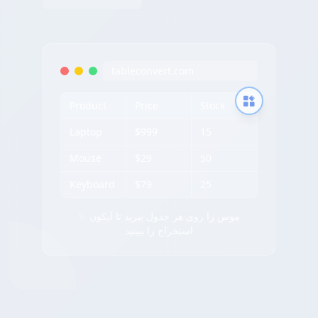
tableconvert.com
Product
Price
Stock
Laptop
$999
15
Mouse
$29
50
Keyboard
$79
25
✨ موس را روی هر جدول ببرید تا آیکون
استخراج را ببینید