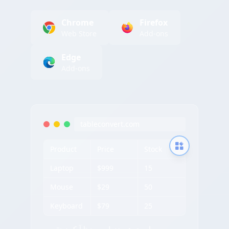
Chrome
Firefox
Web Store
Add-ons
Edge
Add-ons
tableconvert.com
Product
Price
Stock
Laptop
$999
15
Mouse
$29
50
Keyboard
$79
25
✨ موس را روی هر جدول ببرید تا آیکون