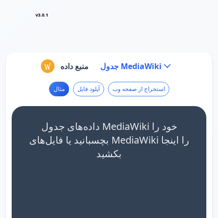
v3.0.1
جدول MediaWiki
منبع داده
استخراج از صفحه وب
آپلود فایل
مثال
داده‌های جدول MediaWiki خود را
بچسبانید یا فایل‌های MediaWiki را اینجا
بکشید