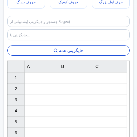
حرف اول بزرگ
حروف کوچک
حروف بزرگ
جایگزینی همه
A
B
C
1

2

3

4

5

6
