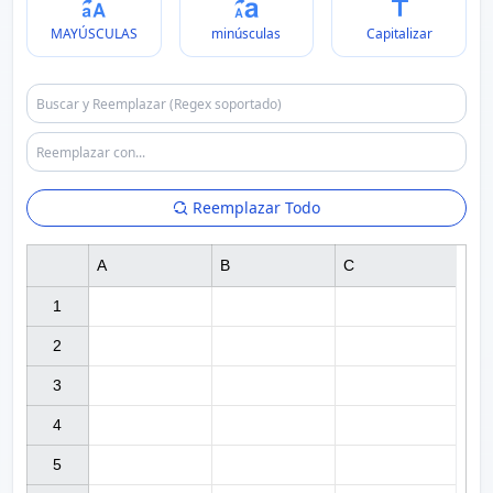
MAYÚSCULAS
minúsculas
Capitalizar
Reemplazar Todo
A
B
C
1

2

3

4

5
