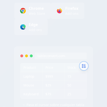
Chrome
Firefox
Web Store
Add-ons
Edge
Add-ons
tableconvert.com
Product
Price
Stock
Laptop
$999
15
Mouse
$29
50
Keyboard
$79
25
✨ Pasa el cursor sobre cualquier tabla