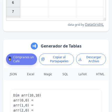
6

7

DataGridXL
data grid by
Generador de Tablas
Cómpranos un
Copiar al
Descargar
Café
Portapapeles
Archivo
JSON
Excel
Magic
SQL
LaTeX
HTML