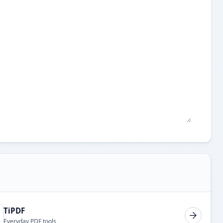
TiPDF
Everyday PDF tools