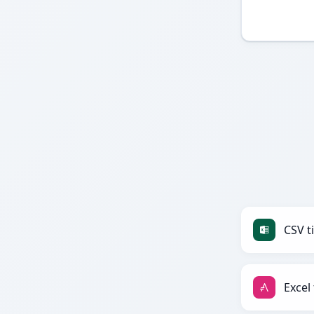
CSV ti
Excel 