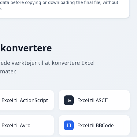
data before copying or downloading the final file, without
e.
L-konvertere
rede værktøjer til at konvertere Excel
rmater.
Excel til ActionScript
Excel til ASCII
Excel til Avro
Excel til BBCode