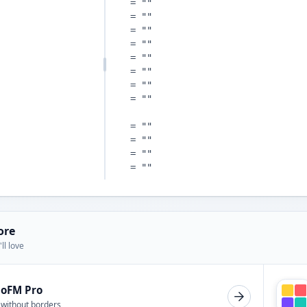
ore
ll love
ioFM Pro
 without borders