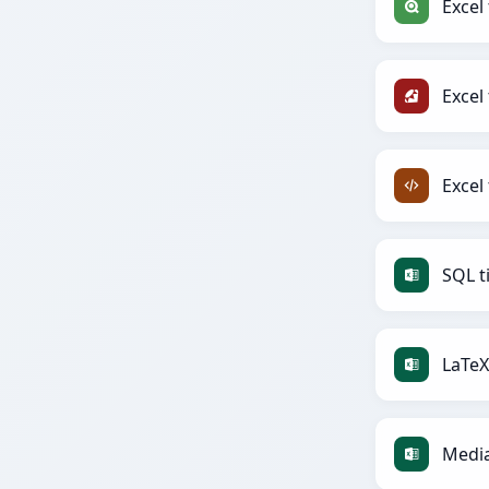
Excel 
Excel 
Excel 
SQL ti
LaTeX 
Media