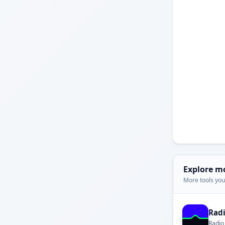
Explore m
More tools you'
Rad
Radio