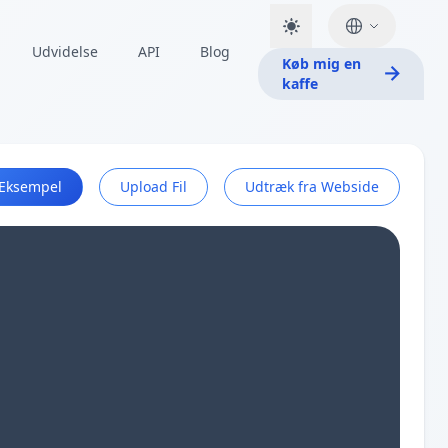
Udvidelse
API
Blog
Køb mig en
kaffe
Eksempel
Upload Fil
Udtræk fra Webside