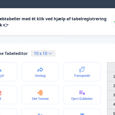
btabeller med ét klik ved hjælp af tabelregistrering
k 👉
ne Tabeleditor
10
x
10
ryd
Gentag
Transponér
1
2
3
d
Slet Tomme
Fjern Dubletter
4
5