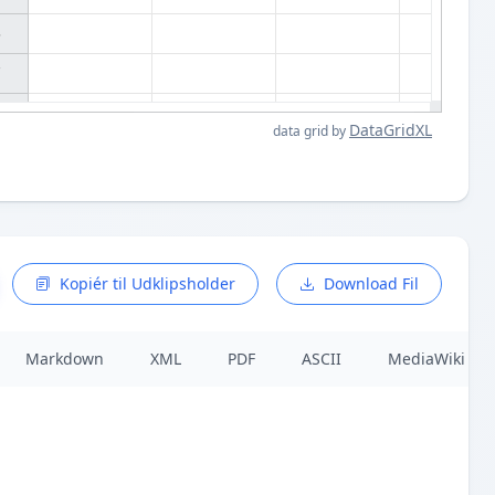




DataGridXL
data grid by
Kopiér til Udklipsholder
Download Fil
Markdown
XML
PDF
ASCII
MediaWiki