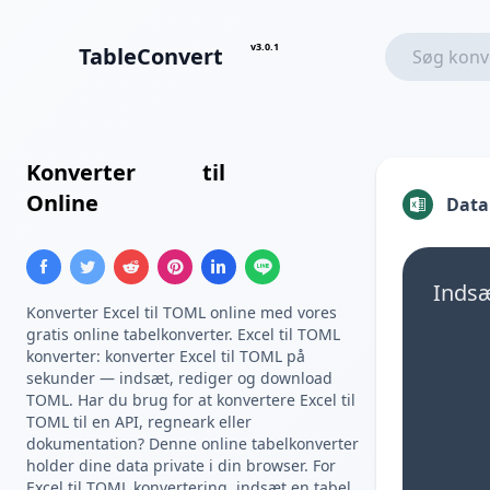
v3.0.1
TableConvert
Konverter
Excel
til
TOML
Online
Data
Indsæt
Konverter Excel til TOML online med vores
gratis online tabelkonverter. Excel til TOML
konverter: konverter Excel til TOML på
sekunder — indsæt, rediger og download
TOML. Har du brug for at konvertere Excel til
TOML til en API, regneark eller
dokumentation? Denne online tabelkonverter
holder dine data private i din browser. For
Excel til TOML konvertering, indsæt en tabel,