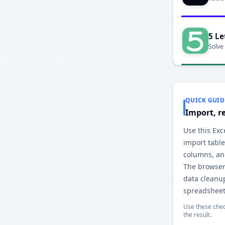
5 Le
Solve
QUICK GUID
Import, r
Use this Exc
import table
columns, an
The browser
data cleanu
spreadsheet
Use these chec
the result.