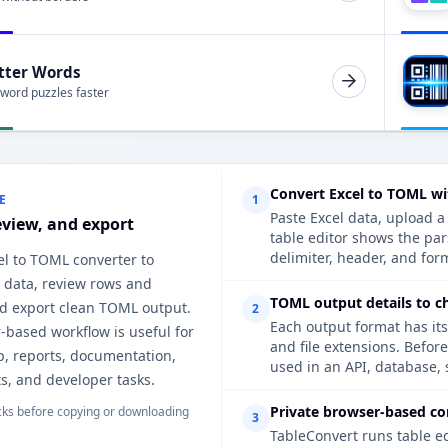
tter Words
 word puzzles faster
Convert Excel to TOML wi
E
1
Paste Excel data, upload a
eview, and export
table editor shows the pa
delimiter, header, and form
el to TOML converter to
 data, review rows and
TOML output details to c
d export clean TOML output.
2
Each output format has its
-based workflow is useful for
and file extensions. Befor
p, reports, documentation,
used in an API, database, 
s, and developer tasks.
Private browser-based co
ks before copying or downloading
3
TableConvert runs table e