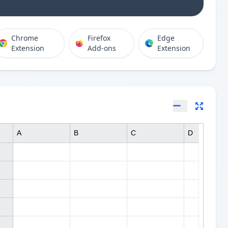
Chrome
Firefox
Edge
Extension
Add-ons
Extension
A
B
C
D









