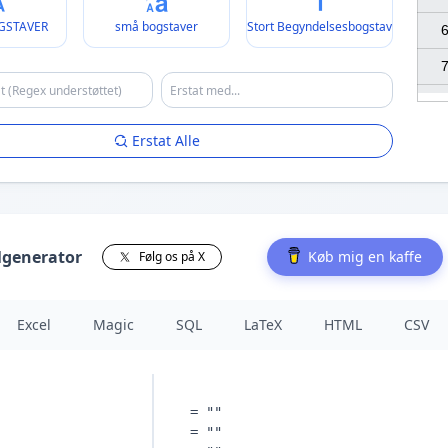
GSTAVER
små bogstaver
Stort Begyndelsesbogstav
6
7
Erstat Alle
lgenerator
Køb mig en kaffe
Følg os på X
Excel
Magic
SQL
LaTeX
HTML
CSV