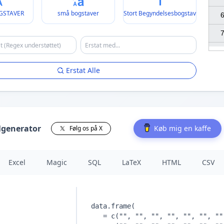
GSTAVER
små bogstaver
Stort Begyndelsesbogstav
6
7
Erstat Alle
lgenerator
Køb mig en kaffe
Følg os på X
Excel
Magic
SQL
LaTeX
HTML
CSV