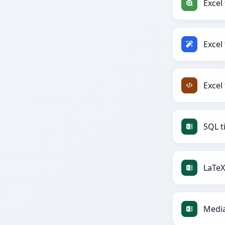
Excel 
Excel 
Excel 
SQL ti
LaTeX 
Media