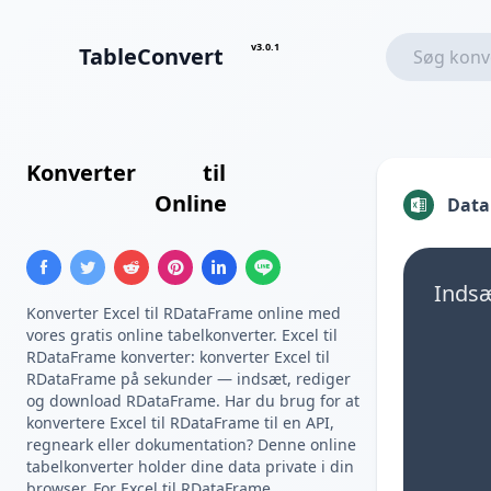
v3.0.1
TableConvert
Konverter
Excel
til
R
DataFrame
Online
Data
Indsæt
Konverter Excel til RDataFrame online med
vores gratis online tabelkonverter. Excel til
RDataFrame konverter: konverter Excel til
RDataFrame på sekunder — indsæt, rediger
og download RDataFrame. Har du brug for at
konvertere Excel til RDataFrame til en API,
regneark eller dokumentation? Denne online
tabelkonverter holder dine data private i din
browser. For Excel til RDataFrame