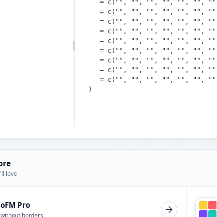
ore
ll love
ioFM Pro
 without borders