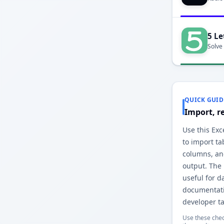
5 Le
Solve
QUICK GUID
Import, r
Use this Exc
to import ta
columns, an
output. The
useful for d
documentati
developer ta
Use these chec