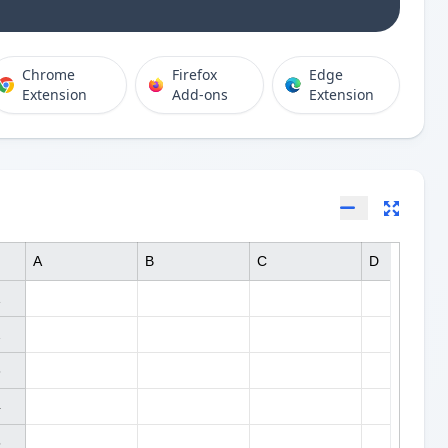
Chrome
Firefox
Edge
Extension
Add-ons
Extension
A
B
C
D









