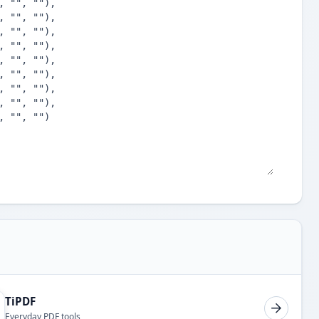
TiPDF
Everyday PDF tools