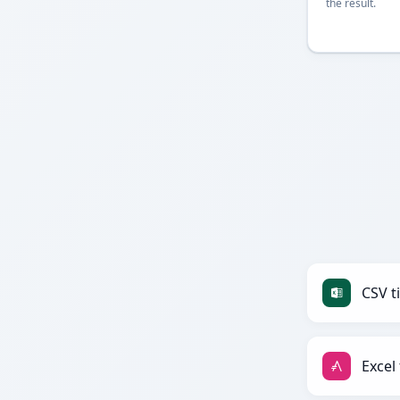
the result.
CSV ti
Excel 