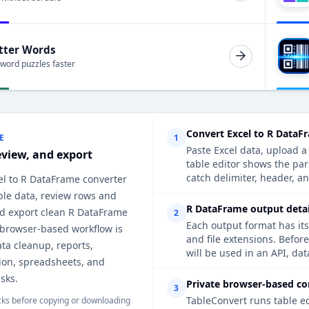
tter Words
 word puzzles faster
Convert Excel to R DataF
E
1
Paste Excel data, upload a
eview, and export
table editor shows the pa
catch delimiter, header, an
el to R DataFrame converter
ble data, review rows and
R DataFrame output detai
d export clean R DataFrame
2
Each output format has its
 browser-based workflow is
and file extensions. Befor
ata cleanup, reports,
will be used in an API, da
on, spreadsheets, and
sks.
Private browser-based co
3
TableConvert runs table e
ks before copying or downloading