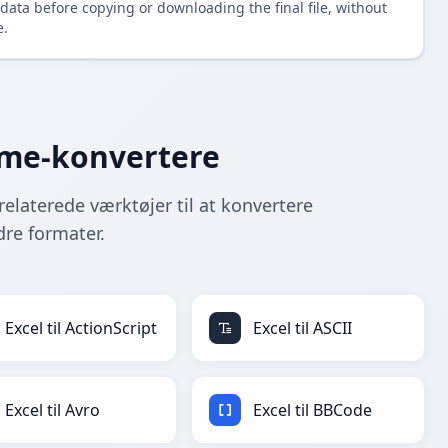
data before copying or downloading the final file, without
e.
rame-konvertere
relaterede værktøjer til at konvertere
dre formater.
Excel til ActionScript
Excel til ASCII
Excel til Avro
Excel til BBCode