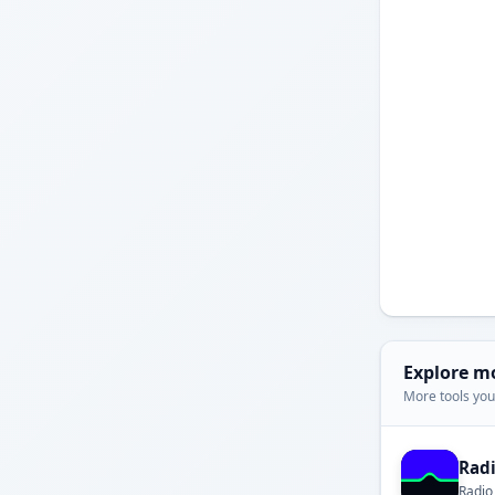
Explore m
More tools you'
Rad
Radio