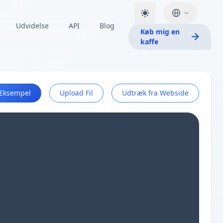
Udvidelse
API
Blog
Køb mig en
kaffe
Eksempel
Upload Fil
Udtræk fra Webside