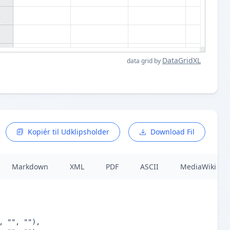




DataGridXL
data grid by
Kopiér til Udklipsholder
Download Fil
Markdown
XML
PDF
ASCII
MediaWiki