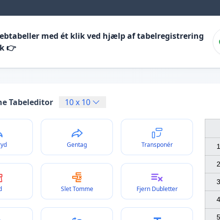
btabeller med ét klik ved hjælp af tabelregistrering
k 👉
ne Tabeleditor
10
x
10
ryd
Gentag
Transponér
1
2
3
d
Slet Tomme
Fjern Dubletter
4
5