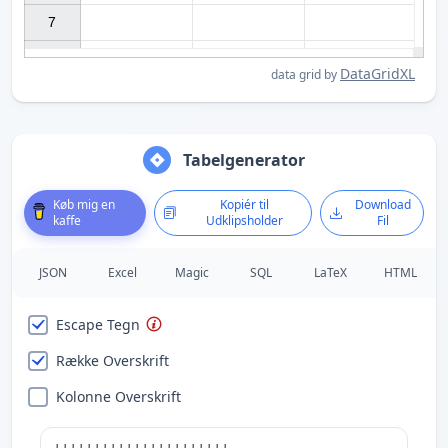
7

DataGridXL
data grid by
Tabelgenerator
Køb mig en
Kopiér til
Download
kaffe
Udklipsholder
Fil
JSON
Excel
Magic
SQL
LaTeX
HTML
Escape Tegn
Række Overskrift
Kolonne Overskrift