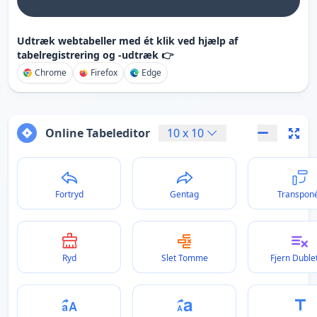
Udtræk webtabeller med ét klik ved hjælp af
tabelregistrering og -udtræk 👉
Chrome
Firefox
Edge
Online Tabeleditor
10
x
10
Fortryd
Gentag
Transpon
Ryd
Slet Tomme
Fjern Duble