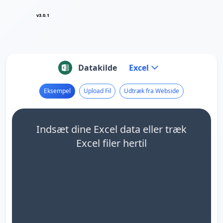
v3.0.1
Datakilde
Excel
Eksempel
Upload Fil
Udtræk fra Webside
Indsæt dine Excel data eller træk
Excel filer hertil