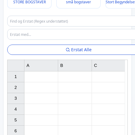
STORE BOGSTAVER
små bogstaver
Stort Begyndelse
Erstat Alle
A
B
C
1

2

3

4

5

6
