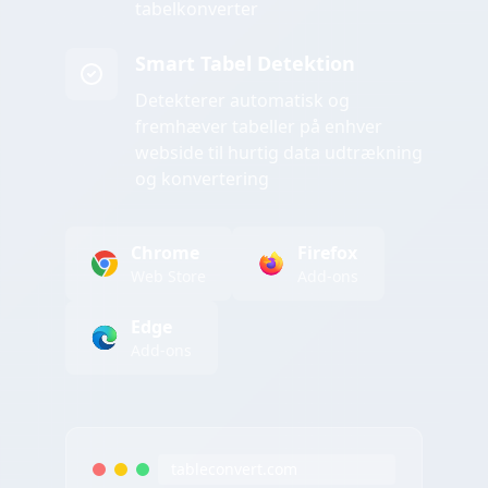
tabelkonverter
Smart Tabel Detektion
Detekterer automatisk og
fremhæver tabeller på enhver
webside til hurtig data udtrækning
og konvertering
Chrome
Firefox
Web Store
Add-ons
Edge
Add-ons
tableconvert.com