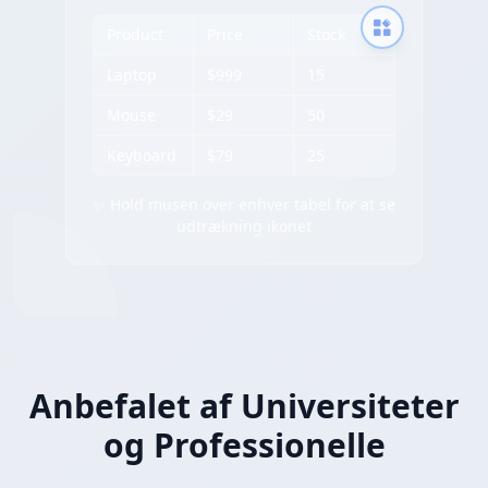
Product
Price
Stock
Laptop
$999
15
Mouse
$29
50
Keyboard
$79
25
✨ Hold musen over enhver tabel for at se
udtrækning ikonet
Anbefalet af Universiteter
og Professionelle