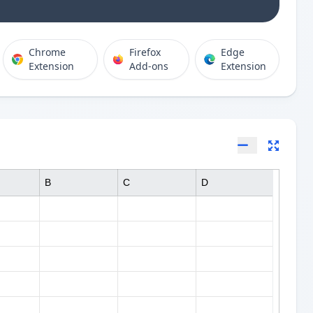
Chrome
Firefox
Edge
Extension
Add-ons
Extension
B
C
D