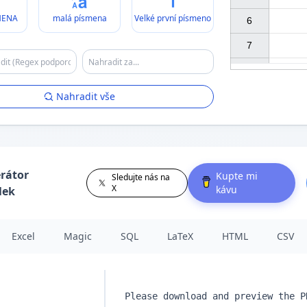
MENA
malá písmena
Velké první písmeno
6

7

Nahradit vše
rátor
Kupte mi
Sledujte nás na
X
kávu
lek
Excel
Magic
SQL
LaTeX
HTML
CSV