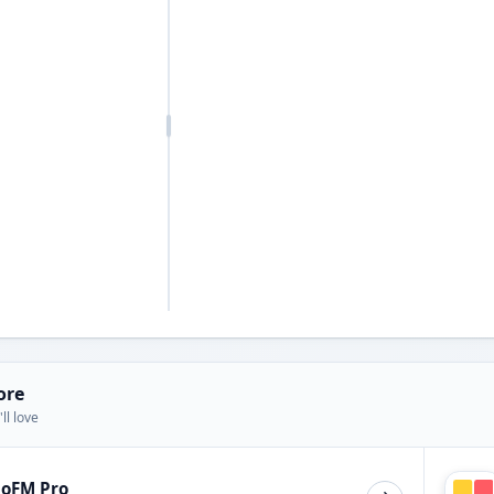
ore
ll love
ioFM Pro