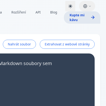
ka
Rozšíření
API
Blog
Kupte mi
kávu
Nahrát soubor
Extrahovat z webové stránky
e Markdown soubory sem