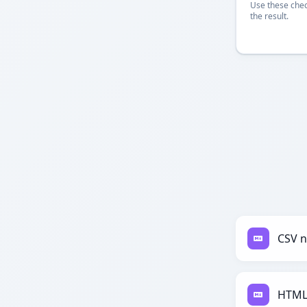
Use these chec
the result.
CSV 
HTML