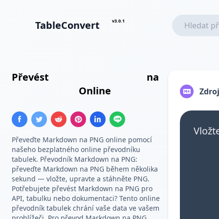
v3.0.1
TableConvert
Převést
Markdown Tabulka
na
PNG Obrázek
Online
Zdroj
Vložt
Převeďte Markdown na PNG online pomocí
našeho bezplatného online převodníku
tabulek. Převodník Markdown na PNG:
převeďte Markdown na PNG během několika
sekund — vložte, upravte a stáhněte PNG.
Potřebujete převést Markdown na PNG pro
API, tabulku nebo dokumentaci? Tento online
převodník tabulek chrání vaše data ve vašem
prohlížeči. Pro převod Markdown na PNG