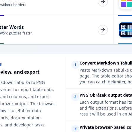
 without borders
tter Words
 word puzzles faster
Convert Markdown Tabulk
E
1
Paste Markdown Tabulka dat
eview, and export
page. The table editor sh
you can catch delimiter, h
rkdown Tabulka to PNG
erter to import table data,
PNG Obrázek output detai
 and columns, and export
2
Each output format has its
brázek output. The browser-
and file extensions. Befo
ow is useful for data
result will be used in an A
ports, documentation,
s, and developer tasks.
Private browser-based co
3