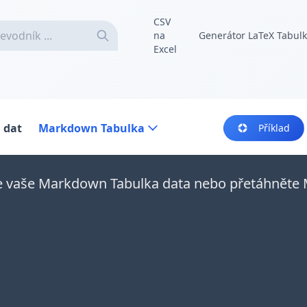
CSV
na
Generátor LaTeX Tabul
Excel
 dat
Markdown Tabulka
Příklad
e vaše Markdown Tabulka data nebo přetáhnět