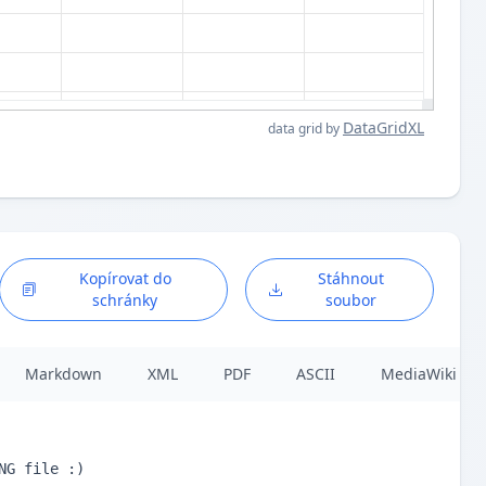
DataGridXL
data grid by
Kopírovat do
Stáhnout
schránky
soubor
Markdown
XML
PDF
ASCII
MediaWiki