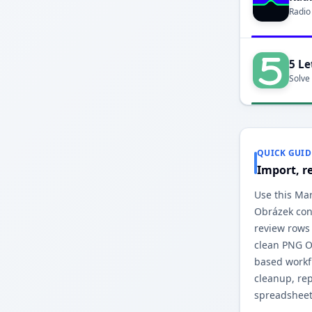
Radio
5 Le
Solve
QUICK GUID
Import, r
Use this Ma
Obrázek conv
review rows
clean PNG O
based workfl
cleanup, re
spreadsheet