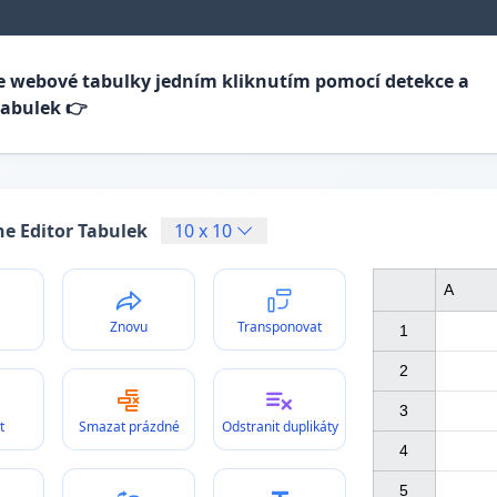
e webové tabulky jedním kliknutím pomocí detekce a
tabulek 👉
ne Editor Tabulek
10
x
10
A
Znovu
Transponovat
1

2

3

t
Smazat prázdné
Odstranit duplikáty
4

5
