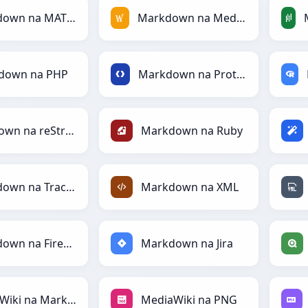
Markdown na MATLAB
Markdown na MediaWiki
down na PHP
Markdown na Protobuf
Markdown na reStructuredText
Markdown na Ruby
Markdown na TracWiki
Markdown na XML
Markdown na Firebase
Markdown na Jira
MediaWiki na Markdown
MediaWiki na PNG