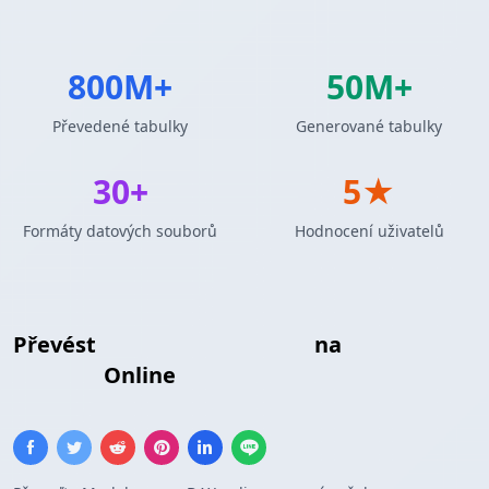
800M+
50M+
Převedené tabulky
Generované tabulky
30+
5★
Formáty datových souborů
Hodnocení uživatelů
Převést
Markdown Tabulka
na
DAX
Tabulka
Online