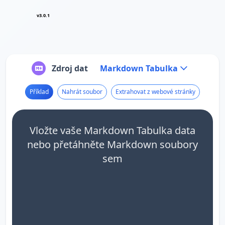
v3.0.1
Zdroj dat
Markdown Tabulka
Příklad
Nahrát soubor
Extrahovat z webové stránky
Vložte vaše Markdown Tabulka data
nebo přetáhněte Markdown soubory
sem