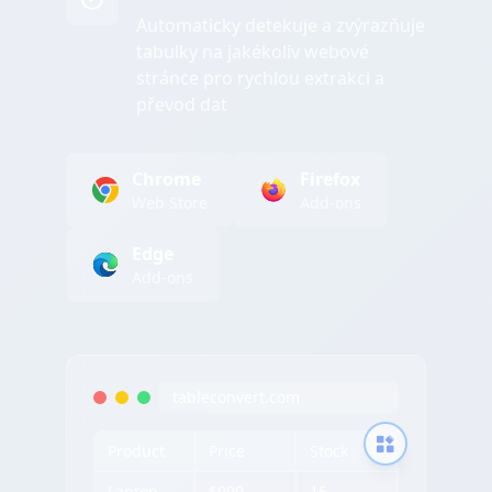
Automaticky detekuje a zvýrazňuje
tabulky na jakékoliv webové
stránce pro rychlou extrakci a
převod dat
Chrome
Firefox
Web Store
Add-ons
Edge
Add-ons
tableconvert.com
Product
Price
Stock
Laptop
$999
15