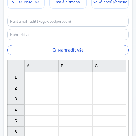
VELKÁ PÍSMENA
malá písmena
Velké první písmeno
Nahradit vše
A
B
C
1

2

3

4

5

6
