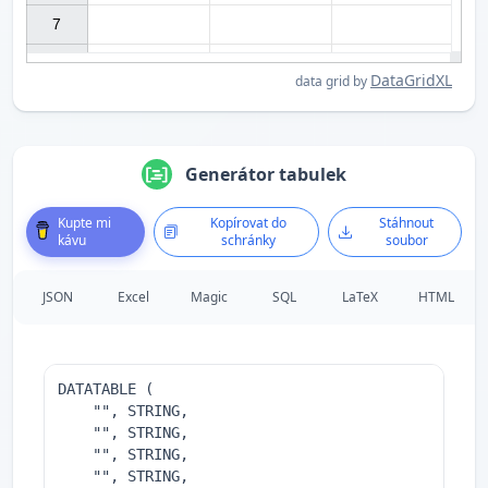
7

DataGridXL
data grid by
Generátor tabulek
Kupte mi
Kopírovat do
Stáhnout
kávu
schránky
soubor
JSON
Excel
Magic
SQL
LaTeX
HTML