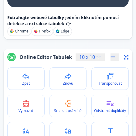
Extrahujte webové tabulky jedním kliknutím pomocí
detekce a extrakce tabulek 👉
Chrome
Firefox
Edge
Online Editor Tabulek
10
x
10
Zpět
Znovu
Transponovat
Vymazat
Smazat prázdné
Odstranit duplikáty