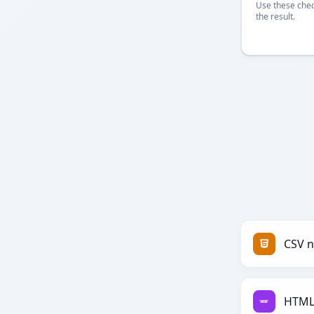
Use these chec
the result.
CSV 
HTML