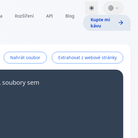
ka
Rozšíření
API
Blog
Kupte mi
kávu
Nahrát soubor
Extrahovat z webové stránky
L soubory sem