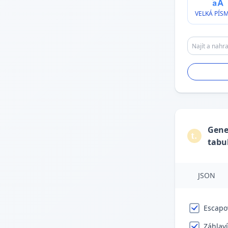
VELKÁ PÍS
Gene
tabu
JSON
Escapo
Záhlav