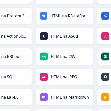
 na Protobuf
HTML na RDataFrame
HTML na ActionScript
HTML na ASCII
 na BBCode
HTML na CSV
 na SQL
HTML na JPEG
 na LaTeX
HTML na Markdown