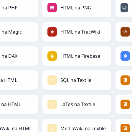
 na PHP
HTML na PNG
 na Magic
HTML na TracWiki
 na DAX
HTML na Firebase
na HTML
SQL na Textile
X na HTML
LaTeX na Textile
aWiki na HTML
MediaWiki na Textile