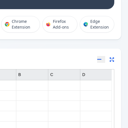
Chrome
Firefox
Edge
Extension
Add-ons
Extension
B
C
D