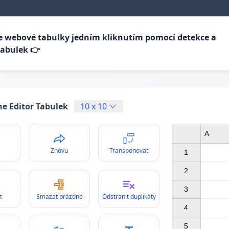
e webové tabulky jedním kliknutím pomocí detekce a
tabulek 👉
ne Editor Tabulek
10
x
10
A
Znovu
Transponovat
1

2

3

t
Smazat prázdné
Odstranit duplikáty
4

5
