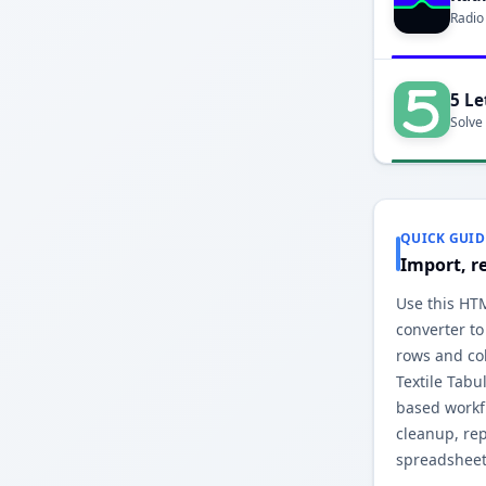
Radio
5 Le
Solve
QUICK GUID
Import, r
Use this HTM
converter to
rows and co
Textile Tabu
based workfl
cleanup, re
spreadsheet