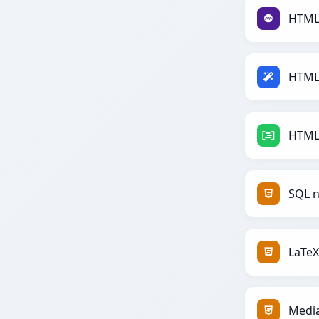
HTML
HTML
HTML
SQL 
LaTe
Medi