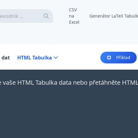
CSV
na
Generátor LaTeX Tabul
Excel
 dat
HTML Tabulka
Příklad
e vaše HTML Tabulka data nebo přetáhněte HTM