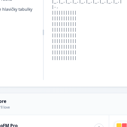
 hlavičky tabulky
ore
ll love
ioFM Pro