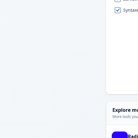
Syntaxe
Explore m
More tools you'
Rad