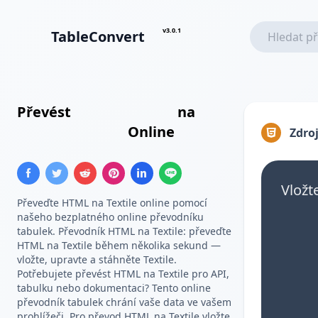
v3.0.1
TableConvert
Převést
HTML Tabulka
na
Textile Tabulka
Online
Zdroj
Vložt
Převeďte HTML na Textile online pomocí
našeho bezplatného online převodníku
tabulek. Převodník HTML na Textile: převeďte
HTML na Textile během několika sekund —
vložte, upravte a stáhněte Textile.
Potřebujete převést HTML na Textile pro API,
tabulku nebo dokumentaci? Tento online
převodník tabulek chrání vaše data ve vašem
prohlížeči. Pro převod HTML na Textile vložte