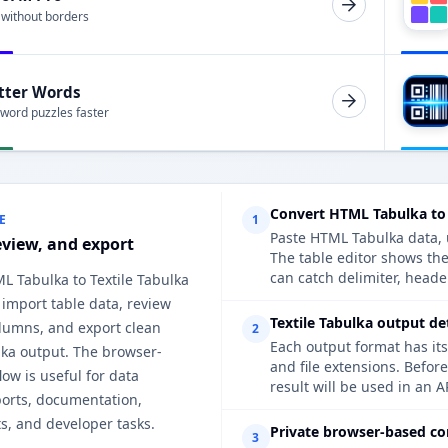
 without borders
tter Words
 word puzzles faster
Convert HTML Tabulka to 
E
1
Paste HTML Tabulka data, u
eview, and export
The table editor shows the
can catch delimiter, heade
L Tabulka to Textile Tabulka
 import table data, review
Textile Tabulka output de
lumns, and export clean
2
Each output format has its
lka output. The browser-
and file extensions. Befor
ow is useful for data
result will be used in an A
ports, documentation,
s, and developer tasks.
Private browser-based co
3