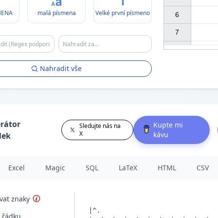
MENA
malá písmena
Velké první písmeno
6

7

Nahradit vše
rátor
Kupte mi
Sledujte nás na
X
kávu
lek
Excel
Magic
SQL
LaTeX
HTML
CSV
vat znaky
í řádku