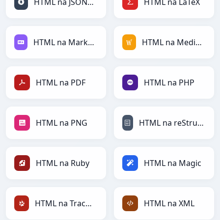
HTML na JSONLines
HTML na LaTeX
HTML na Markdown
HTML na MediaWiki
HTML na PDF
HTML na PHP
HTML na PNG
HTML na reStructuredText
HTML na Ruby
HTML na Magic
HTML na TracWiki
HTML na XML