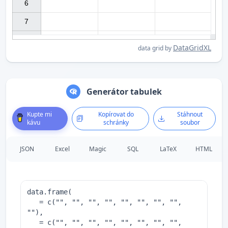
6

7

DataGridXL
data grid by
Generátor tabulek
Kupte mi
Kopírovat do
Stáhnout
kávu
schránky
soubor
JSON
Excel
Magic
SQL
LaTeX
HTML