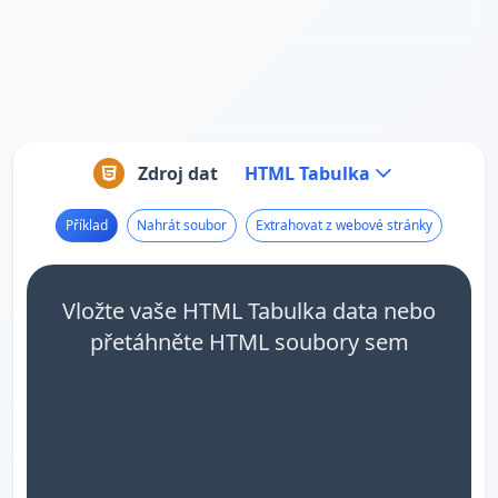
Zdroj dat
HTML Tabulka
Příklad
Nahrát soubor
Extrahovat z webové stránky
Vložte vaše HTML Tabulka data nebo
přetáhněte HTML soubory sem