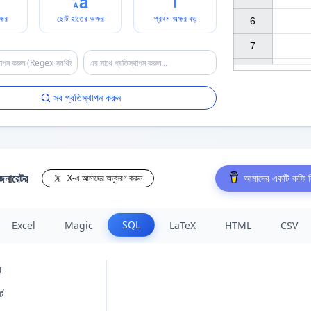
্ষর
ছোট হাতের অক্ষর
প্রথম অক্ষর বড়
6

7

সব প্রতিস্থাপন করুন
েনারেটর
আমাদের একটি কফি ক
X-এ আমাদের অনুসরণ করুন
SQL
Excel
Magic
LaTeX
HTML
CSV
ি
্ট