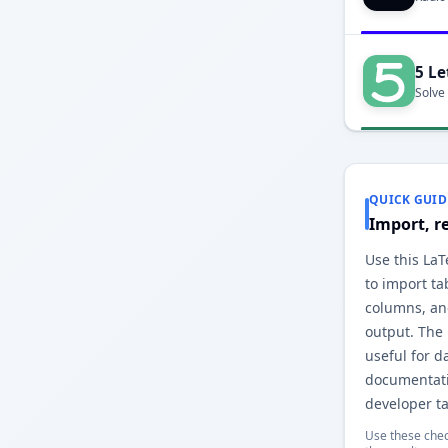
5 Le
Solve
QUICK GUID
Import, r
Use this LaTe
to import ta
columns, and
output. The
useful for d
documentati
developer ta
Use these chec