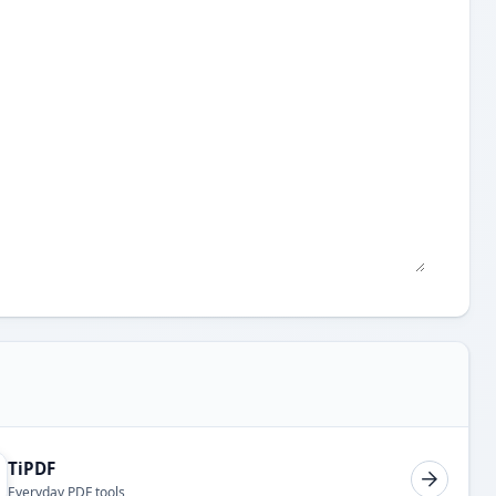
TiPDF
Everyday PDF tools