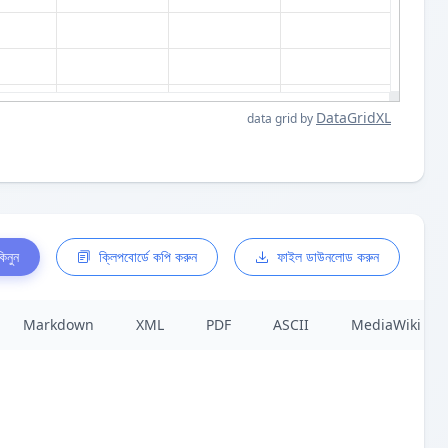
DataGridXL
data grid by
িনুন
ক্লিপবোর্ডে কপি করুন
ফাইল ডাউনলোড করুন
Markdown
XML
PDF
ASCII
MediaWiki