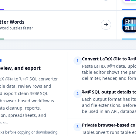
tter Words
 word puzzles faster
Convert LaTeX টেবিল to ইনসা
E
1
Paste LaTeX টেবিল data, upl
eview, and export
table editor shows the par
delimiter, header, and form
X টেবিল to ইনসার্ট SQL converter
ble data, review rows and
ইনসার্ট SQL output details 
 export clean ইনসার্ট SQL
2
Each output format has its
 browser-based workflow is
and file extensions. Before
ata cleanup, reports,
be used in an API, databas
on, spreadsheets, and
sks.
Private browser-based co
3
TableConvert runs table e
ks before copying or downloading