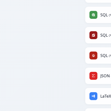
SQL থ
SQL থ
SQL থ
JSON 
LaTeX