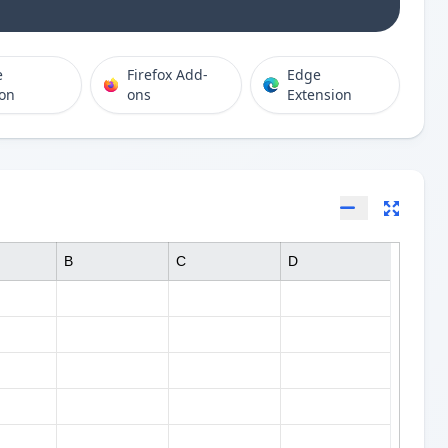
e
Firefox Add-
Edge
ion
ons
Extension
B
C
D