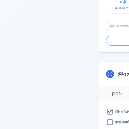
বড় হাতের অক
টেবিল জ
JSON
টেবিল তৈর
ব্যাচ ইনসার