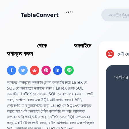
v3.0.1
TableConvert
LaTeX টেবিল
থেকে
ইনসার্ট SQL
অনলাইনে
রূপান্তর করুন
ডেটা সো
আপনার 
আমাদের বিনামূল্যে অনলাইন টেবিল কনভার্টার দিয়ে LaTeX কে
SQL-তে অনলাইনে রূপান্তর করুন। LaTeX থেকে SQL
কনভার্টার: LaTeX কে সেকেন্ডে SQL-তে রূপান্তর করুন — পেস্ট
করুন, সম্পাদনা করুন এবং SQL ডাউনলোড করুন। API,
স্প্রেডশীট বা ডকুমেন্টেশনের জন্য LaTeX কে SQL-তে রূপান্তর
করতে হবে? এই অনলাইন টেবিল কনভার্টার আপনার ব্রাউজারে
আপনার ডেটা প্রাইভেট রাখে। LaTeX থেকে SQL রূপান্তরের
জন্য, একটি টেবিল পেস্ট করুন, ফাইল আপলোড করুন এবং পরিষ্কার
SQL আউটপুট কপি করুন। LaTeX কে SQL-তে