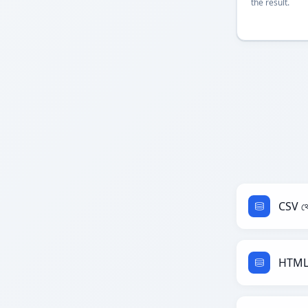
the result.
CSV থ
HTML 