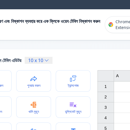
ণ এবং নিষ্কাশন ব্যবহার করে এক ক্লিকে ওয়েব টেবিল নিষ্কাশন করুন
Chrom
Extens
 টেবিল এডিটর
10
x
10
A
িরুন
পুনরায় করুন
ট্রান্সপোজ
1

2

3

ুন
খালি মুছুন
ডুপ্লিকেট মুছুন
4

5
