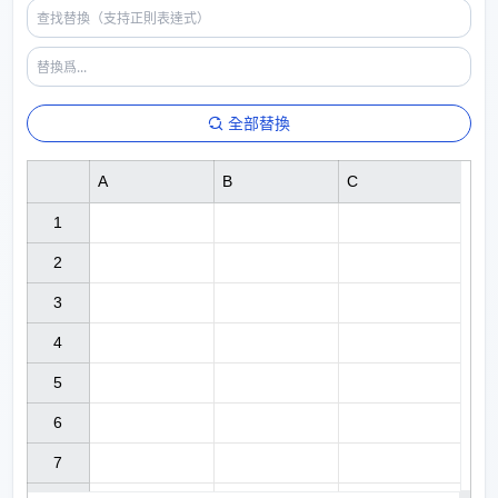
全部替換
A
B
C
1

2

3

4

5

6

7
