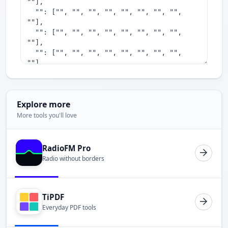
Explore more
More tools you'll love
RadioFM Pro
Radio without borders
TiPDF
Everyday PDF tools