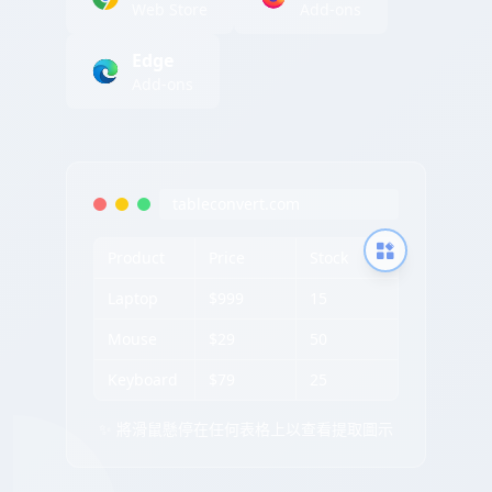
Web Store
Add-ons
Edge
Add-ons
tableconvert.com
Product
Price
Stock
Laptop
$999
15
Mouse
$29
50
Keyboard
$79
25
✨ 將滑鼠懸停在任何表格上以查看提取圖示