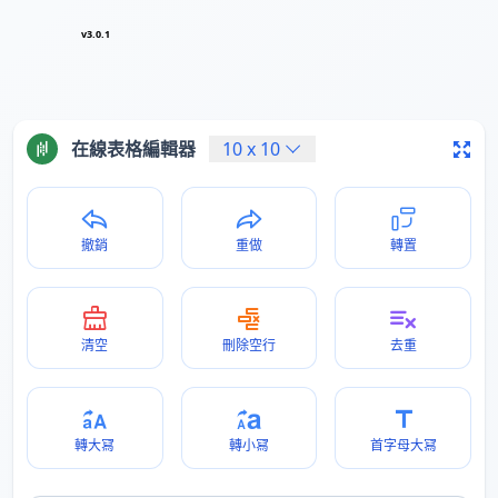
v3.0.1
在線表格編輯器
10
x
10
撤銷
重做
轉置
清空
刪除空行
去重
轉大冩
轉小冩
首字母大冩