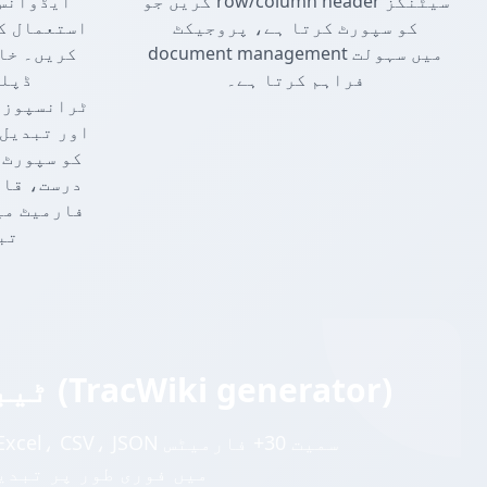
کریں جو row/column header سیٹنگز
ایڈوانس 
کو سپورٹ کرتا ہے، پروجیکٹ
استعمال ک
document management میں سہولت
کریں۔ خا
فراہم کرتا ہے۔
ڈپلی
ٹرانسپوزی
اور تبدیل،
کو سپورٹ 
درست، قاب
تب
ٹیبل کی شناخت اور نکالنے کی توسیع (TracWiki generator)
میں فوری طور پر تبدی