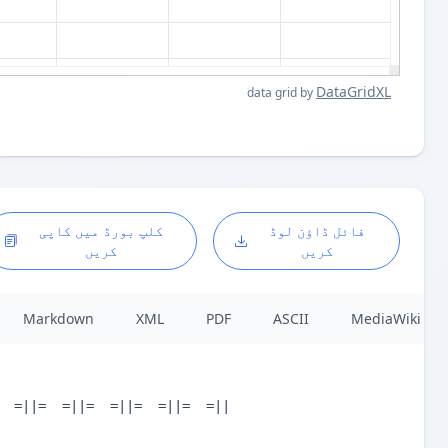
DataGridXL
data grid by
فائل ڈاؤن لوڈ
کلپ بورڈ میں کاپی
کریں
کریں
Markdown
XML
PDF
ASCII
MediaWiki