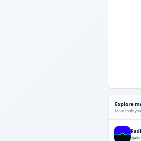
Explore m
More tools you'
Rad
Radio