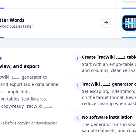
tter Words
 word puzzles faster
tables onlin
E
1
Start with an empty table o
eview, and export
is TracWiki
ل generator options
, and export table data online.
2
Set escaping, indentation,
for sample data,
on the target form ٹیبل helps
n tables, test fixtures,
reduce cleanup when pasti
 and copy-ready TracWiki
No software installation
3
ks before copying or downloading
The generator runs in your
sample datasets, and copy