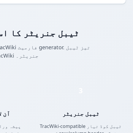
TracWiki ٹیبل جنریٹر 
جنریشن اور برآمد کے لیے TracWiki جنریٹر۔
3
ٹیبل جنریٹر
آن ل
TracWiki-compatible ٹیبل کوڈ تیار
پیشہ ورا