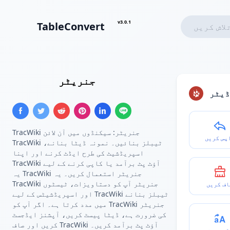
v3.0.1
TableConvert
TracWiki ٹیبل
جنریٹر
ڈیٹر
TracWiki جنریٹر: سیکنڈوں میں آن لائن
پس کریں
TracWiki ٹیبلز بنائیں۔ نمونہ ڈیٹا بنانے،
اسپریڈشیٹ کی طرح ایڈٹ کرنے اور اپنا
TracWiki آؤٹ پٹ برآمد یا کاپی کرنے کے لیے
یہ TracWiki جنریٹر استعمال کریں۔ یہ
TracWiki جنریٹر آپ کو دستاویزات، ٹیسٹوں
اف کریں
اور اسپریڈشیٹس کے لیے TracWiki ٹیبلز بنانے
میں مدد کرتا ہے۔ اگر آپ کو TracWiki جنریٹر
کی ضرورت ہے، ڈیٹا پیسٹ کریں، آپشنز ایڈجسٹ
کریں اور صاف TracWiki آؤٹ پٹ برآمد کریں۔