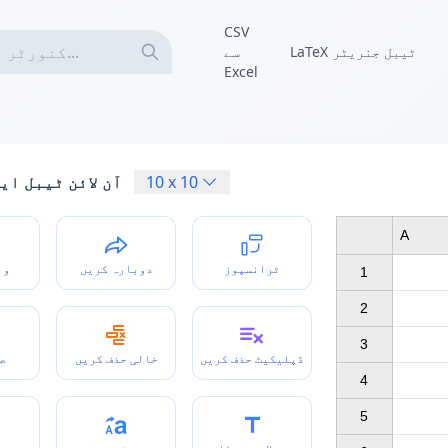
CSV
LaTeX ٹیبل جنریٹر
سے
Excel
10
x
10
آن لائن ٹیبل ای
A
ٹرانسپوز
دوبارہ کریں
وا
1

2

3

ڈپلیکیٹ حذف کریں
خالی حذف کریں
ص
4

5
