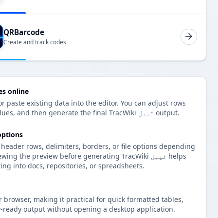
QRBarcode
Create and track codes
Create TracWiki ٹیبل e
r paste existing data into the editor. You can adjust rows
and columns, clean cell values, and then generate the final TracWiki ٹیبل output.
TracWiki ٹیب
 header rows, delimiters, borders, or file options depending
at. Reviewing the preview before generating TracWiki
ng into docs, repositories, or spreadsheets.
 browser, making it practical for quick formatted tables,
-ready output without opening a desktop application.