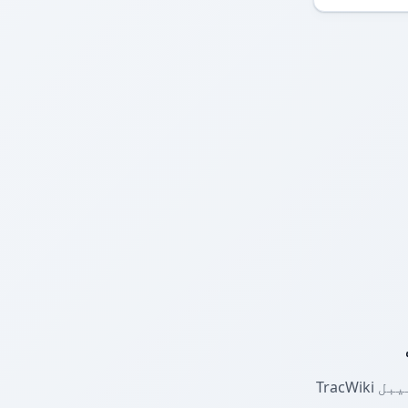
TracWiki فائلیں اپ لوڈ کریں یا ٹیبل