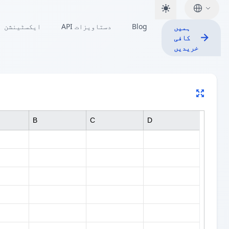
Blog
API دستاویزات
ایکسٹینشن
ہمیں
کافی
خریدیں
B
C
D