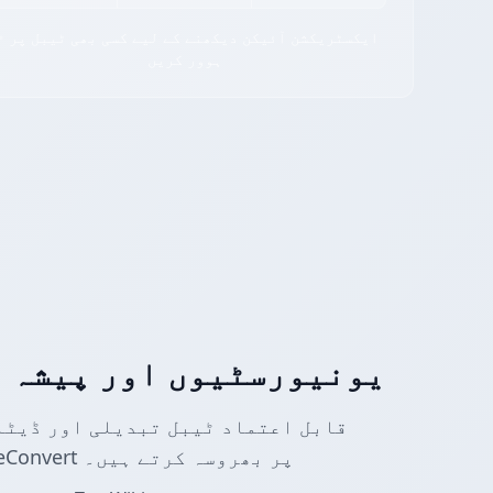
✨ ایکسٹریکشن آئیکن دیکھن
ہوور کریں
یونیورسٹیوں اور پیشہ و
قابل اعتماد ٹیبل تبدیلی اور ڈیٹا
اور ڈیولپمنٹ ٹیموں کے پیشہ ور افراد TableConvert پر بھروسہ کرتے ہیں۔