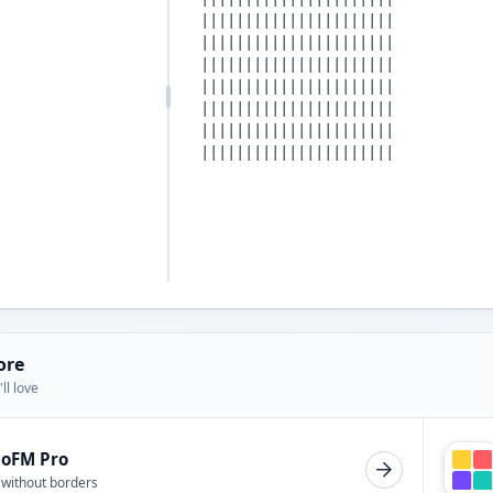
ore
ll love
ioFM Pro
 without borders