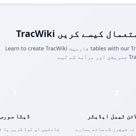
کا استعمال کیسے کریں
Learn to create TracWiki فارمیٹ tables with our TracWiki فارمیٹ generator. تیز ٹیبل
1
2
ائن ٹیبل ایڈیٹر
ڈیٹا سورس
نہ فیچرز کے ساتھ ہمارے