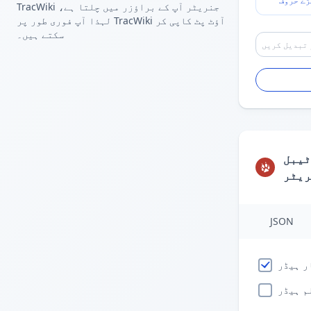
ڑے حروف
TracWiki جنریٹر آپ کے براؤزر میں چلتا ہے،
لہذا آپ فوری طور پر TracWiki آؤٹ پٹ کاپی کر
سکتے ہیں۔
ٹیبل
ریٹر
JSON
ر ہیڈر
م ہیڈر