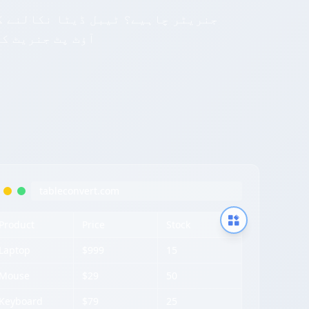
کریں، پھر یہاں TracWiki آؤٹ پٹ جن
tableconvert.com
Product
Price
Stock
Laptop
$999
15
Mouse
$29
50
Keyboard
$79
25