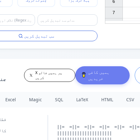
پہلا حرف بڑا
چھوٹے حروف
ب
6

7

سب تبدیل کریں
ہمیں کافی
X پر ہمیں فالو
کریں
خریدیں
جن
Excel
Magic
SQL
LaTeX
HTML
CSV
قطا
کال