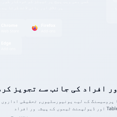
کسی بھی ویب پیج پر ٹیبلز کو خودکار طور
پر تلاش اور ہائی لائٹ کرتا ہے
ے کے لیے کسی بھی ٹیبل پر
Chrome
Firefox
Web Store
Add-ons
Edge
Add-ons
ر افراد کی جانب سے تجویز کرد
 پروسیسنگ کے لیے یونیورسٹیوں، تحقیقی اداروں