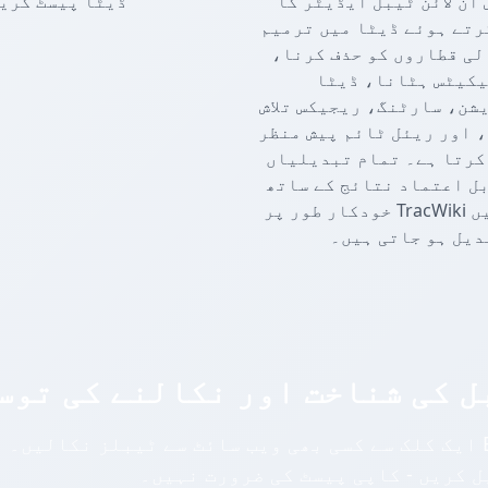
آن لائن ٹیبل ایڈیٹر کا
ڈیٹا پیسٹ کری
رتے ہوئے ڈیٹا میں ترمیم
لی قطاروں کو حذف کرنا،
کیٹس ہٹانا، ڈیٹا
شن، سارٹنگ، ریجیکس تلاش
 اور ریئل ٹائم پیش منظر
کرتا ہے۔ تمام تبدیلیاں
ل اعتماد نتائج کے ساتھ
خودکار طور پر TracWiki فارمیٹ میں
دیل ہو جاتی ہیں۔
ایک کلک سے کسی بھی ویب سائٹ سے ٹیبلز نکالیں۔ Excel، CSV، JSON سمیت 30+ فارمیٹس
ل کریں - کاپی پیسٹ کی ضرورت نہیں۔