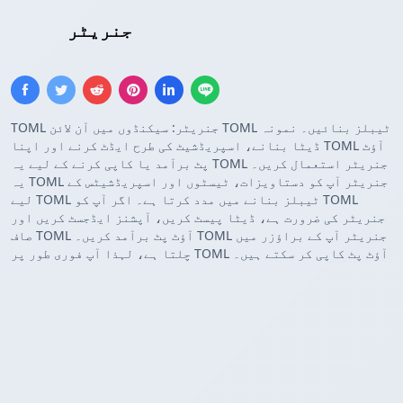
TOML کنفیگریشن
جنریٹر
TOML جنریٹر: سیکنڈوں میں آن لائن TOML ٹیبلز بنائیں۔ نمونہ
ڈیٹا بنانے، اسپریڈشیٹ کی طرح ایڈٹ کرنے اور اپنا TOML آؤٹ
پٹ برآمد یا کاپی کرنے کے لیے یہ TOML جنریٹر استعمال کریں۔
یہ TOML جنریٹر آپ کو دستاویزات، ٹیسٹوں اور اسپریڈشیٹس کے
لیے TOML ٹیبلز بنانے میں مدد کرتا ہے۔ اگر آپ کو TOML
جنریٹر کی ضرورت ہے، ڈیٹا پیسٹ کریں، آپشنز ایڈجسٹ کریں اور
صاف TOML آؤٹ پٹ برآمد کریں۔ TOML جنریٹر آپ کے براؤزر میں
چلتا ہے، لہذا آپ فوری طور پر TOML آؤٹ پٹ کاپی کر سکتے ہیں۔