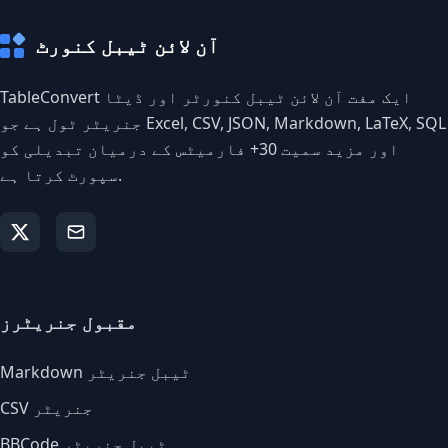
آن لائن ٹیبل کنورٹ
TableConvert ایک مفت آن لائن ٹیبل کنورٹر اور ڈیٹا
جنریٹر ٹول ہے جو Excel, CSV, JSON, Markdown, LaTeX, SQL
اور مزید سمیت 30+ فارمیٹس کے درمیان تبدیلی کو
سپورٹ کرتا ہے.
مقبول جنریٹرز
Markdown ٹیبل جنریٹر
CSV جنریٹر
BBCode ٹیبل جنریٹر