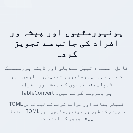
یونیورسٹیوں اور پیشہ ور
افراد کی جانب سے تجویز
کردہ
قابل اعتماد ٹیبل تبدیلی اور ڈیٹا پروسیسنگ
کے لیے یونیورسٹیوں، تحقیقی اداروں اور
ڈیولپمنٹ ٹیموں کے پیشہ ور افراد
TableConvert پر بھروسہ کرتے ہیں۔
TOML ٹیبلز بنانے اور برآمد کرنے کے لیے قابل
اعتماد TOML جنریٹر کے طور پر یونیورسٹیوں اور
پیشہ وروں کا اعتماد۔