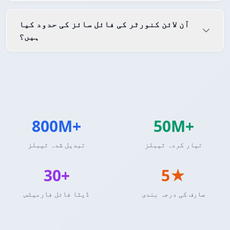
آن لائن کنورٹر کی فائل سائز کی حدود کیا
ہیں؟
800M+
50M+
تیار کردہ ٹیبلز
تبدیل شدہ ٹیبلز
30+
5★
صارف کی درجہ بندی
ڈیٹا فائل فارمیٹس