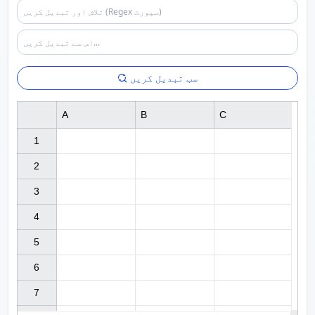
سب تبدیل کریں
A
B
C
1

2

3

4

5

6

7
