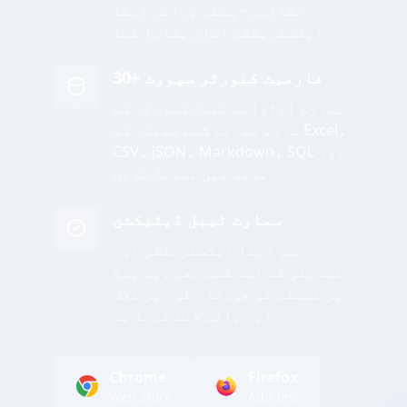
نکالیں - پیشہ ورانہ ڈیٹا
ایکسٹریکشن آسان بنایا گیا
30+ فارمیٹ کنورٹر سپورٹ
ہمارے ایڈوانس ٹیبل کنورٹر کے
ساتھ نکالے گئے ٹیبلز کو Excel،
CSV، JSON، Markdown، SQL اور
مزید میں تبدیل کریں
سمارٹ ٹیبل ڈیٹیکشن
تیز ڈیٹا ایکسٹریکشن اور
تبدیلی کے لیے کسی بھی ویب پیج
پر ٹیبلز کو خودکار طور پر تلاش
اور ہائی لائٹ کرتا ہے
Chrome
Firefox
Web Store
Add-ons