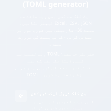
(TOML generator)
ایک کلک سے کسی بھی ویب سائٹ سے
ٹیبلز نکالیں۔ Excel، CSV، JSON
سمیت 30+ فارمیٹس میں فوری طور پر
تبدیل کریں - کاپی پیسٹ کی ضرورت
نہیں۔
ویب ٹیبلز سے TOML جنریٹر چاہیے؟
ٹیبل ڈیٹا نکالنے کے لیے
ایکسٹینشن استعمال کریں، پھر یہاں
TOML آؤٹ پٹ جنریٹ کریں۔
ون کلک ٹیبل ایکسٹریکشن
کاپی پیسٹ کے بغیر کسی بھی ویب
پیج سے فوری طور پر ٹیبلز