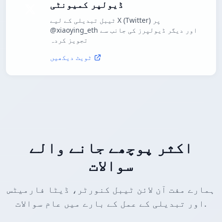
ڈیولپر کمیونٹی
ٹیبل تبدیلی کے لیے X (Twitter) پر
@xiaoying_eth اور دیگر ڈیولپرز کی جانب سے
تجویز کردہ
ٹویٹ دیکھیں
اکثر پوچھے جانے والے
سوالات
ہمارے مفت آن لائن ٹیبل کنورٹر، ڈیٹا فارمیٹس
اور تبدیلی کے عمل کے بارے میں عام سوالات.