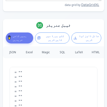
DataGridXL
data grid by
ٹیبل جنریٹر
فائل ڈاؤن لوڈ
کلپ بورڈ میں
ہمیں کافی
کریں
کاپی کریں
خریدیں
JSON
Excel
Magic
SQL
LaTeX
HTML