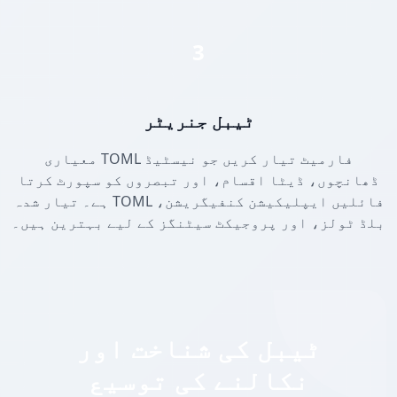
3
ٹیبل جنریٹر
معیاری TOML فارمیٹ تیار کریں جو نیسٹیڈ
ڈھانچوں، ڈیٹا اقسام، اور تبصروں کو سپورٹ کرتا
ہے۔ تیار شدہ TOML فائلیں ایپلیکیشن کنفیگریشن،
بلڈ ٹولز، اور پروجیکٹ سیٹنگز کے لیے بہترین ہیں۔
ٹیبل کی شناخت اور
نکالنے کی توسیع