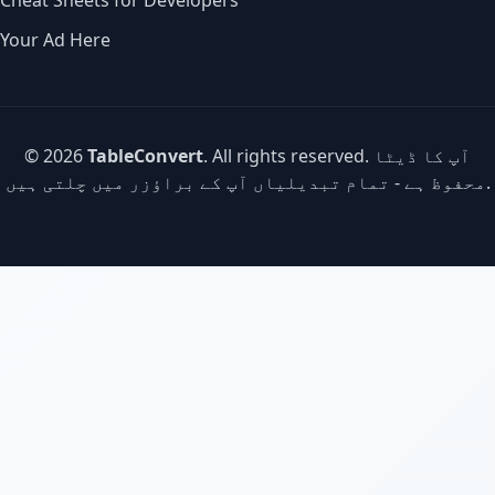
Cheat Sheets for Developers
Your Ad Here
. All rights reserved. آپ کا ڈیٹا
TableConvert
© 2026
محفوظ ہے - تمام تبدیلیاں آپ کے براؤزر میں چلتی ہیں.