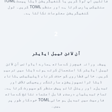
TOML فائلیں اپ لوڈ کریں یا کنفیگریشن ڈیٹا پیسٹ
کریں۔ ٹول TOML سنٹیکس پارس کرتا ہے اور منظم
کنفیگریشن معلومات نکالتا ہے۔
2
آن لائن ٹیبل ایڈیٹر
پیشہ ورانہ فیچرز کے ساتھ ہمارے ایڈوانس آن لائن
ٹیبل ایڈیٹر کا استعمال کرتے ہوئے ڈیٹا میں ترمیم
کریں۔ خالی قطاروں کو حذف کرنا، ڈپلیکیٹس ہٹانا،
ڈیٹا ٹرانسپوزیشن، سارٹنگ، ریجیکس تلاش اور
تبدیل، اور ریئل ٹائم پیش منظر کو سپورٹ کرتا ہے۔
تمام تبدیلیاں درست، قابل اعتماد نتائج کے ساتھ
خودکار طور پر TOML فارمیٹ میں تبدیل ہو جاتی
ہیں۔