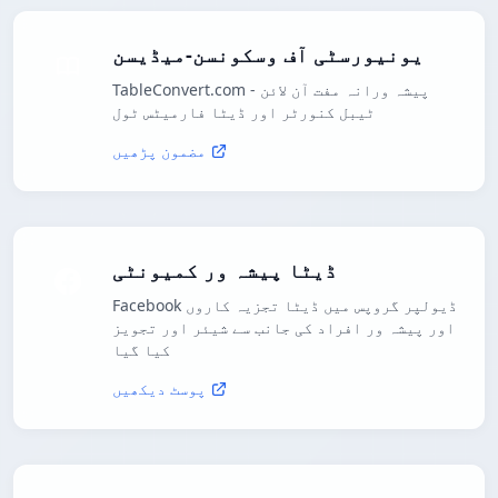
یونیورسٹی آف وسکونسن-میڈیسن
TableConvert.com - پیشہ ورانہ مفت آن لائن
ٹیبل کنورٹر اور ڈیٹا فارمیٹس ٹول
مضمون پڑھیں
ڈیٹا پیشہ ور کمیونٹی
Facebook ڈیولپر گروپس میں ڈیٹا تجزیہ کاروں
اور پیشہ ور افراد کی جانب سے شیئر اور تجویز
کیا گیا
پوسٹ دیکھیں