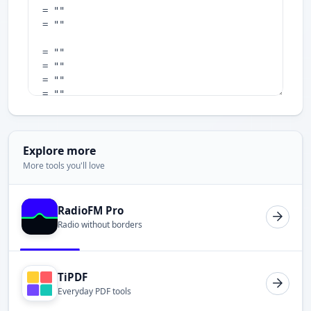
Explore more
More tools you'll love
RadioFM Pro
Radio without borders
TiPDF
Everyday PDF tools