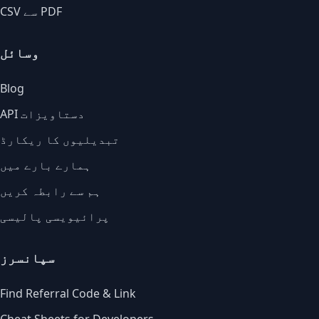
CSV سے PDF
وسائل
Blog
API دستاویزات
تبدیلیوں کا ریکارڈ
ہمارے بارے میں
ہم سے رابطہ کریں
پرائیویسی پالیسی
سپانسرز
Find Referral Code & Link