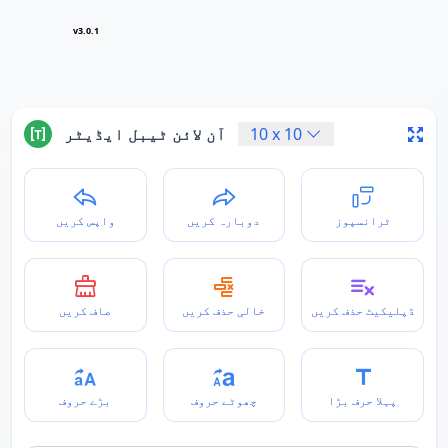
v3.0.1
10
x
10
آن لائن ٹیبل ایڈیٹر
ٹرانسپوز
دوبارہ کریں
واپس کریں
ڈپلیکیٹ حذف کریں
خالی حذف کریں
صاف کریں
پہلا حرف بڑا
چھوٹے حروف
بڑے حروف