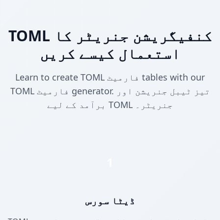
TOML کنفیگریشن جنریٹر کا
استعمال کیسے کریں
Learn to create TOML فارمیٹ tables with our
TOML فارمیٹ generator. تیز ٹیبل جنریشن اور
برآمد کے لیے TOML جنریٹر۔
1
ڈیٹا سورس