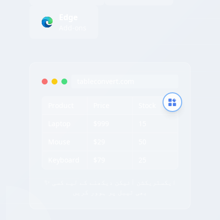
Edge
Add-ons
tableconvert.com
Product
Price
Stock
Laptop
$999
15
Mouse
$29
50
Keyboard
$79
25
✨ ایکسٹریکشن آئیکن دیکھنے کے لیے کسی
بھی ٹیبل پر ہوور کریں