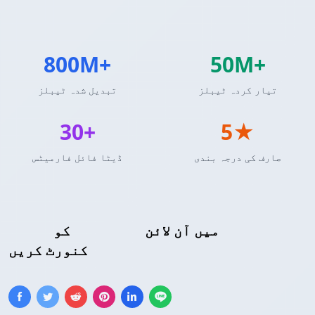
800M+
50M+
تیار کردہ ٹیبلز
تبدیل شدہ ٹیبلز
30+
5★
صارف کی درجہ بندی
ڈیٹا فائل فارمیٹس
PNG تصویر
میں آن لائن
کو
LaTeX ٹیبل
کنورٹ کریں