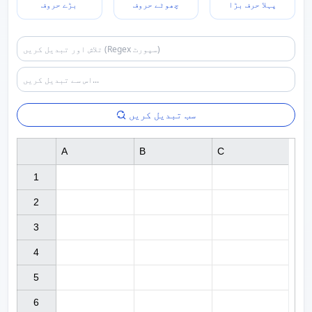
پہلا حرف بڑا
چھوٹے حروف
بڑے حروف
سب تبدیل کریں
A
B
C
1

2

3

4

5

6
