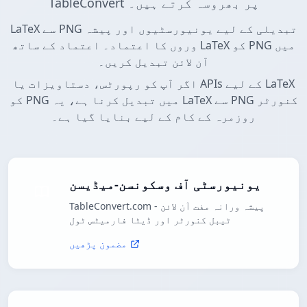
TableConvert پر بھروسہ کرتے ہیں۔
LaTeX سے PNG تبدیلی کے لیے یونیورسٹیوں اور پیشہ
وروں کا اعتماد۔ اعتماد کے ساتھ LaTeX کو PNG میں
آن لائن تبدیل کریں۔
اگر آپ کو رپورٹس، دستاویزات یا APIs کے لیے LaTeX
کو PNG میں تبدیل کرنا ہے، یہ LaTeX سے PNG کنورٹر
روزمرہ کے کام کے لیے بنایا گیا ہے۔
یونیورسٹی آف وسکونسن-میڈیسن
TableConvert.com - پیشہ ورانہ مفت آن لائن
ٹیبل کنورٹر اور ڈیٹا فارمیٹس ٹول
مضمون پڑھیں