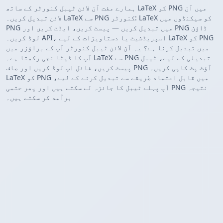
ہمارے مفت آن لائن ٹیبل کنورٹر کے ساتھ LaTeX کو PNG میں آن
لائن تبدیل کریں۔ LaTeX سے PNG کنورٹر: LaTeX کو سیکنڈوں میں
PNG میں تبدیل کریں — پیسٹ کریں، ایڈٹ کریں اور PNG ڈاؤن
لوڈ کریں۔ API، اسپریڈشیٹ یا دستاویزات کے لیے LaTeX کو PNG
میں تبدیل کرنا ہے؟ یہ آن لائن ٹیبل کنورٹر آپ کے براؤزر میں
آپ کا ڈیٹا نجی رکھتا ہے۔ LaTeX سے PNG تبدیلی کے لیے، ٹیبل
پیسٹ کریں، فائل اپ لوڈ کریں اور صاف PNG آؤٹ پٹ کاپی کریں۔
LaTeX کو PNG میں قابل اعتماد طریقے سے تبدیل کرنے کے لیے،
آپ پہلے ٹیبل کا جائزہ لے سکتے ہیں اور پھر حتمی PNG نتیجہ
برآمد کر سکتے ہیں۔