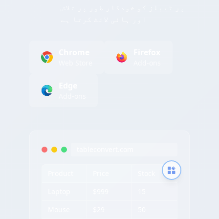
پر ٹیبلز کو خودکار طور پر تلاش
اور ہائی لائٹ کرتا ہے
Chrome
Firefox
Web Store
Add-ons
Edge
Add-ons
tableconvert.com
Product
Price
Stock
Laptop
$999
15
Mouse
$29
50