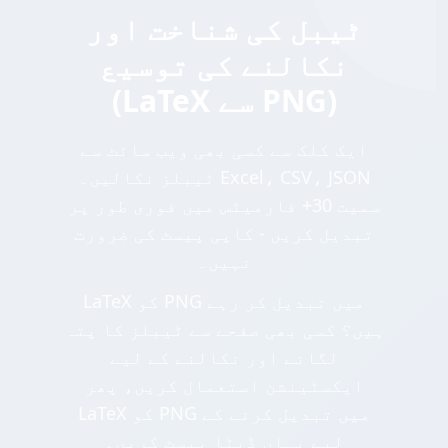
ٹیبل کی شناخت اور
نکالنے کی توسیع
(LaTeX سے PNG)
ایک کلک سے کسی بھی ویب سائٹ سے
ٹیبلز نکالیں۔ Excel، CSV، JSON
سمیت 30+ فارمیٹس میں فوری طور پر
تبدیل کریں - کاپی پیسٹ کی ضرورت
نہیں۔
LaTeX کو PNG میں تبدیل کر رہے
ہیں؟ کسی بھی صفحے سے ٹیبلز کا پتہ
لگانے اور نکالنے کے لیے
ایکسٹینشن استعمال کریں، پھر
LaTeX کو PNG میں تبدیل کرنے کے
لیے یہاں ڈیٹا پیسٹ کریں۔