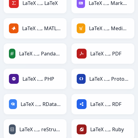
LaTeX سے Markdown
LaTeX سے LaTeX
LaTeX سے MediaWiki
LaTeX سے MATLAB
LaTeX سے PDF
LaTeX سے PandasDataFrame
LaTeX سے Protobuf
LaTeX سے PHP
LaTeX سے RDF
LaTeX سے RDataFrame
LaTeX سے Ruby
LaTeX سے reStructuredText