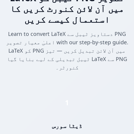
میں آن لائن کنورٹ کریں کا
استعمال کیسے کریں
Learn to convert LaTeX دستاویز ٹیبل سے PNG
اعلیٰ معیار تصویر with our step-by-step guide.
LaTeX کو PNG میں آن لائن تبدیل کریں — تیز
ٹیبل تبدیلی کے لیے بنایا گیا LaTeX سے PNG
کنورٹر۔
1
ڈیٹا سورس