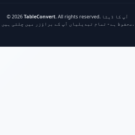
. All rights reserved. آپ کا ڈیٹا
TableConvert
© 2026
محفوظ ہے - تمام تبدیلیاں آپ کے براؤزر میں چلتی ہیں.