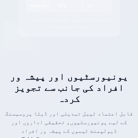
Keyboard
$79
25
✨ ایکسٹریکشن آئیکن دیکھنے کے لیے کسی
بھی ٹیبل پر ہوور کریں
یونیورسٹیوں اور پیشہ ور
افراد کی جانب سے تجویز
کردہ
قابل اعتماد ٹیبل تبدیلی اور ڈیٹا پروسیسنگ
کے لیے یونیورسٹیوں، تحقیقی اداروں اور
ڈیولپمنٹ ٹیموں کے پیشہ ور افراد