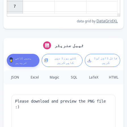
7

DataGridXL
data grid by
ٹیبل جنریٹر
فائل ڈاؤن لوڈ
کلپ بورڈ میں
ہمیں کافی
کریں
کاپی کریں
خریدیں
JSON
Excel
Magic
SQL
LaTeX
HTML