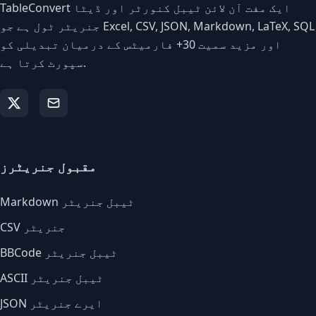
TableConvert ایک مفت آن لائن ٹیبل کنورٹر اور ڈیٹا
جنریٹر ٹول ہے جو Excel, CSV, JSON, Markdown, LaTeX, SQL
اور مزید سمیت 30+ فارمیٹس کے درمیان تبدیلی کو
سپورٹ کرتا ہے.
مقبول جنریٹرز
Markdown ٹیبل جنریٹر
CSV جنریٹر
BBCode ٹیبل جنریٹر
ASCII ٹیبل جنریٹر
JSON ایرے جنریٹر