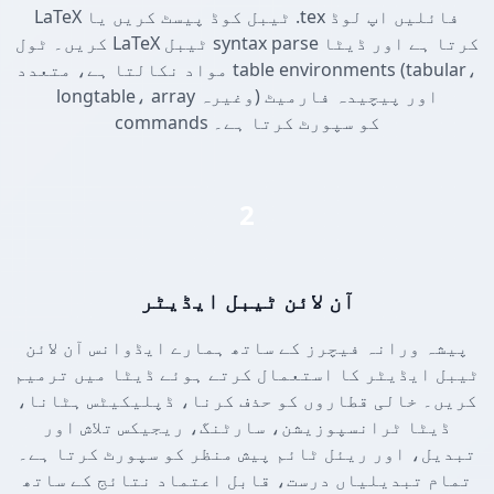
LaTeX ٹیبل کوڈ پیسٹ کریں یا .tex فائلیں اپ لوڈ
کریں۔ ٹول LaTeX ٹیبل syntax parse کرتا ہے اور ڈیٹا
مواد نکالتا ہے، متعدد table environments (tabular،
longtable، array وغیرہ) اور پیچیدہ فارمیٹ
commands کو سپورٹ کرتا ہے۔
2
آن لائن ٹیبل ایڈیٹر
پیشہ ورانہ فیچرز کے ساتھ ہمارے ایڈوانس آن لائن
ٹیبل ایڈیٹر کا استعمال کرتے ہوئے ڈیٹا میں ترمیم
کریں۔ خالی قطاروں کو حذف کرنا، ڈپلیکیٹس ہٹانا،
ڈیٹا ٹرانسپوزیشن، سارٹنگ، ریجیکس تلاش اور
تبدیل، اور ریئل ٹائم پیش منظر کو سپورٹ کرتا ہے۔
تمام تبدیلیاں درست، قابل اعتماد نتائج کے ساتھ