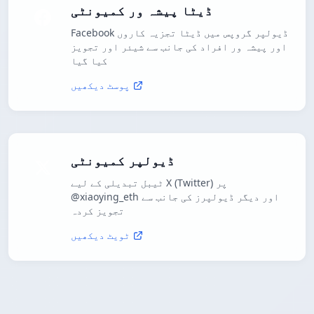
ڈیٹا پیشہ ور کمیونٹی
Facebook ڈیولپر گروپس میں ڈیٹا تجزیہ کاروں
اور پیشہ ور افراد کی جانب سے شیئر اور تجویز
کیا گیا
پوسٹ دیکھیں
ڈیولپر کمیونٹی
ٹیبل تبدیلی کے لیے X (Twitter) پر
@xiaoying_eth اور دیگر ڈیولپرز کی جانب سے
تجویز کردہ
ٹویٹ دیکھیں