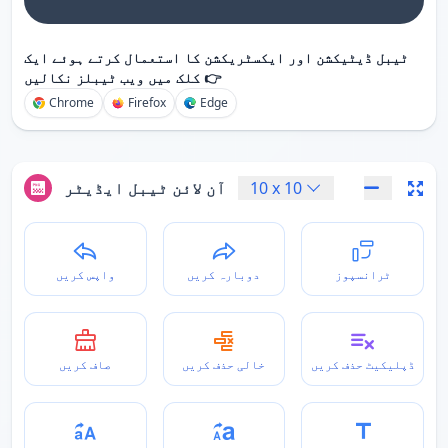
ٹیبل ڈیٹیکشن اور ایکسٹریکشن کا استعمال کرتے ہوئے ایک
کلک میں ویب ٹیبلز نکالیں 👉
Chrome
Firefox
Edge
10
x
10
آن لائن ٹیبل ایڈیٹر
ٹرانسپوز
دوبارہ کریں
واپس کریں
ڈپلیکیٹ حذف کریں
خالی حذف کریں
صاف کریں