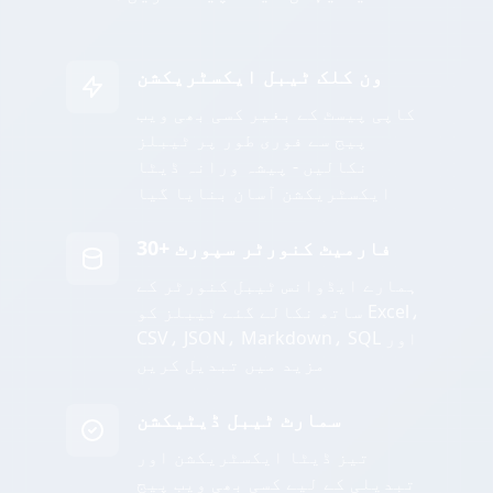
ون کلک ٹیبل ایکسٹریکشن
کاپی پیسٹ کے بغیر کسی بھی ویب
پیج سے فوری طور پر ٹیبلز
نکالیں - پیشہ ورانہ ڈیٹا
ایکسٹریکشن آسان بنایا گیا
30+ فارمیٹ کنورٹر سپورٹ
ہمارے ایڈوانس ٹیبل کنورٹر کے
ساتھ نکالے گئے ٹیبلز کو Excel،
CSV، JSON، Markdown، SQL اور
مزید میں تبدیل کریں
سمارٹ ٹیبل ڈیٹیکشن
تیز ڈیٹا ایکسٹریکشن اور
تبدیلی کے لیے کسی بھی ویب پیج