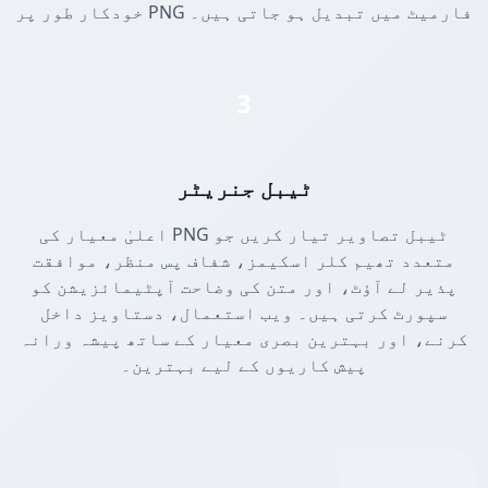
خودکار طور پر PNG فارمیٹ میں تبدیل ہو جاتی ہیں۔
3
ٹیبل جنریٹر
اعلیٰ معیار کی PNG ٹیبل تصاویر تیار کریں جو
متعدد تھیم کلر اسکیمز، شفاف پس منظر، موافقت
پذیر لے آؤٹ، اور متن کی وضاحت آپٹیمائزیشن کو
سپورٹ کرتی ہیں۔ ویب استعمال، دستاویز داخل
کرنے، اور بہترین بصری معیار کے ساتھ پیشہ ورانہ
پیش کاریوں کے لیے بہترین۔