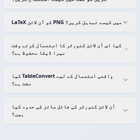
LaTeX کو آن لائن PNG میں کیسے تبدیل کریں؟
کیا اس آن لائن کنورٹر کا استعمال کرتے وقت
میرا ڈیٹا محفوظ ہے؟
کیا TableConvert واقعی استعمال کے لیے
مفت ہے؟
آن لائن کنورٹر کی فائل سائز کی حدود کیا
ہیں؟