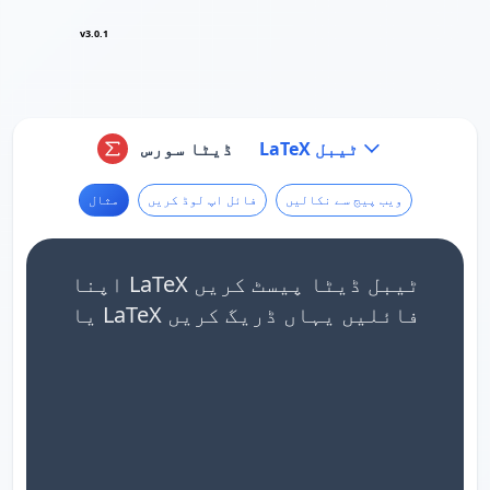
v3.0.1
LaTeX ٹیبل
ڈیٹا سورس
ویب پیج سے نکالیں
فائل اپ لوڈ کریں
مثال
اپنا LaTeX ٹیبل ڈیٹا پیسٹ کریں
یا LaTeX فائلیں یہاں ڈریگ کریں